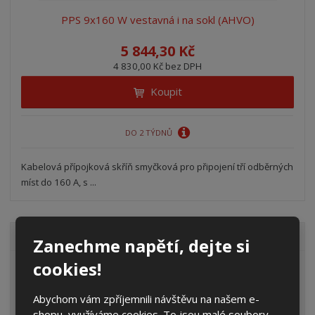
PPS 9x160 W vestavná i na sokl (AHVO)
5 844,30 Kč
4 830,00 Kč bez DPH
Koupit
DO 2 TÝDNŮ
Kabelová přípojková skříň smyčková pro připojení tří odběrných
míst do 160 A, s ...
VŠECHNY KATEGORIE
Zanechme napětí, dejte si
cookies!
Elektroměrové rozvaděče
Prázdné skříně
Abychom vám zpříjemnili návštěvu na našem e-
shopu, využíváme cookies. To jsou malé soubory,