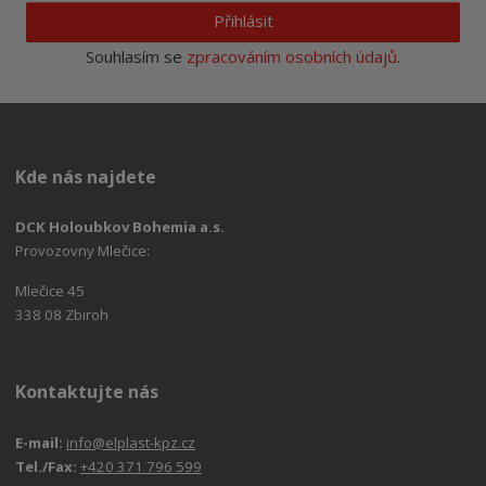
Přihlásit
Souhlasím se
zpracováním osobních údajů
.
Kde nás najdete
DCK Holoubkov Bohemia a.s.
Provozovny Mlečice:
Mlečice 45
338 08 Zbiroh
Kontaktujte nás
E-mail:
info@elplast-kpz.cz
Tel./Fax:
+420 371 796 599