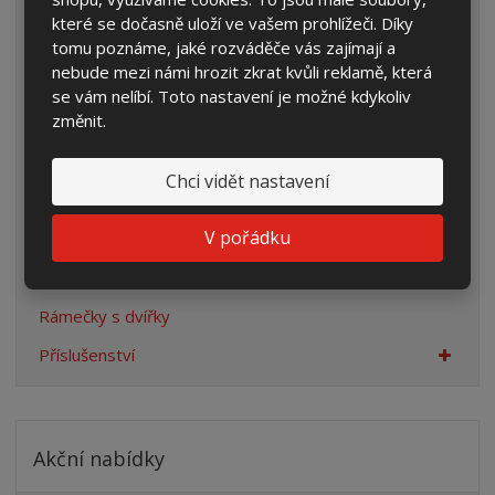
Rozpojovací jistící skříně
které se dočasně uloží ve vašem prohlížeči. Díky
Přípojkové skříně
tomu poznáme, jaké rozváděče vás zajímají a
nebude mezi námi hrozit zkrat kvůli reklamě, která
Plynoměrové skříně
se vám nelíbí. Toto nastavení je možné kdykoliv
změnit.
Rozvaděče pro veřejné osvětlení
Sestavy pro rodinné domy
Chci vidět nastavení
Rozvaděče se svodiči přepětí
V pořádku
Staveništní rozvaděče
Pilíře a sokly pro skříně
Rámečky s dvířky
Příslušenství
Akční nabídky