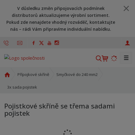
V důsledku změn připojovacích podmínek
distributorů aktualizujeme výrobní sortiment.
Pokud zde nenajdete vhodný rozváděč, kontaktujte
nás – rádi Vám připravíme individuální nabídku.
☰
V
y
h
Ú
Přípojkové skříně
Smyčkové do 240 mm2
l
v
o
3x sada pojistek
e
d
d
n
a
Pojistkové skříně se třema sadami
í
t
pojistek
s
t
r
a