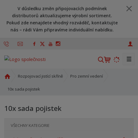
V důsledku změn připojovacích podmínek
distributorů aktualizujeme výrobní sortiment.
Pokud zde nenajdete vhodný rozváděč, kontaktujte
nás – rádi Vám připravíme individuální nabídku.
☰
V
y
h
Ú
Rozpojovací jistící skříně
Pro zemní vedení
l
v
o
10x sada pojistek
e
d
d
n
a
10x sada pojistek
í
t
s
t
VŠECHNY KATEGORIE
r
a