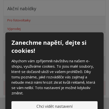
Akční nabídky
Pro fotovoltaiky
Výprodej
Zanechme napětí, dejte si
Distribuční společnost
cookies!
Abychom vám zpříjemnili návštěvu na našem e-
EG.D
shopu, využíváme cookies. To jsou malé soubory,
ČEZ
které se dočasně uloží ve vašem prohlížeči. Díky
tomu poznáme, jaké rozváděče vás zajímají a
nebude mezi námi hrozit zkrat kvůli reklamě, která
se vám nelíbí. Toto nastavení je možné kdykoliv
Novinky
změnit.
Chci vidět nastavení
Ať vám nic neunikne