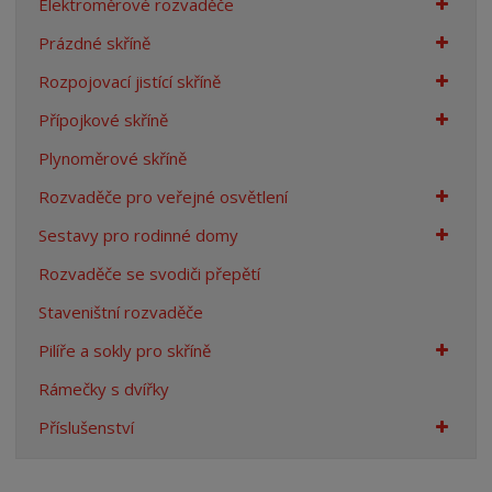
Elektroměrové rozvaděče
n
Prázdné skříně
a
Rozpojovací jistící skříně
Přípojkové skříně
Plynoměrové skříně
Rozvaděče pro veřejné osvětlení
Sestavy pro rodinné domy
Rozvaděče se svodiči přepětí
Staveništní rozvaděče
Pilíře a sokly pro skříně
Rámečky s dvířky
Příslušenství