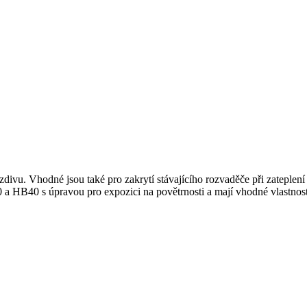
zdivu. Vhodné jsou také pro zakrytí stávajícího rozvaděče při zateple
 a HB40 s úpravou pro expozici na povětrnosti a mají vhodné vlastnost