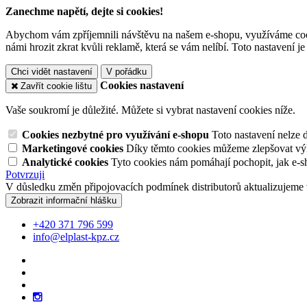
Zanechme napětí, dejte si cookies!
Abychom vám zpříjemnili návštěvu na našem e-shopu, využíváme cooki
námi hrozit zkrat kvůli reklamě, která se vám nelíbí. Toto nastavení 
Chci vidět nastavení
V pořádku
Cookies nastavení
Zavřít cookie lištu
Vaše soukromí je důležité. Můžete si vybrat nastavení cookies níže.
Cookies nezbytné pro využívání e-shopu
Toto nastavení nelze 
Marketingové cookies
Díky těmto cookies můžeme zlepšovat výko
Analytické cookies
Tyto cookies nám pomáhají pochopit, jak e-s
Potvrzuji
V důsledku změn připojovacích podmínek distributorů aktualizujeme 
Zobrazit informační hlášku
+420 371 796 599
info@elplast-kpz.cz