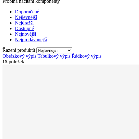
Probíhá načítání komponenty
Doporučené
Nejlevnější
Nejdražší
Dostupné
Nejnovější
Nejprodávanejší
Řazení produktů
Obrázkový výpis
Tabulkový výpis
Řádkový výpis
15
položek