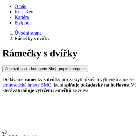
O nás
Ke stažení
Kariéra
Podpora
Úvodní strana
Rámečky s dvířky
Rámečky s dvířky
Zobrazit popis kategorie
Skrýt popis kategorie
Dodáváme
rámečky s dvířky
pro zakrytí různých výklenků a nik ve 
termosetické hmoty SMC
, která
splňuje požadavky na hořlavost
V0
které
zabraňuje vytržení rámečků
ze zdiva.