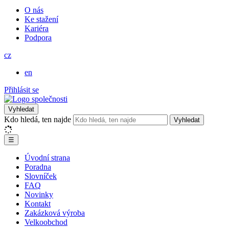
O nás
Ke stažení
Kariéra
Podpora
cz
en
Přihlásit se
Vyhledat
Kdo hledá, ten najde
Vyhledat
☰
Úvodní strana
Poradna
Slovníček
FAQ
Novinky
Kontakt
Zakázková výroba
Velkoobchod