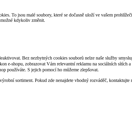
es. To jsou malé soubory, které se dočasně uloží ve vašem prohlížeč
je možné kdykoliv změnit.
deaktivovat. Bez nezbytných cookies souborů nelze naše služby smyslu
n e-shopu, zobrazovat Vám relevantní reklamu na sociálních sítích a 
hop používáte. S jejich pomocí ho můžeme zlepšovat.
výrobní sortiment. Pokud zde nenajdete vhodný rozváděč, kontaktujte 