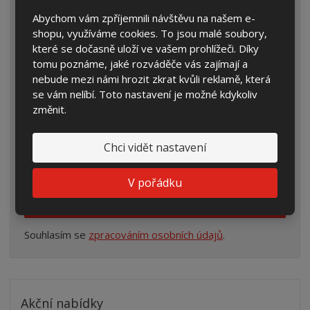
*
Text dotazu
Abychom vám zpříjemnili návštěvu na našem e-
shopu, využíváme cookies. To jsou malé soubory,
které se dočasně uloží ve vašem prohlížeči. Díky
tomu poznáme, jaké rozváděče vás zajímají a
nebude mezi námi hrozit zkrat kvůli reklamě, která
se vám nelíbí. Toto nastavení je možné kdykoliv
změnit.
Chci vidět nastavení
V pořádku
Odeslat zprávu
Souhlasím se
zpracováním osobních údajů
.
Akční nabídky