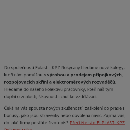
r
a
n
a
Do společnosti Eplast - KPZ Rokycany hledáme nové kolegy,
kteří nám pomůžou
s výrobou a prodejem přípojkových,
rozpojovacích skříní a elektroměrových rozvaděčů
.
Hledáme do našeho kolektivu pracovníky, kteří náš tým
doplní o znalosti, šikovnost i chuť ke vzdělávání.
Čeká na vás spousta nových zkušeností, zaškolení do praxe i
bonusy, jako jsou stravenky nebo dovolená navíc. Zajímá vás,
do jaké firmy posíláte životopis?
Přečtěte si o ELPLAST-KPZ
Rokycany více
.