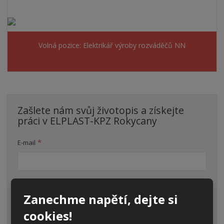
Volná pozice: Elektrikář výroby rozváděčů NN
Zašlete nám svůj životopis a získejte
práci v ELPLAST-KPZ Rokycany
*
E-mail
*
Jméno a příjmení
Zanechme napětí, dejte si
cookies!