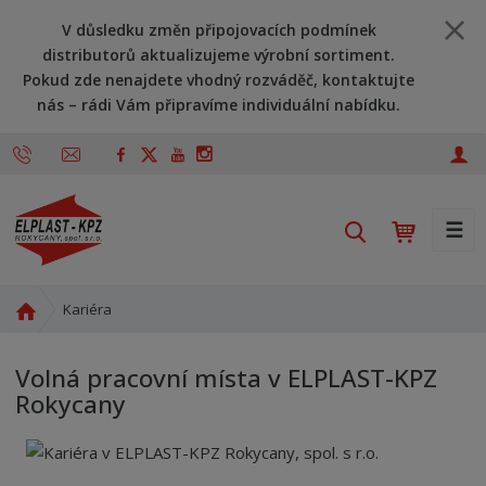
V důsledku změn připojovacích podmínek
distributorů aktualizujeme výrobní sortiment.
Pokud zde nenajdete vhodný rozváděč, kontaktujte
nás – rádi Vám připravíme individuální nabídku.
☰
V
y
h
Ú
l
Kariéra
v
e
o
d
Volná pracovní místa v ELPLAST-KPZ
d
a
Rokycany
n
t
í
s
t