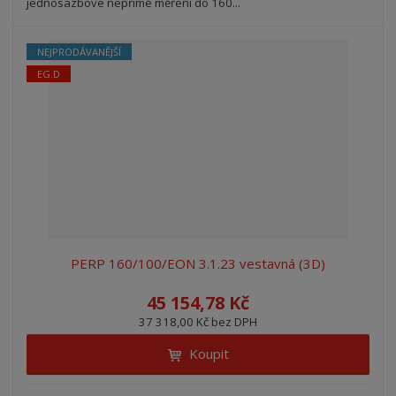
jednosazbové nepřímé měření do 160...
NEJPRODÁVANĚJŠÍ
EG.D
PERP 160/100/EON 3.1.23 vestavná (3D)
45 154,78 Kč
37 318,00 Kč bez DPH
Koupit