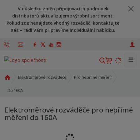
V důsledku změn připojovacích podmínek
distributorů aktualizujeme výrobní sortiment.
Pokud zde nenajdete vhodný rozváděč, kontaktujte
nás – rádi Vám připravíme individuální nabídku.
☰
V
y
h
Ú
Elektroměrové rozvaděče
Pro nepřímé měření
l
v
o
Do 160A
e
d
d
n
a
Elektroměrové rozváděče pro nepřímé
í
t
měření do 160A
s
t
r
a