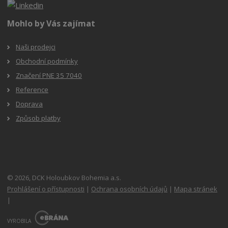
Mohlo by Vás zajímat
Naši prodejci
Obchodní podmínky
Značení PNE 35 7040
Reference
Doprava
Způsob platby
© 2026, DCK Holoubkov Bohemia a.s.
Prohlášení o přístupnosti
|
Ochrana osobních údajů
|
Mapa stránek
|
E
B
VYROBILA
R