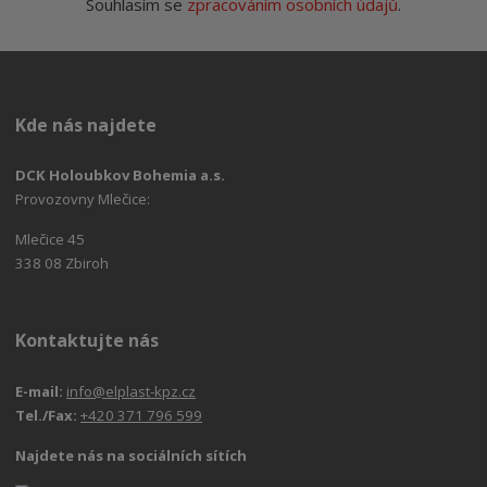
Souhlasím se
zpracováním osobních údajů
.
Kde nás najdete
DCK Holoubkov Bohemia a.s.
Provozovny Mlečice:
Mlečice 45
338 08 Zbiroh
Kontaktujte nás
E-mail:
info@elplast-kpz.cz
Tel./Fax:
+420 371 796 599
Najdete nás na sociálních sítích