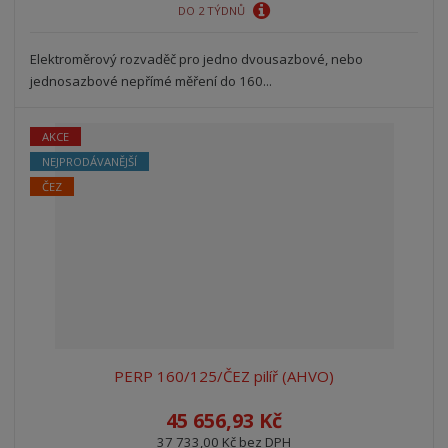
DO 2 TÝDNŮ
Elektroměrový rozvaděč pro jedno dvousazbové, nebo
jednosazbové nepřímé měření do 160...
AKCE
NEJPRODÁVANĚJŠÍ
ČEZ
PERP 160/125/ČEZ pilíř (AHVO)
45 656,93 Kč
37 733,00 Kč bez DPH