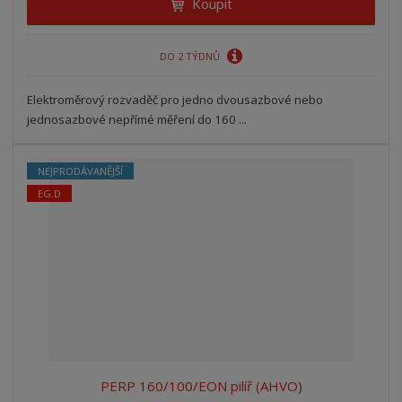
Koupit
DO 2 TÝDNŮ
Elektroměrový rozvaděč pro jedno dvousazbové nebo
jednosazbové nepřímé měření do 160 ...
NEJPRODÁVANĚJŠÍ
EG.D
PERP 160/100/EON pilíř (AHVO)