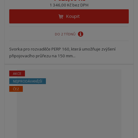
1 346,00 Kč bez DPH
Koupit
DO 2 TÝDNŮ
Svorka pro rozvaděče PERP 160, která umožňuje zvýšení
připojovacího průřezu na 150 mm...
AKCE
NEJPRODÁVANĚJŠÍ
ČEZ