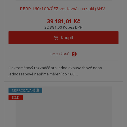
PERP 160/100/ČEZ vestavná i na sokl (AHV...
39 181,01 Kč
32 381,00 Kč bez DPH
Koupit
DO 2 TÝDNŮ
Elektroměrový rozvaděč pro jedno dvousazbové nebo
jednosazbové nepřímé měření do 160 ...
NEJPRODÁVANĚJŠÍ
EG.D