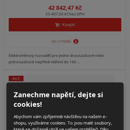
42 842,47 Kč
35 407,00 Kč bez DPH
Koupit
DO 2 TÝDNŮ
Elektroměrový rozvaděč pro jedno dvousazbové nebo
jednosazbové nepřímé měření do 160 ...
AKCE
NEJPRODÁVANĚJŠÍ
Zanechme napětí, dejte si
ČEZ
cookies!
Abychom vám zpříjemnili návštěvu na našem e-
shopu, využíváme cookies. To jsou malé soubory,
které se dočasně uloží ve vašem prohlížeči. Díky