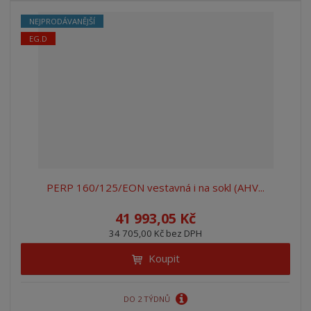
NEJPRODÁVANĚJŠÍ
EG.D
PERP 160/125/EON vestavná i na sokl (AHV...
41 993,05 Kč
34 705,00 Kč bez DPH
Koupit
DO 2 TÝDNŮ