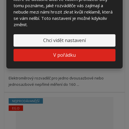
tomu poznáme, jaké rozváděče vás zajímají a
nebude mezi námi hrozit zkrat kvůli reklamě, která
PERP 160/160/ČEZ vestavná i na sokl (AHV...
se vám nelíbí. Toto nastavení je možné kdykoliv
změnit.
43 844,35 Kč
36 235,00 Kč bez DPH
Chci vidět nastavení
Koupit
V pořádku
DO 2 TÝDNŮ
Elektroměrový rozvaděč pro jedno dvousazbové nebo
jednosazbové nepřímé měření do 160 ...
NEJPRODÁVANĚJŠÍ
EG.D