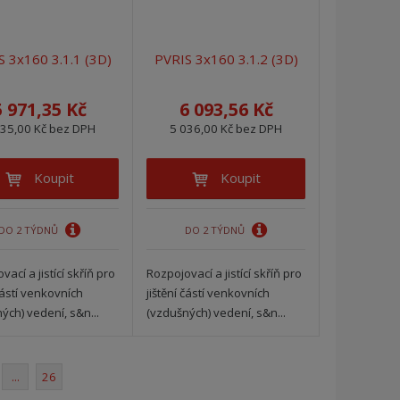
S 3x160 3.1.1 (3D)
PVRIS 3x160 3.1.2 (3D)
5 971,35 Kč
6 093,56 Kč
935,00 Kč bez DPH
5 036,00 Kč bez DPH
Koupit
Koupit
DO 2 TÝDNŮ
DO 2 TÝDNŮ
ací a jistící skříň pro
Rozpojovací a jistící skříň pro
 částí venkovních
jištění částí venkovních
ých) vedení, s&n...
(vzdušných) vedení, s&n...
...
26