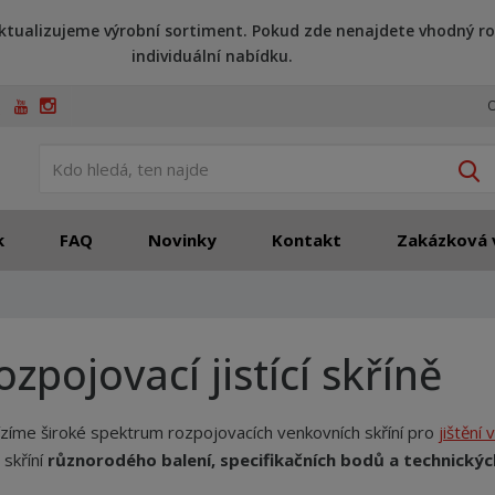
ktualizujeme výrobní sortiment. Pokud zde nenajdete vhodný ro
individuální nabídku.
O
V
k
FAQ
Novinky
Kontakt
Zakázková 
ozpojovací jistící skříně
zíme široké spektrum rozpojovacích venkovních skříní pro
jištění
 skříní
různorodého balení, specifikačních bodů a technický