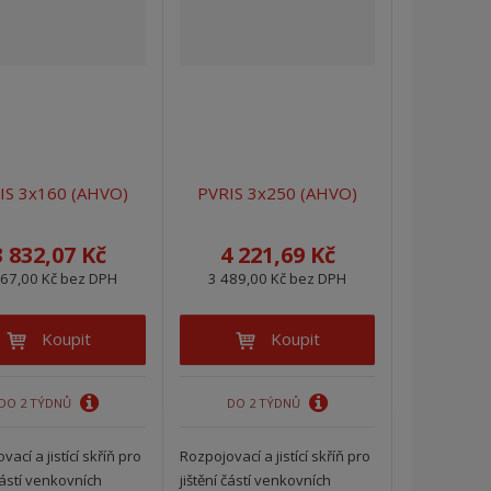
v
v
v
ý
ý
ý
v
v
p
ý
ý
i
p
p
s
i
i
s
s
IS 3x160 (AHVO)
PVRIS 3x250 (AHVO)
3 832,07 Kč
4 221,69 Kč
167,00 Kč bez DPH
3 489,00 Kč bez DPH
Koupit
Koupit
DO 2 TÝDNŮ
DO 2 TÝDNŮ
ací a jistící skříň pro
Rozpojovací a jistící skříň pro
 částí venkovních
jištění částí venkovních