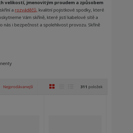
j
ch velikostí, jmenovitým proudem a způsobem
d
skříní a
rozváděčů,
kvalitní pojistkové spodky, které
e
Poskytneme Vám skříně, které jistí kabelové sítě a
o nás i bezpečnost a spolehlivost provozu. Skříně
onenty
O
T
Ř
Nejprodávanejší
311
položek
b
a
á
r
b
d
á
u
k
z
l
o
k
k
v
o
o
ý