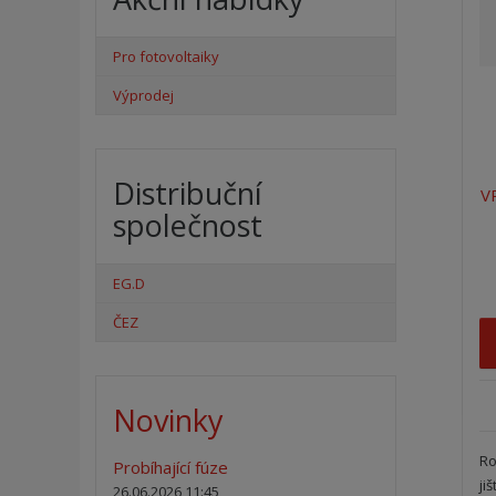
p
r
Pro fotovoltaiky
o
d
Výprodej
u
k
t
Distribuční
ů
V
společnost
EG.D
ČEZ
Novinky
Ro
Probíhající fúze
ji
26.06.2026 11:45