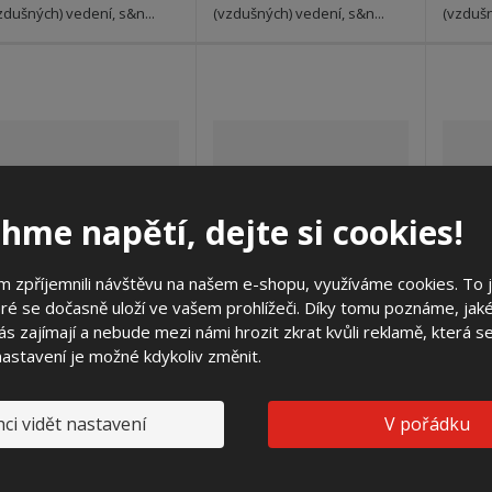
zdušných) vedení, s&n...
(vzdušných) vedení, s&n...
(vzdušn
hme napětí, dejte si cookies!
 zpříjemnili návštěvu na našem e-shopu, využíváme cookies. To 
ré se dočasně uloží ve vašem prohlížeči. Díky tomu poznáme, jak
s zajímají a nebude mezi námi hrozit zkrat kvůli reklamě, která 
 nastavení je možné kdykoliv změnit.
PVRIS 6x160 (AHVO)
PVRIS 3x160 V (AHVO)
PVR
ci vidět nastavení
V pořádku
4 416,50 Kč
4 573,80 Kč
3 650,00 Kč bez DPH
3 780,00 Kč bez DPH
3 