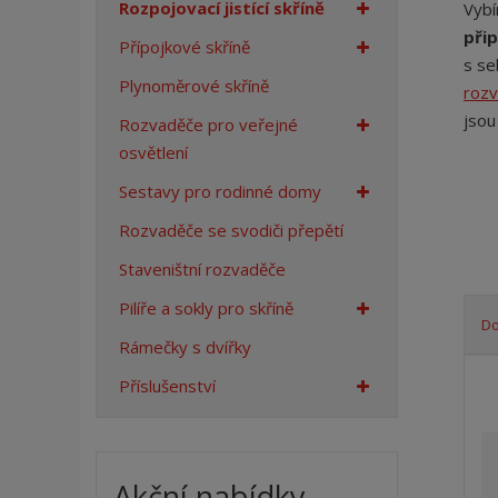
Rozpojovací jistící skříně
Vybí
a
přip
n
Přípojkové skříně
s se
a
Plynoměrové skříně
rozv
jso
Rozvaděče pro veřejné
osvětlení
Sestavy pro rodinné domy
Rozvaděče se svodiči přepětí
Staveništní rozvaděče
Pilíře a sokly pro skříně
D
Rámečky s dvířky
Ř
Příslušenství
a
z
e
n
Akční nabídky
í