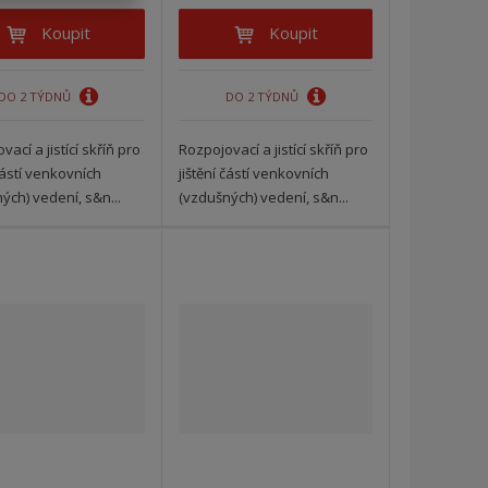
Koupit
Koupit
DO 2 TÝDNŮ
DO 2 TÝDNŮ
ací a jistící skříň pro
Rozpojovací a jistící skříň pro
 částí venkovních
jištění částí venkovních
ých) vedení, s&n...
(vzdušných) vedení, s&n...