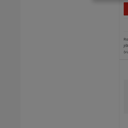
Ro
ji
(v