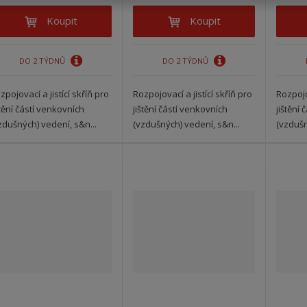
Koupit
Koupit
DO 2 TÝDNŮ
DO 2 TÝDNŮ
zpojovací a jistící skříň pro
Rozpojovací a jistící skříň pro
Rozpojov
štění částí venkovních
jištění částí venkovních
jištění
zdušných) vedení, s&n...
(vzdušných) vedení, s&n...
(vzdušn