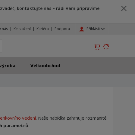
zváděč, kontaktujte nás – rádi Vám připravíme
Přihlásit se
 nás
Ke stažení
Kariéra
Podpora
K
yhledat
d
o
h
výroba
Velkoobchod
l
e
d
á
,
t
e
n
 venkovního vedení
. Naše nabídka zahrnuje rozmanité
n
ch parametrů
.
a