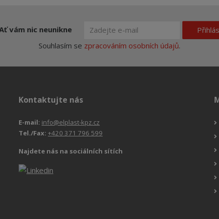
Ať vám nic neunikne
Přihlás
Souhlasím se
zpracováním osobních údajů
.
Kontaktujte nás
M
E-mail:
info@elplast-kpz.cz
Tel./Fax:
+420 371 796 599
Najdete nás na sociálních sítích