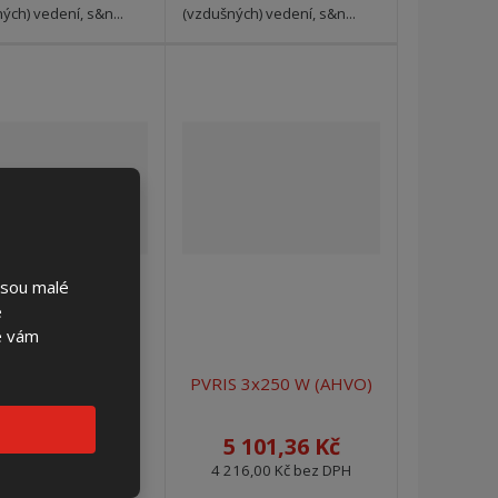
ých) vedení, s&n...
(vzdušných) vedení, s&n...
jsou malé
é
se vám
IS 9x160 (AHVO)
PVRIS 3x250 W (AHVO)
4 769,82 Kč
5 101,36 Kč
942,00 Kč bez DPH
4 216,00 Kč bez DPH