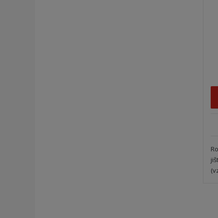
Ro
ji
(v