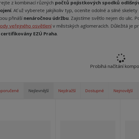
rejte z kombinací různých
počtů pojistkových spodků odlišný
ojení
. Ať už vyberete jakýkoliv typ, oceníte odolné a silné skelety 
bou přináší
nenáročnou údržbu
. Zajistíme světlo nejen do ulic. 
ody veřejného osvětlení
v městských aglomeracích. Důležitá je pr
u
certifikovány EZÚ Praha
.
Probíhá načítání komp
oporučené
Nejlevnější
Nejdražší
Dostupné
Nejnovější