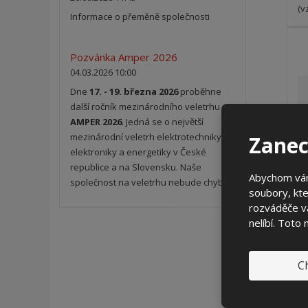
(v
Informace o přeměně společnosti
Pozvánka Amper 2026
04.03.2026 10:00
Dne
17. - 19. března 2026
proběhne
další ročník mezinárodního veletrhu
AMPER 2026
. Jedná se o největší
mezinárodní veletrh elektrotechniky,
Zanec
elektroniky a energetiky v České
republice a na Slovensku. Naše
Abychom vám
společnost na veletrhu nebude chybět.
soubory, kte
rozváděče vá
nelíbí. Toto
Ch