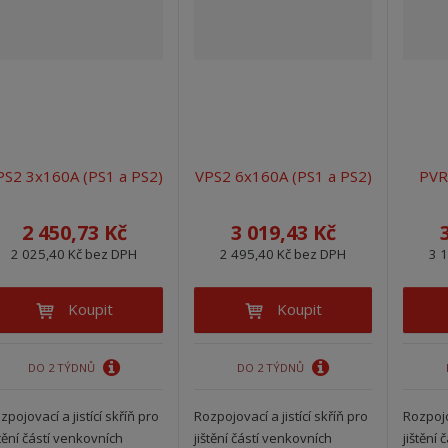
PS2 3x160A (PS1 a PS2)
VPS2 6x160A (PS1 a PS2)
PVR
2 450,73 Kč
3 019,43 Kč
2 025,40 Kč bez DPH
2 495,40 Kč bez DPH
3 
Koupit
Koupit
DO 2 TÝDNŮ
DO 2 TÝDNŮ
zpojovací a jistící skříň pro
Rozpojovací a jistící skříň pro
Rozpojov
štění částí venkovních
jištění částí venkovních
jištění