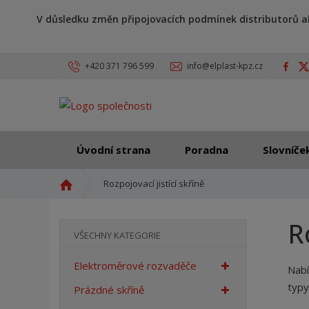
V důsledku změn připojovacích podmínek distributorů a
+420 371 796 599
info@elplast-kpz.cz
Úvodní strana
Poradna
Slovníče
Ú
Rozpojovací jistící skříně
v
o
R
d
VŠECHNY KATEGORIE
n
í
Elektroměrové rozvaděče
Nabí
s
typy
t
Prázdné skříně
r