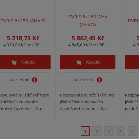
PVRIS 6x160 W+V
PVRIS 6x250 (AHVO)
PVRI
(AHVO)
5 218,73 Kč
5 862,45 Kč
4 313,00 Kč bez DPH
4 845,00 Kč bez DPH
4 
Koupit
Koupit
DO 2 TÝDNŮ
DO 2 TÝDNŮ
zpojovací a jistící skříň pro
Rozpojovací a jistící skříň pro
Rozpojov
štění částí venkovních
jištění částí venkovních
jištění
zdušných) vedení, s&n...
(vzdušných) vedení, s&n...
(vzdušn
2
3
4
5
1