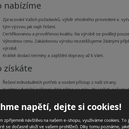
o nabízíme
Zpracování Vašich požadavků, výběr vhodného provedení a vytv
tým výzvou jak najít řešení.
Certifikovanou a prověřenou kvalitu. Na výrobě se podílejí pouze
Výhodnou cenu. Zakázkovou výrobu nezatěžujeme žádnými příplatk
výrobě.
Krátké dodací termíny a zajištění dopravy až k Vám.
 získáte
Řešení individuálních potřeb a osobní přístup z naší strany.
Kvalitní a funkční zařízení ušité přímo na míru dle Vašich požadav
Velmi dobrý poměr ceny a kvality
hme napětí, dejte si cookies!
Zakázkové řešení Vám umožní získat rozvaděč který opravdu potř
potřebujete.
 zpříjemnili návštěvu na našem e-shopu, využíváme cookies. To 
ré se dočasně uloží ve vašem prohlížeči. Díky tomu poznáme, jak