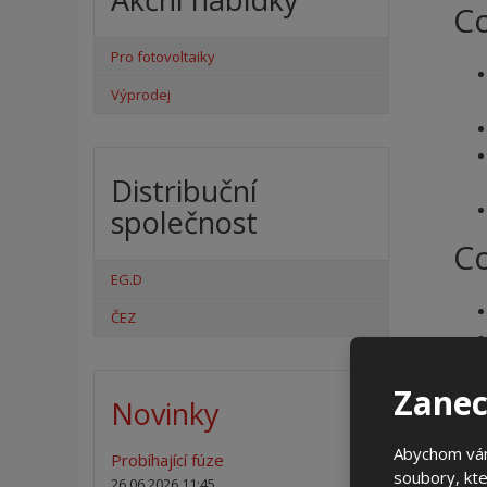
C
Pro fotovoltaiky
Výprodej
Distribuční
společnost
Co
EG.D
ČEZ
Zanec
Novinky
Abychom vám
Probíhající fúze
soubory, kte
26.06.2026 11:45