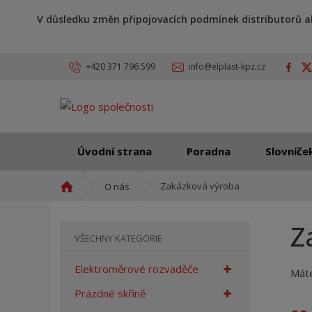
V důsledku změn připojovacích podmínek distributorů a
+420 371 796 599
info@elplast-kpz.cz
Úvodní strana
Poradna
Slovníče
Ú
Zakázková výroba
O nás
v
o
Z
d
VŠECHNY KATEGORIE
n
í
Elektroměrové rozvaděče
Máte
s
t
Prázdné skříně
r