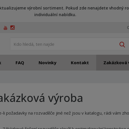
ktualizujeme výrobní sortiment. Pokud zde nenajdete vhodný ro
individuální nabídku.
O
V
k
FAQ
Novinky
Kontakt
Zakázková 
akázková výroba
-li požadavky na rozvaděče jiné než jsou v katalogu, rádi vám z
Zákázkové řešení rozvaděče slouží k optimalizování konstrukce