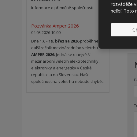
rozváděče vá
Vá
Informace o přeměně společnosti
nelíbí. Toto
Pozvánka Amper 2026
Ch
04.03.2026 10:00
Dne
17. - 19. března 2026
proběhne
další ročník mezinárodního veletrhu
AMPER 2026
. Jedná se o největší
mezinárodní veletrh elektrotechniky,
elektroniky a energetiky v České
republice a na Slovensku. Naše
E
společnost na veletrhu nebude chybět.
T