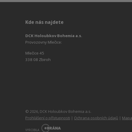
Kde nás najdete
DCK Holoubkov Bohemia a.s.
Provozovny Mlečice:
Mlečice 45
338 08 Zbiroh
© 2026, DCK Holoubkov Bohemia a.s.
Prohlášení o přístupnosti
|
Ochrana osobních údajů
|
Mapa
E
B
VYROBILA