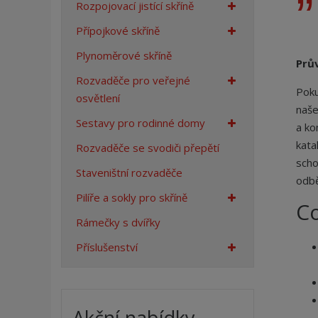
Rozpojovací jistící skříně
a
n
Přípojkové skříně
a
Plynoměrové skříně
Prů
Rozvaděče pro veřejné
Poku
osvětlení
naše
Sestavy pro rodinné domy
a ko
kata
Rozvaděče se svodiči přepětí
scho
Staveništní rozvaděče
odbě
Pilíře a sokly pro skříně
C
Rámečky s dvířky
Příslušenství
Akční nabídky