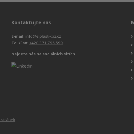
Kontaktujte nás
M
E-mail:
info@elplast-kpz.cz
Tel./Fax:
+420 371 796 599
Najdete nás na sociálních sítích
 stránek
|