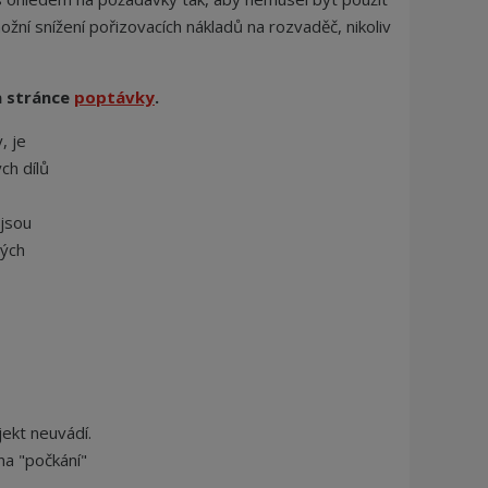
j
d
í snížení pořizovacích nákladů na rozvaděč, nikoliv
e
a stránce
poptávky
.
, je
ch dílů
 jsou
tých
ekt neuvádí.
na "počkání"