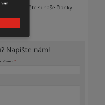
se vám
če? Přečetěte si naše články:
ého rozváděče?
? Napište nám!
*
 příjmení