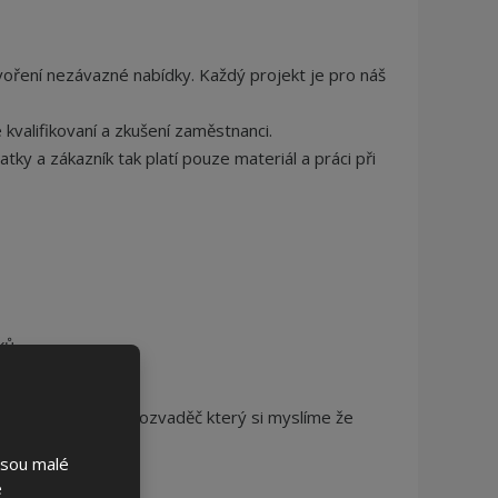
oření nezávazné nabídky. Každý projekt je pro náš
 kvalifikovaní a zkušení zaměstnanci.
y a zákazník tak platí pouze materiál a práci při
ků.
ebujete, nikoliv rozvaděč který si myslíme že
jsou malé
é