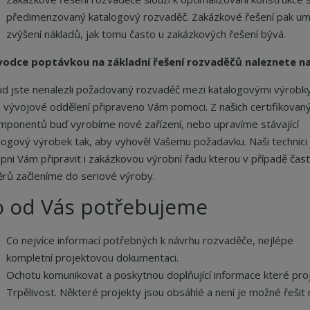
předimenzovaný katalogový rozvaděč. Zakázkové řešení pak umožn
zvýšení nákladů, jak tomu často u zakázkových řešení bývá.
vodce poptávkou na základní řešení rozvaděčů naleznete n
d jste nenalezli požadovaný rozvaděč mezi katalogovými výrobky
 vývojové oddělení připraveno Vám pomoci. Z našich certifikovaný
mponentů buď vyrobíme nové zařízení, nebo upravíme stávající
logový výrobek tak, aby vyhověl Vašemu požadavku. Naši technici
pni Vám připravit i zakázkovou výrobní řadu kterou v případě čas
rů začleníme do seriové výroby.
o od Vás potřebujeme
Co nejvíce informací potřebných k návrhu rozvaděče, nejlépe
kompletní projektovou dokumentaci.
Ochotu komunikovat a poskytnou doplňující informace které proj
Trpělivost. Některé projekty jsou obsáhlé a není je možné řešit 