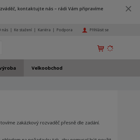
zváděč, kontaktujte nás – rádi Vám připravíme
Přihlásit se
 nás
Ke stažení
Kariéra
Podpora
K
yhledat
d
o
h
výroba
Velkoobchod
l
e
d
á
,
t
e
n
hotovíme zakázkový rozvaděč přesně dle zadání.
n
a
 s ohledem na požadavky tak, aby nemusel být použit