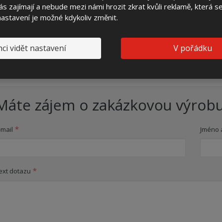
s zajímají a nebude mezi námi hrozit zkrat kvůli reklamě, která 
háte nad výběrem elektroměrového rozvadě
 nastavení je možné kdykoliv změnit.
Jak vybrat elektroměrový rozvaděč?
ci vidět nastavení
V pořádku
Jaké informace je nutné zjistit pro zadání výroby elektroměrov
Máte zájem o zakázkovou výrobu
*
-mail
Jméno a
*
ext dotazu