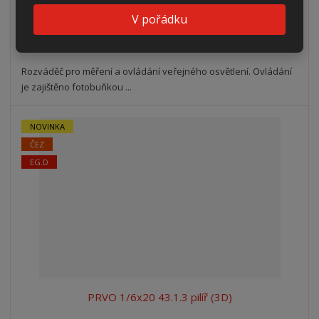
V pořádku
DO 2 TÝDNŮ
Rozváděč pro měření a ovládání veřejného osvětlení. Ovládání
je zajištěno fotobuňkou ...
NOVINKA
ČEZ
EG.D
PRVO 1/6x20 43.1.3 pilíř (3D)