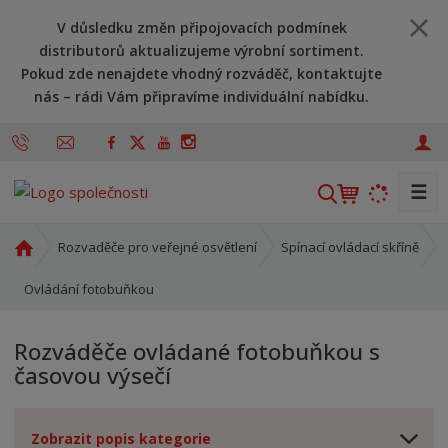
V důsledku změn připojovacích podmínek
distributorů aktualizujeme výrobní sortiment.
Pokud zde nenajdete vhodný rozváděč, kontaktujte
nás – rádi Vám připravíme individuální nabídku.
☰
V
y
h
Ú
Rozvaděče pro veřejné osvětlení
Spínací ovládací skříně
l
v
o
Ovládání fotobuňkou
e
d
d
n
a
Rozváděče ovládané fotobuňkou s
í
t
časovou výsečí
s
t
r
Zobrazit popis kategorie
a