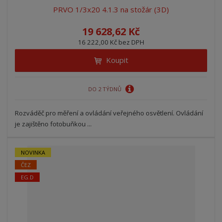
ů
i
i
PRVO 1/3x20 4.1.3 na stožár (3D)
s
s
19 628,62 Kč
16 222,00 Kč bez DPH
Koupit
DO 2 TÝDNŮ
Rozváděč pro měření a ovládání veřejného osvětlení. Ovládání
je zajištěno fotobuňkou ...
NOVINKA
ČEZ
EG.D