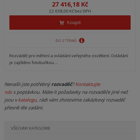
27 416,18 Kč
22 658,00 Kč bez DPH
Koupit
DO 2 TÝDNŮ
Rozváděč pro měření a ovládání veřejného osvětlení. Ovládání
je zajištěno fotobuňkou ...
Nenašli jste potřebný
rozvaděč
?
Kontaktujte
nás
s poptávkou. Máte-li požadavky na rozvaděče jiné než
jsou v
katalogu
, rádi vám zhotovíme zakázkový rozvaděč
přesně dle zadání.
VŠECHNY KATEGORIE