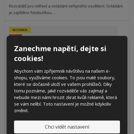
Rozváděč pro měření a ovládání veřejného osvětlení. Ovládání
je zajištěno fotobuňkou ...
NOVINKA
ČEZ
EG.D
Zanechme napětí, dejte si
cookies!
Abychom vám zpříjemnili návštěvu na našem e-
shopu, využíváme cookies. To jsou malé soubory,
které se dočasně uloží ve vašem prohlížeči. Díky
tomu poznáme, jaké rozváděče vás zajímají a
nebude mezi námi hrozit zkrat kvůli reklamě, která
PRVO 1/6x20 4.1.3 vestavná (3D)
se vám nelíbí. Toto nastavení je možné kdykoliv
změnit.
21 303,26 Kč
17 606,00 Kč bez DPH
Chci vidět nastavení
Koupit