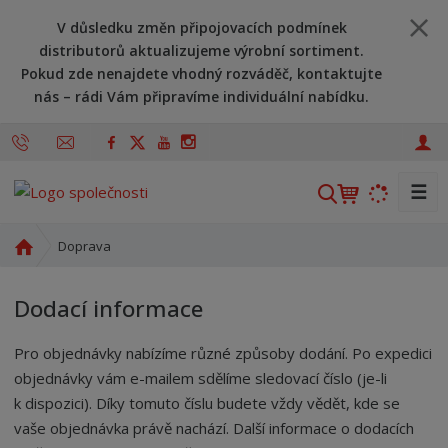
V důsledku změn připojovacích podmínek
distributorů aktualizujeme výrobní sortiment.
Pokud zde nenajdete vhodný rozváděč, kontaktujte
nás – rádi Vám připravíme individuální nabídku.
☰
V
y
h
Ú
Doprava
l
v
o
e
Dodací informace
d
d
n
a
Pro objednávky nabízíme různé způsoby dodání. Po expedici
í
t
s
objednávky vám e-mailem sdělíme sledovací číslo (je-li
t
k dispozici). Díky tomuto číslu budete vždy vědět, kde se
r
vaše objednávka právě nachází. Další informace o dodacích
a