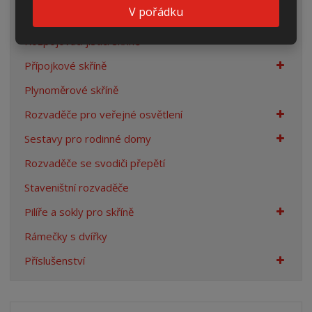
V pořádku
Prázdné skříně
Rozpojovací jistící skříně
Přípojkové skříně
Plynoměrové skříně
Rozvaděče pro veřejné osvětlení
Sestavy pro rodinné domy
Rozvaděče se svodiči přepětí
Staveništní rozvaděče
Pilíře a sokly pro skříně
Rámečky s dvířky
Příslušenství