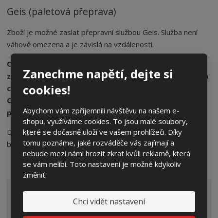
Geis (paletová přeprava)
Zboží je možné zaslat přepravní službou Geis. Služba není
váhově omezena a je závislá na vzdálenosti.
Cena služby je dle platných ceníků společnosti Geis se
Zanechme napětí, dejte si
zpoplatněním dle vzdálenosti. K ceně bude připočítána
cookies!
cena palet 360,-Kč za ks v potřebném počtu palet.
Celková cena služby (doprava + palety) je upřesněna
Abychom vám zpříjemnili návštěvu na našem e-
při potvrzení objednávky.
shopu, využíváme cookies. To jsou malé soubory,
Doba přepravy je zpravidla 1 den. Zboží vám přepravce
které se dočasně uloží ve vašem prohlížeči. Díky
tomu poznáme, jaké rozváděče vás zajímají a
bude doručovat následující pracovní den po expedici.
nebude mezi námi hrozit zkrat kvůli reklamě, která
se vám nelíbí. Toto nastavení je možné kdykoliv
změnit.
VŠECHNY KATEGORIE
Chci vidět nastavení
Elektroměrové rozvaděče