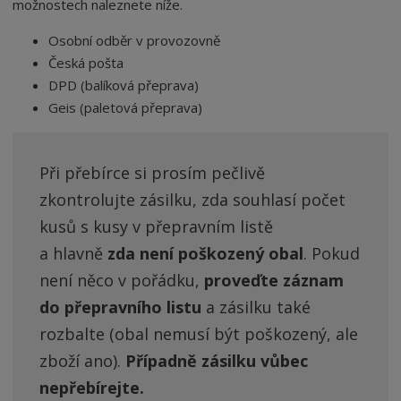
možnostech naleznete níže.
n
a
Osobní odběr v provozovně
Česká pošta
DPD (balíková přeprava)
Geis (paletová přeprava)
Při přebírce si prosím pečlivě
zkontrolujte zásilku, zda souhlasí počet
kusů s kusy v přepravním listě
a hlavně
zda není poškozený obal
. Pokud
není něco v pořádku,
proveďte záznam
do přepravního listu
a zásilku také
rozbalte (obal nemusí být poškozený, ale
zboží ano).
Případně zásilku vůbec
nepřebírejte.