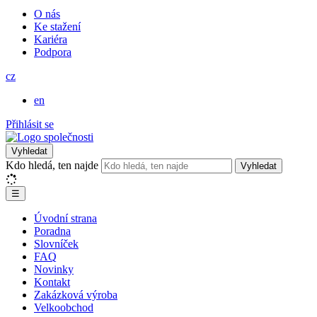
O nás
Ke stažení
Kariéra
Podpora
cz
en
Přihlásit se
Vyhledat
Kdo hledá, ten najde
Vyhledat
☰
Úvodní strana
Poradna
Slovníček
FAQ
Novinky
Kontakt
Zakázková výroba
Velkoobchod