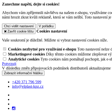
Zanechme napětí, dejte si cookies!
Abychom vám zpříjemnili návštěvu na našem e-shopu, využíváme cooki
námi hrozit zkrat kvůli reklamě, která se vám nelíbí. Toto nastavení 
Chci vidět nastavení
V pořádku
Cookies nastavení
Zavřít cookie lištu
Vaše soukromí je důležité. Můžete si vybrat nastavení cookies níže.
Cookies nezbytné pro využívání e-shopu
Toto nastavení nelze 
Marketingové cookies
Díky těmto cookies můžeme zlepšovat výko
Analytické cookies
Tyto cookies nám pomáhají pochopit, jak e-s
Potvrzuji
V důsledku změn připojovacích podmínek distributorů aktualizujeme 
Zobrazit informační hlášku
+420 371 796 599
info@elplast-kpz.cz