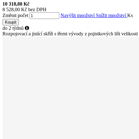
10 318,88 Kč
8 528,00 Kč bez DPH
Změnit počet
Navýšit množství
Snížit množství
Ks
Koupit
do 2 týdnů
Rozpojovací a jistící skříň s třemi vývody z pojistkových lišt velikosti 