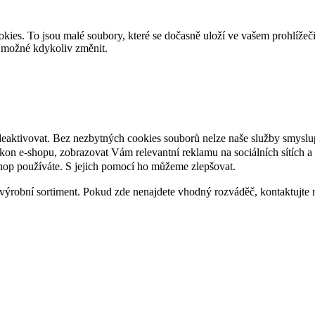
es. To jsou malé soubory, které se dočasně uloží ve vašem prohlížeč
je možné kdykoliv změnit.
deaktivovat. Bez nezbytných cookies souborů nelze naše služby smyslu
n e-shopu, zobrazovat Vám relevantní reklamu na sociálních sítích a 
hop používáte. S jejich pomocí ho můžeme zlepšovat.
výrobní sortiment. Pokud zde nenajdete vhodný rozváděč, kontaktujte 