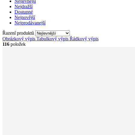
Nejlevnější
Nejdražší
Dostupné
Nejnovější
Nejprodávanejší
Řazení produktů
Obrázkový výpis
Tabulkový výpis
Řádkový výpis
116
položek