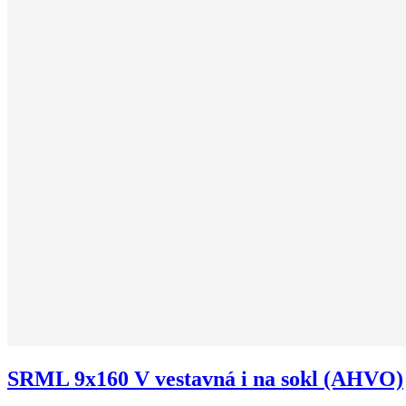
SRML 9x160 V vestavná i na sokl (AHVO)