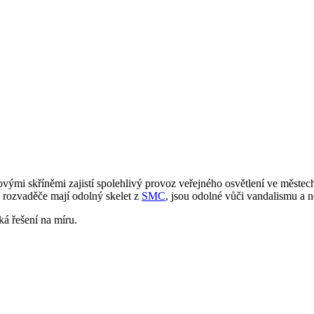
ovými skříněmi zajistí spolehlivý provoz veřejného osvětlení ve městech
 rozvaděče mají odolný skelet z
SMC
, jsou odolné vůči vandalismu a 
á řešení na míru.