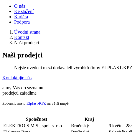
O nás
Ke stažení
Kariéra
Podpora
Úvodní strana
Kontakt
Naši prodejci
Naši prodejci
Nejste uvedeni mezi dodavateli výrobků firmy ELPLAST-KPZ Rok
Kontaktujte nás
a my Vás do seznamu
prodejců zařadíme
Zobrazit místo
Elplast-KPZ
na větší mapě
Společnost
Kraj
ELEKTRO S.M.S., spol. s. r. o.
Brněnský
9.května 28