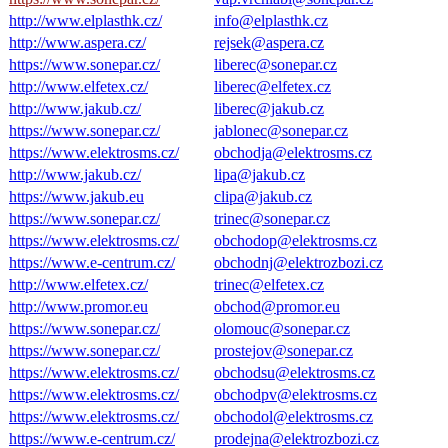
http://www.elplasthk.cz/
info@elplasthk.cz
http://www.aspera.cz/
rejsek@aspera.cz
https://www.sonepar.cz/
liberec@sonepar.cz
http://www.elfetex.cz/
liberec@elfetex.cz
http://www.jakub.cz/
liberec@jakub.cz
https://www.sonepar.cz/
jablonec@sonepar.cz
https://www.elektrosms.cz/
obchodja@elektrosms.c
z
http://www.jakub.cz/
lipa@jakub.cz
https://www.jakub.eu
clipa@jakub.cz
https://www.sonepar.cz/
trinec@sonepar.cz
https://www.elektrosms.cz/
obchodop@elektrosms.cz
https://www.e-centrum.cz/
obchodnj@elektrozbozi.cz
http://www.elfetex.cz/
trinec@elfetex.cz
http://www.promor.eu
obchod@promor.eu
https://www.sonepar.cz/
olomouc@sonepar.cz
https://www.sonepar.cz/
prostejov@sonepar.cz
https://www.elektrosms.cz/
obchodsu@elektrosms.c
z
https://www.elektrosms.cz/
obchodpv@elektrosms.c
z
https://www.elektrosms.cz/
obchodol@elektrosms.c
z
https://www.e-centrum.cz/
prodejna@elektrozbozi.c
z