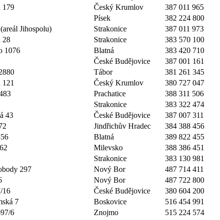
á 179
Český Krumlov
387 011 965
Písek
382 224 800
(areál Jihospolu)
Strakonice
387 011 973
 28
Strakonice
383 570 100
o 1076
Blatná
383 420 710
České Budějovice
387 001 161
2880
Tábor
381 261 345
á 121
Český Krumlov
380 727 047
 483
Prachatice
388 311 506
Strakonice
383 322 474
á 43
České Budějovice
387 007 311
72
Jindřichův Hradec
384 388 456
356
Blatná
389 822 455
562
Milevsko
388 386 451
Strakonice
383 130 981
obody 297
Nový Bor
487 714 411
6
Nový Bor
487 722 800
/16
České Budějovice
380 604 200
mská 7
Boskovice
516 454 991
697/6
Znojmo
515 224 574