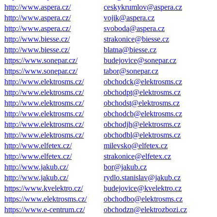
http://www.aspera.cz/
ceskykrumlov@aspera.cz
http://www.aspera.cz/
vojik@aspera.cz
http://www.aspera.cz/
svoboda@aspera.cz
http://www.biesse.cz/
strakonice@biesse.cz
http://www.biesse.cz/
blatna@biesse.cz
https://www.sonepar.cz/
budejovice@sonepar.cz
https://www.sonepar.cz/
tabor@sonepar.cz
http://www.elektrosms.cz/
obchodck@elektrosms.cz
http://www.elektrosms.cz/
obchodpt@elektrosms.cz
http://www.elektrosms.cz/
obchodst@elektrosms.cz
http://www.elektrosms.cz/
obchodcb@elektrosms.cz
http://www.elektrosms.cz/
obchodjh@elektrosms.cz
http://www.elektrosms.cz/
obchodbl@elektrosms.cz
http://www.elfetex.cz/
milevsko@elfetex.cz
http://www.elfetex.cz/
strakonice@elfetex.cz
http://www.jakub.cz/
bor@jakub.cz
http://www.jakub.cz/
rydlo.stanislav@jakub.cz
https://www.kvelektro.cz/
budejovice@kvelektro.cz
https://www.elektrosms.cz/
obchodbo@elektrosms.cz
https://www.e-centrum.cz/
obchodzn@elektrozbozi.cz