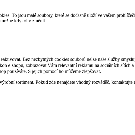
es. To jsou malé soubory, které se dočasně uloží ve vašem prohlížeč
je možné kdykoliv změnit.
deaktivovat. Bez nezbytných cookies souborů nelze naše služby smyslu
n e-shopu, zobrazovat Vám relevantní reklamu na sociálních sítích a 
hop používáte. S jejich pomocí ho můžeme zlepšovat.
výrobní sortiment. Pokud zde nenajdete vhodný rozváděč, kontaktujte 