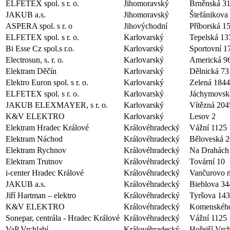
ELFETEX spol. s r. o.
Jihomoravský
Brněnská 3
JAKUB a.s.
Jihomoravský
Štefánikova
ASPERA spol. s r. o
Jihovýchodní
Příborská 1
ELFETEX spol. s r. o.
Karlovarský
Tepelská 13
Bi Esse Cz spol.s r.o.
Karlovarský
Sportovní 1
Electrosun, s. r. o.
Karlovarský
Americká 9
Elektram Děčín
Karlovarský
Dělnická 73
Elektro Euron spol. s r. o.
Karlovarský
Zelená 1844
ELFETEX spol. s r. o.
Karlovarský
Jáchymovsk
JAKUB ELEXMAYER, s r. o.
Karlovarský
Vítězná 204
K&V ELEKTRO
Karlovarský
Lesov 2
Elektram Hradec Králové
Královéhradecký
Vážní 1125
Elektram Náchod
Královéhradecký
Běloveská 
Elektram Rychnov
Královéhradecký
Na Drahách
Elektram Trutnov
Královéhradecký
Tovární 10
i-center Hradec Králové
Královéhradecký
Vančurovo n
JAKUB a.s.
Královéhradecký
Bieblova 34
Jiří Hartman – elektro
Královéhradecký
Tyršova 143
K&V ELEKTRO
Královéhradecký
Komenskéh
Sonepar, centrála - Hradec Králové
Královéhradecký
Vážní 1125
VaP Vrchlabí
Královéhradecký
Hořejší Vrch