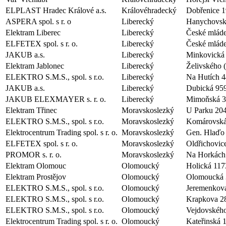
ELPLAST Hradec Králové a.s.
Královéhradecký
Dobřenice 
ASPERA spol. s r. o
Liberecký
Hanychovsk
Elektram Liberec
Liberecký
České mlád
ELFETEX spol. s r. o.
Liberecký
České mlád
JAKUB a.s.
Liberecký
Minkovická 
Elektram Jablonec
Liberecký
Želivského 
ELEKTRO S.M.S., spol. s r.o.
Liberecký
Na Hutích 4
JAKUB a.s.
Liberecký
Dubická 95
JAKUB ELEXMAYER s. r. o.
Liberecký
Mimoňská 
Elektram Třinec
Moravskoslezký
U Parku 20
ELEKTRO S.M.S., spol. s r.o.
Moravskoslezký
Komárovská
Elektrocentrum Trading spol. s r. o.
Moravskoslezký
Gen. Hlaďo
ELFETEX spol. s r. o.
Moravskoslezký
Oldřichovic
PROMOR s. r. o.
Moravskoslezký
Na Horkách
Elektram Olomouc
Olomoucký
Holická 117
Elektram Prostějov
Olomoucký
Olomoucká 
ELEKTRO S.M.S., spol. s r.o.
Olomoucký
Jeremenkov
ELEKTRO S.M.S., spol. s r.o.
Olomoucký
Krapkova 2
ELEKTRO S.M.S., spol. s r.o.
Olomoucký
Vejdovskéh
Elektrocentrum Trading spol. s r. o.
Olomoucký
Kateřinská 