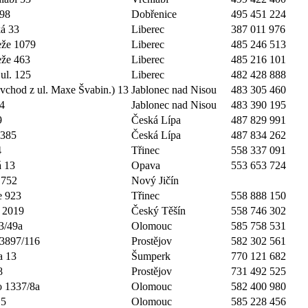
198
Dobřenice
495 451 224
á 33
Liberec
387 011 976
eže 1079
Liberec
485 246 513
eže 463
Liberec
485 216 101
ul. 125
Liberec
482 428 888
(vchod z ul. Maxe Švabin.) 13
Jablonec nad Nisou
483 305 460
4
Jablonec nad Nisou
483 390 195
9
Česká Lípa
487 829 991
3385
Česká Lípa
487 834 262
4
Třinec
558 337 091
 13
Opava
553 653 724
 752
Nový Jičín
e 923
Třinec
558 888 150
 2019
Český Těšín
558 746 302
3/49a
Olomouc
585 758 531
3897/116
Prostějov
582 302 561
a 13
Šumperk
770 121 682
8
Prostějov
731 492 525
o 1337/8a
Olomouc
582 400 980
15
Olomouc
585 228 456