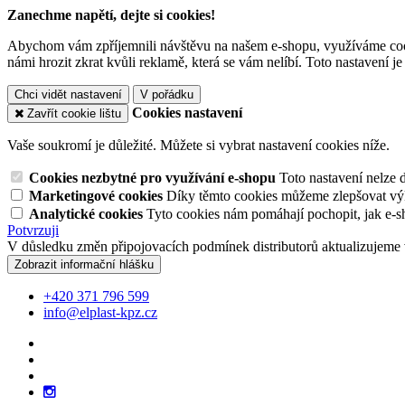
Zanechme napětí, dejte si cookies!
Abychom vám zpříjemnili návštěvu na našem e-shopu, využíváme cooki
námi hrozit zkrat kvůli reklamě, která se vám nelíbí. Toto nastavení 
Chci vidět nastavení
V pořádku
Cookies nastavení
Zavřít cookie lištu
Vaše soukromí je důležité. Můžete si vybrat nastavení cookies níže.
Cookies nezbytné pro využívání e-shopu
Toto nastavení nelze 
Marketingové cookies
Díky těmto cookies můžeme zlepšovat výko
Analytické cookies
Tyto cookies nám pomáhají pochopit, jak e-s
Potvrzuji
V důsledku změn připojovacích podmínek distributorů aktualizujeme 
Zobrazit informační hlášku
+420 371 796 599
info@elplast-kpz.cz