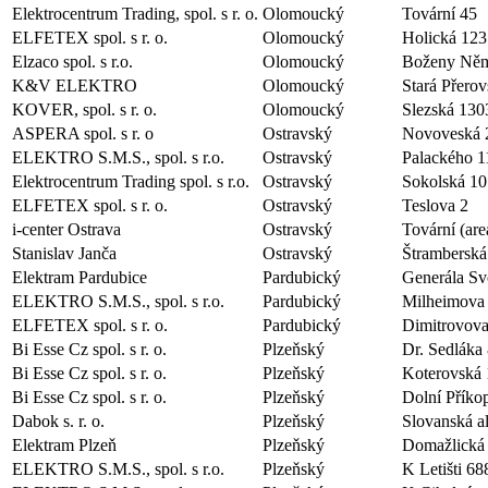
Elektrocentrum Trading, spol. s r. o.
Olomoucký
Tovární 45
ELFETEX spol. s r. o.
Olomoucký
Holická 123
Elzaco spol. s r.o.
Olomoucký
Boženy Něm
K&V ELEKTRO
Olomoucký
Stará Přero
KOVER, spol. s r. o.
Olomoucký
Slezská 130
ASPERA spol. s r. o
Ostravský
Novoveská 
ELEKTRO S.M.S., spol. s r.o.
Ostravský
Palackého 1
Elektrocentrum Trading spol. s r.o.
Ostravský
Sokolská 10
ELFETEX spol. s r. o.
Ostravský
Teslova 2
i-center Ostrava
Ostravský
Tovární (ar
Stanislav Janča
Ostravský
Štramberská
Elektram Pardubice
Pardubický
Generála S
ELEKTRO S.M.S., spol. s r.o.
Pardubický
Milheimova
ELFETEX spol. s r. o.
Pardubický
Dimitrovova
Bi Esse Cz spol. s r. o.
Plzeňský
Dr. Sedláka
Bi Esse Cz spol. s r. o.
Plzeňský
Koterovská
Bi Esse Cz spol. s r. o.
Plzeňský
Dolní Příko
Dabok s. r. o.
Plzeňský
Slovanská a
Elektram Plzeň
Plzeňský
Domažlická
ELEKTRO S.M.S., spol. s r.o.
Plzeňský
K Letišti 68