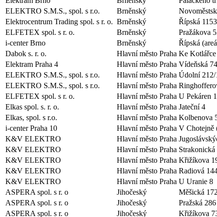
Elektram Brno
Brněnský
Palackého tř
ELEKTRO S.M.S., spol. s r.o.
Brněnský
Novoměstsk
Elektrocentrum Trading spol. s r. o.
Brněnský
Řípská 1153
ELFETEX spol. s r. o.
Brněnský
Pražákova 5
i-center Brno
Brněnský
Řípská (areá
Dabok s. r. o.
Hlavní město Praha
Ke Kotlářce
Elektram Praha 4
Hlavní město Praha
Vídeňská 74
ELEKTRO S.M.S., spol. s r.o.
Hlavní město Praha
Údolní 212/
ELEKTRO S.M.S., spol. s r.o.
Hlavní město Praha
Ringhoffero
ELFETEX spol. s r. o.
Hlavní město Praha
U Pekáren 
Elkas spol. s. r. o.
Hlavní město Praha
Jateční 4
Elkas, spol. s r.o.
Hlavní město Praha
Kolbenova 
i-center Praha 10
Hlavní město Praha
V Chotejně 
K&V ELEKTRO
Hlavní město Praha
Jugoslávský
K&V ELEKTRO
Hlavní město Praha
Strakonická
K&V ELEKTRO
Hlavní město Praha
Křižíkova 1
K&V ELEKTRO
Hlavní město Praha
Radiová 14
K&V ELEKTRO
Hlavní město Praha
U Uranie 8
ASPERA spol. s r. o
Jihočeský
Měšická 17
ASPERA spol. s r. o
Jihočeský
Pražská 286
ASPERA spol. s r. o
Jihočeský
Křižíkova 7