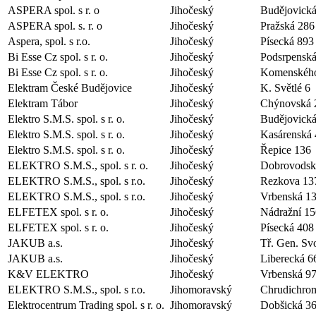
ASPERA spol. s r. o
Jihočeský
Budějovick
ASPERA spol. s. r. o
Jihočeský
Pražská 286
Aspera, spol. s r.o.
Jihočeský
Písecká 893 
Bi Esse Cz spol. s r. o.
Jihočeský
Podsrpenská
Bi Esse Cz spol. s r. o.
Jihočeský
Komenskéh
Elektram České Budějovice
Jihočeský
K. Světlé 6
Elektram Tábor
Jihočeský
Chýnovská 
Elektro S.M.S. spol. s r. o.
Jihočeský
Budějovick
Elektro S.M.S. spol. s r. o.
Jihočeský
Kasárenská
Elektro S.M.S. spol. s r. o.
Jihočeský
Řepice 136
ELEKTRO S.M.S., spol. s r. o.
Jihočeský
Dobrovodsk
ELEKTRO S.M.S., spol. s r.o.
Jihočeský
Rezkova 13
ELEKTRO S.M.S., spol. s r.o.
Jihočeský
Vrbenská 1
ELFETEX spol. s r. o.
Jihočeský
Nádražní 1
ELFETEX spol. s r. o.
Jihočeský
Písecká 408
JAKUB a.s.
Jihočeský
Tř. Gen. Sv
JAKUB a.s.
Jihočeský
Liberecká 6
K&V ELEKTRO
Jihočeský
Vrbenská 97
ELEKTRO S.M.S., spol. s r.o.
Jihomoravský
Chrudichro
Elektrocentrum Trading spol. s r. o.
Jihomoravský
Dobšická 3