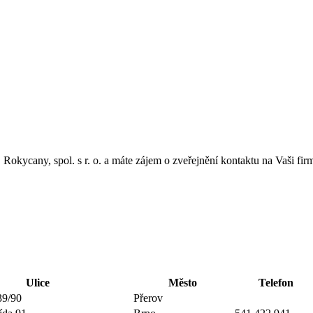
ycany, spol. s r. o. a máte zájem o zveřejnění kontaktu na Vaši fir
Ulice
Město
Telefon
39/90
Přerov