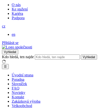
O nás
Ke stažení
Kariéra
Podpora
cz
en
Přihlásit se
Vyhledat
Kdo hledá, ten najde
Vyhledat
☰
Úvodní strana
Poradna
Slovníček
FAQ
Novinky
Kontakt
Zakázková výroba
Velkoobchod