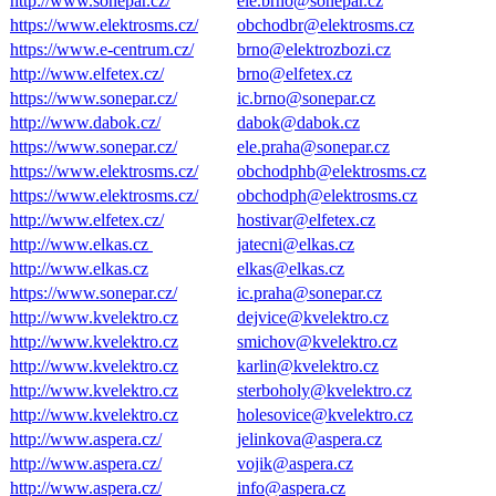
http://www.sonepar.cz/
ele.brno@sonepar.cz
https://www.elektrosms.cz/
obchodbr@elektrosms.cz
https://www.e-centrum.cz/
brno@elektrozbozi.cz
http://www.elfetex.cz/
brno@elfetex.cz
https://www.sonepar.cz/
ic.brno@sonepar.cz
http://www.dabok.cz/
dabok@dabok.cz
https://www.sonepar.cz/
ele.praha@sonepar.cz
https://www.elektrosms.cz/
obchodphb@elektrosms.cz
https://www.elektrosms.cz/
obchodph@elektrosms.cz
http://www.elfetex.cz/
hostivar@elfetex.cz
http://www.elkas.cz
jatecni@elkas.cz
http://www.elkas.cz
elkas@elkas.cz
https://www.sonepar.cz/
ic.praha@sonepar.cz
http://www.kvelektro.cz
dejvice@kvelektro.cz
http://www.kvelektro.cz
smichov@kvelektro.cz
http://www.kvelektro.cz
karlin@kvelektro.cz
http://www.kvelektro.cz
sterboholy@kvelektro.cz
http://www.kvelektro.cz
holesovice@kvelektro.cz
http://www.aspera.cz/
jelinkova@aspera.cz
http://www.aspera.cz/
vojik@aspera.cz
http://www.aspera.cz/
info@aspera.cz