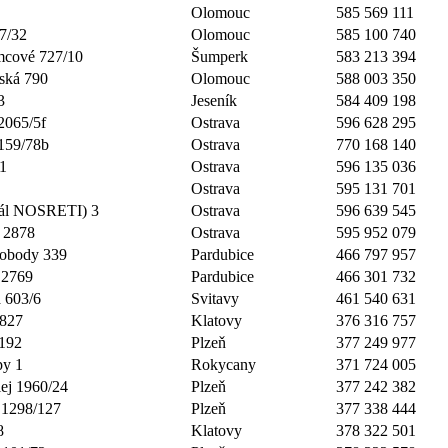
Olomouc
585 569 111
7/32
Olomouc
585 100 740
cové 727/10
Šumperk
583 213 394
vská 790
Olomouc
588 003 350
3
Jeseník
584 409 198
2065/5f
Ostrava
596 628 295
159/78b
Ostrava
770 168 140
1
Ostrava
596 135 036
Ostrava
595 131 701
eál NOSRETI) 3
Ostrava
596 639 545
 2878
Ostrava
595 952 079
vobody 339
Pardubice
466 797 957
 2769
Pardubice
466 301 732
 603/6
Svitavy
461 540 631
 827
Klatovy
376 316 757
 192
Plzeň
377 249 977
py 1
Rokycany
371 724 005
lej 1960/24
Plzeň
377 242 382
 1298/127
Plzeň
377 338 444
8
Klatovy
378 322 501