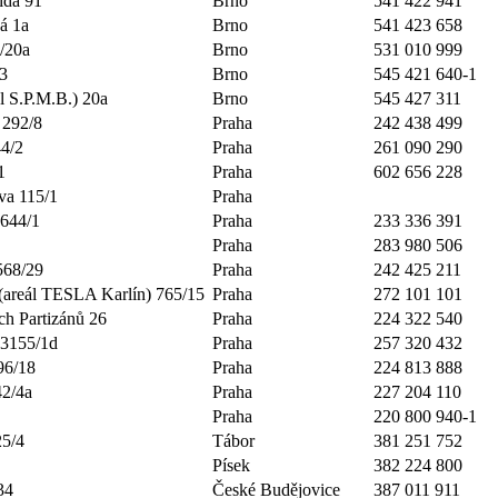
ída 91
Brno
541 422 941
á 1a
Brno
541 423 658
/20a
Brno
531 010 999
3
Brno
545 421 640-1
l S.P.M.B.) 20a
Brno
545 427 311
 292/8
Praha
242 438 499
4/2
Praha
261 090 290
1
Praha
602 656 228
va 115/1
Praha
1644/1
Praha
233 336 391
Praha
283 980 506
568/29
Praha
242 425 211
(areál TESLA Karlín) 765/15
Praha
272 101 101
ch Partizánů 26
Praha
224 322 540
 3155/1d
Praha
257 320 432
96/18
Praha
224 813 888
42/4a
Praha
227 204 110
Praha
220 800 940-1
25/4
Tábor
381 251 752
Písek
382 224 800
34
České Budějovice
387 011 911