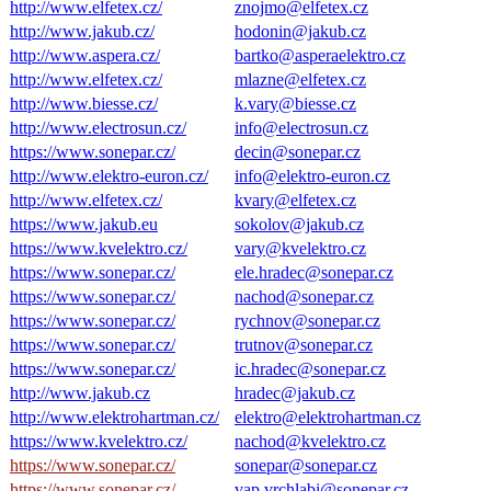
http://www.elfetex.cz/
znojmo@elfetex.cz
http://www.jakub.cz/
hodonin@jakub.cz
http://www.aspera.cz/
bartko@asperaelektro.cz
http://www.elfetex.cz/
mlazne@elfetex.cz
http://www.biesse.cz/
k.vary@biesse.cz
http://www.electrosun.cz/
info@electrosun.cz
https://www.sonepar.cz/
decin@sonepar.cz
http://www.elektro-euron.cz/
info@elektro-euron.cz
http://www.elfetex.cz/
kvary@elfetex.cz
https://www.jakub.eu
sokolov@jakub.cz
https://www.kvelektro.cz/
vary@kvelektro.cz
https://www.sonepar.cz/
ele.hradec@sonepar.cz
https://www.sonepar.cz/
nachod@sonepar.cz
https://www.sonepar.cz/
rychnov@sonepar.cz
https://www.sonepar.cz/
trutnov@sonepar.cz
https://www.sonepar.cz/
ic.hradec@sonepar.cz
http://www.jakub.cz
hradec@jakub.cz
http://www.elektrohartman.cz/
elektro@elektrohartman.cz
https://www.kvelektro.cz/
nachod@kvelektro.cz
https://www.sonepar.cz/
sonepar@sonepar.cz
https://www.sonepar.cz/
vap.vrchlabi@sonepar.cz