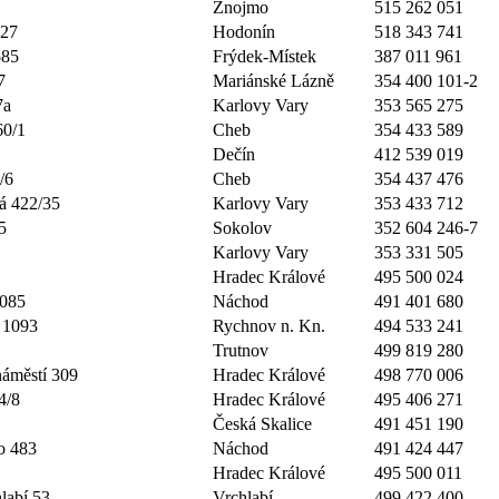
1
Znojmo
515 262 051
 27
Hodonín
518 343 741
585
Frýdek-Místek
387 011 961
7
Mariánské Lázně
354 400 101-2
7a
Karlovy Vary
353 565 275
60/1
Cheb
354 433 589
Dečín
412 539 019
/6
Cheb
354 437 476
á 422/35
Karlovy Vary
353 433 712
5
Sokolov
352 604 246-7
Karlovy Vary
353 331 505
Hradec Králové
495 500 024
2085
Náchod
491 401 680
 1093
Rychnov n. Kn.
494 533 241
Trutnov
499 819 280
áměstí 309
Hradec Králové
498 770 006
4/8
Hradec Králové
495 406 271
Česká Skalice
491 451 190
o 483
Náchod
491 424 447
Hradec Králové
495 500 011
labí 53
Vrchlabí
499 422 400