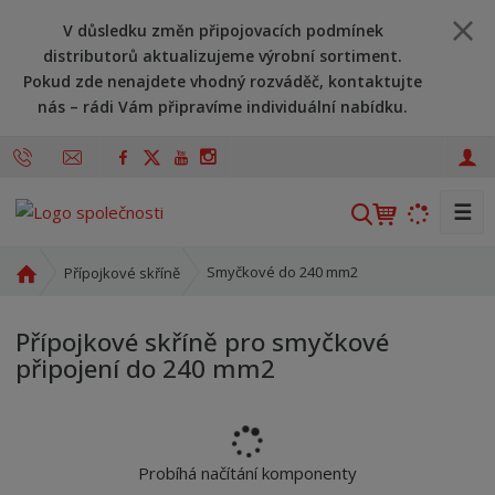
V důsledku změn připojovacích podmínek
distributorů aktualizujeme výrobní sortiment.
Pokud zde nenajdete vhodný rozváděč, kontaktujte
nás – rádi Vám připravíme individuální nabídku.
☰
V
y
h
Ú
Smyčkové do 240 mm2
Přípojkové skříně
l
v
o
e
Přípojkové skříně pro smyčkové
d
d
připojení do 240 mm2
n
a
í
t
s
t
r
Probíhá načítání komponenty
a