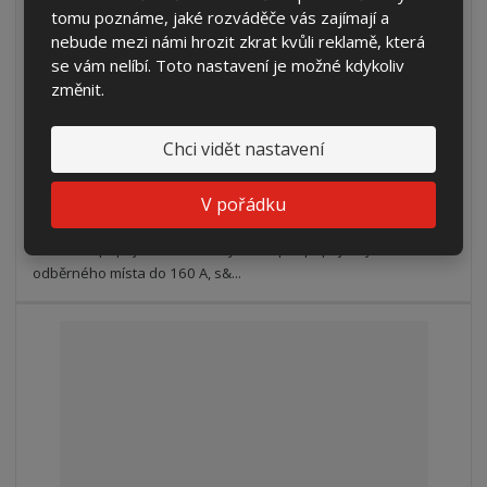
tomu poznáme, jaké rozváděče vás zajímají a
PPS 3x160 W v pilíři (AHVO)
nebude mezi námi hrozit zkrat kvůli reklamě, která
se vám nelíbí. Toto nastavení je možné kdykoliv
8 186,86 Kč
změnit.
6 766,00 Kč bez DPH
Koupit
Chci vidět nastavení
DO 2 TÝDNŮ
V pořádku
Kabelová přípojková skříň smyčková pro připojení jednoho
odběrného místa do 160 A, s&...