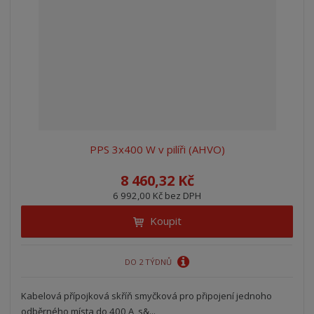
PPS 3x400 W v pilíři (AHVO)
8 460,32 Kč
6 992,00 Kč bez DPH
Koupit
DO 2 TÝDNŮ
Kabelová přípojková skříň smyčková pro připojení jednoho
odběrného místa do 400 A, s&...