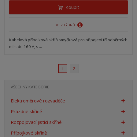
Koupit
DO 2 TÝDNŮ
Kabelová přípojková skříň smyčková pro připojení tří odběrných
míst do 160 A, s ...
2
1
VŠECHNY KATEGORIE
Elektroměrové rozvaděče
Prázdné skříně
Rozpojovací jistící skříně
Přípojkové skříně