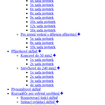
4x sada pojistek
5x sada pojistek
6x sada pojistek
8x sada pojistek
9x sada pojistek
10x sada pojistek
12x sada pojistek
16x sada pojistek
Pro zemní vedení s dělenou přípojnicí
5x sada pojistek
8x sada pojistek
10x sada pojistek
Přípojkové skříně
Koncové do 50 mm2
1x sada pojistek
2x sada pojistek
Smyčkové do 240 mm2
1x sada pojistek
2x sada pojistek
3x sada pojistek
4x sada pojistek
Plynoměrové skříně
Rozvaděče pro veřejné osvětlení
Rozpojovací jistící skříně
Spínací ovládací skříně