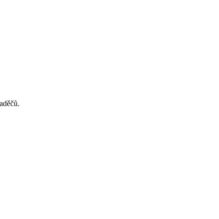
aděčů.