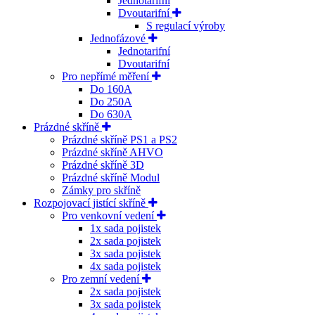
Jednotarifní
Dvoutarifní
S regulací výroby
Jednofázové
Jednotarifní
Dvoutarifní
Pro nepřímé měření
Do 160A
Do 250A
Do 630A
Prázdné skříně
Prázdné skříně PS1 a PS2
Prázdné skříně AHVO
Prázdné skříně 3D
Prázdné skříně Modul
Zámky pro skříně
Rozpojovací jistící skříně
Pro venkovní vedení
1x sada pojistek
2x sada pojistek
3x sada pojistek
4x sada pojistek
Pro zemní vedení
2x sada pojistek
3x sada pojistek