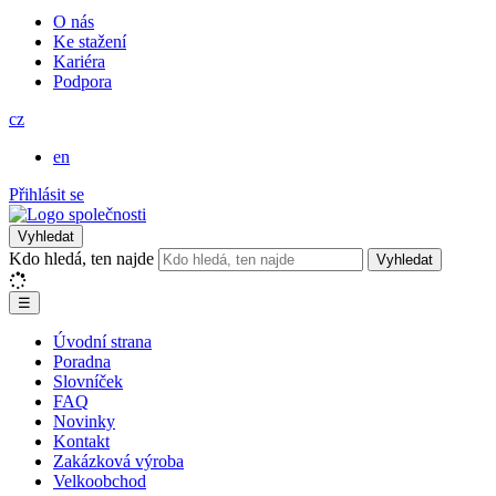
O nás
Ke stažení
Kariéra
Podpora
cz
en
Přihlásit se
Vyhledat
Kdo hledá, ten najde
Vyhledat
☰
Úvodní strana
Poradna
Slovníček
FAQ
Novinky
Kontakt
Zakázková výroba
Velkoobchod