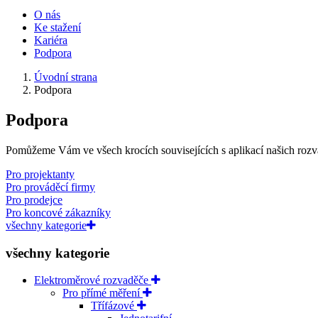
O nás
Ke stažení
Kariéra
Podpora
Úvodní strana
Podpora
Podpora
Pomůžeme Vám ve všech krocích souvisejících s aplikací našich rozv
Pro projektanty
Pro prováděcí firmy
Pro prodejce
Pro koncové zákazníky
všechny kategorie
všechny kategorie
Elektroměrové rozvaděče
Pro přímé měření
Třífázové