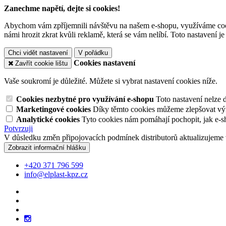
Zanechme napětí, dejte si cookies!
Abychom vám zpříjemnili návštěvu na našem e-shopu, využíváme cooki
námi hrozit zkrat kvůli reklamě, která se vám nelíbí. Toto nastavení 
Chci vidět nastavení
V pořádku
Cookies nastavení
Zavřít cookie lištu
Vaše soukromí je důležité. Můžete si vybrat nastavení cookies níže.
Cookies nezbytné pro využívání e-shopu
Toto nastavení nelze 
Marketingové cookies
Díky těmto cookies můžeme zlepšovat výko
Analytické cookies
Tyto cookies nám pomáhají pochopit, jak e-s
Potvrzuji
V důsledku změn připojovacích podmínek distributorů aktualizujeme 
Zobrazit informační hlášku
+420 371 796 599
info@elplast-kpz.cz