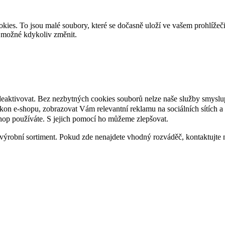
es. To jsou malé soubory, které se dočasně uloží ve vašem prohlížeč
je možné kdykoliv změnit.
deaktivovat. Bez nezbytných cookies souborů nelze naše služby smyslu
n e-shopu, zobrazovat Vám relevantní reklamu na sociálních sítích a 
hop používáte. S jejich pomocí ho můžeme zlepšovat.
výrobní sortiment. Pokud zde nenajdete vhodný rozváděč, kontaktujte 