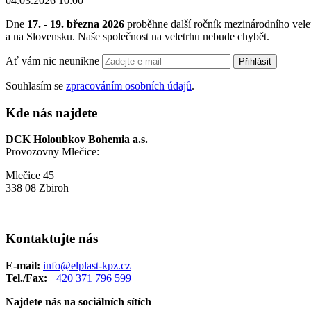
04.03.2026 10:00
Dne
17. - 19. března 2026
proběhne další ročník mezinárodního vel
a na Slovensku. Naše společnost na veletrhu nebude chybět.
Ať vám nic neunikne
Přihlásit
Souhlasím se
zpracováním osobních údajů
.
Kde nás najdete
DCK Holoubkov Bohemia a.s.
Provozovny Mlečice:
Mlečice 45
338 08 Zbiroh
Kontaktujte nás
E-mail:
info@elplast-kpz.cz
Tel./Fax:
+420 371 796 599
Najdete nás na sociálních sítích