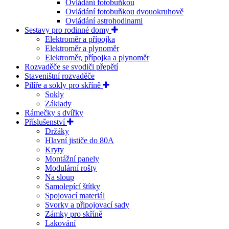
Ovládání fotobuňkou
Ovládání fotobuňkou dvouokruhově
Ovládání astrohodinami
Sestavy pro rodinné domy
Elektroměr a přípojka
Elektroměr a plynoměr
Elektroměr, přípojka a plynoměr
Rozvaděče se svodiči přepětí
Staveništní rozvaděče
Pilíře a sokly pro skříně
Sokly
Základy
Rámečky s dvířky
Příslušenství
Držáky
Hlavní jističe do 80A
Kryty
Montážní panely
Modulární rošty
Na sloup
Samolepící štítky
Spojovací materiál
Svorky a připojovací sady
Zámky pro skříně
Lakování