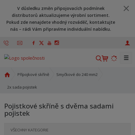
V důsledku změn připojovacích podmínek
distributorů aktualizujeme výrobní sortiment.
Pokud zde nenajdete vhodný rozváděč, kontaktujte
nás – rádi Vám připravíme individuální nabídku.
☰
V
y
h
Ú
Přípojkové skříně
Smyčkové do 240 mm2
l
v
o
2x sada pojistek
e
d
d
n
a
Pojistkové skříně s dvěma sadami
í
t
pojistek
s
t
r
VŠECHNY KATEGORIE
a