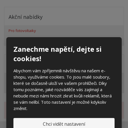
Akční nabídky
Pro fotovoltaiky
Výprodej
Zanechme napětí, dejte si
cookies!
Distribuční společnost
Abychom vám zpříjemnili návštěvu na našem e-
shopu, využíváme cookies. To jsou malé soubory,
EG.D
které se dočasně uloží ve vašem prohlížeči. Díky
ČEZ
tomu poznáme, jaké rozváděče vás zajímají a
nebude mezi námi hrozit zkrat kvůli reklamě, která
se vám nelíbí. Toto nastavení je možné kdykoliv
změnit.
Novinky
Chci vidět nastavení