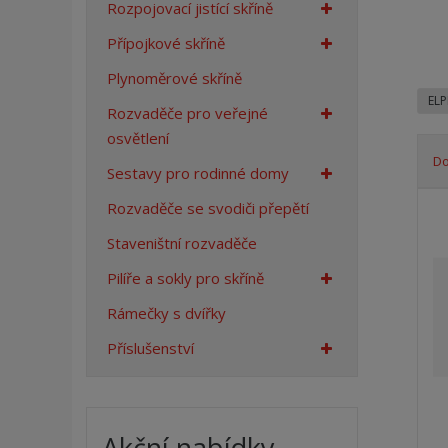
Rozpojovací jistící skříně
a
n
Přípojkové skříně
a
Plynoměrové skříně
EL
Rozvaděče pro veřejné
osvětlení
D
Sestavy pro rodinné domy
Ř
Rozvaděče se svodiči přepětí
a
z
Staveništní rozvaděče
e
Pilíře a sokly pro skříně
n
í
Rámečky s dvířky
p
Příslušenství
r
o
d
u
Akční nabídky
k