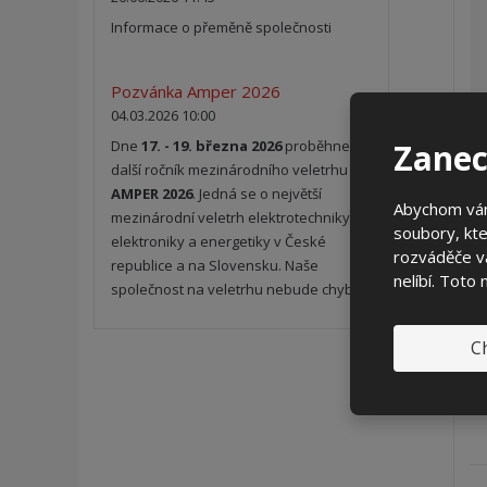
Informace o přeměně společnosti
Pozvánka Amper 2026
04.03.2026 10:00
Zanec
Dne
17. - 19. března 2026
proběhne
další ročník mezinárodního veletrhu
AMPER 2026
. Jedná se o největší
Abychom vám
mezinárodní veletrh elektrotechniky,
soubory, kte
elektroniky a energetiky v České
rozváděče vá
republice a na Slovensku. Naše
nelíbí. Toto
společnost na veletrhu nebude chybět.
Ch