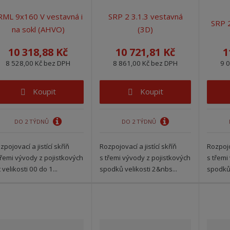
RML 9x160 V vestavná i
SRP 2 3.1.3 vestavná
SRP 2
na sokl (AHVO)
(3D)
10 318,88 Kč
10 721,81 Kč
1
8 528,00 Kč bez DPH
8 861,00 Kč bez DPH
9 
Koupit
Koupit
DO 2 TÝDNŮ
DO 2 TÝDNŮ
zpojovací a jistící skříň
Rozpojovací a jistící skříň
Rozpojov
třemi vývody z pojistkových
s třemi vývody z pojistkových
s třemi
št velikosti 00 do 1...
spodků velikosti 2&nbs...
spodků 