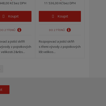
448,00 Kč bez DPH
11 536,00 Kč bez DPH
Koupit
Koupit
DO 2 TÝDNŮ
DO 2 TÝDNŮ
ací a jistící skříň
Rozpojovací a jistící skříň
 vývody z pojistkových
s třemi vývody z pojistkových
velikosti 2&nbs...
lišt velikos...
4
it