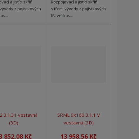
ací a jistící skříň
Rozpojovací a jistící skříň
 vývody z pojistkových
s třemi vývody z pojistkových
kos...
lišt velikos...
2 3.1.31 vestavná
SRML 9x160 3.1.1 V
(3D)
vestavná (3D)
3 852,08 Kč
13 958,56 Kč