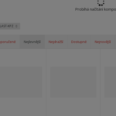
Probíhá načítání komp
PLAST-KPZ
oporučené
Nejlevnější
Nejdražší
Dostupné
Nejnovější