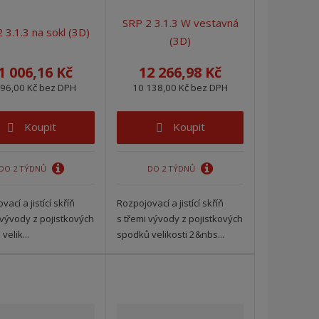
i
i
SRP 2 3.1.3 W vestavná
s
s
 3.1.3 na sokl (3D)
(3D)
1 006,16 Kč
12 266,98 Kč
096,00 Kč bez DPH
10 138,00 Kč bez DPH
Koupit
Koupit
DO 2 TÝDNŮ
DO 2 TÝDNŮ
ací a jistící skříň
Rozpojovací a jistící skříň
 vývody z pojistkových
s třemi vývody z pojistkových
velik...
spodků velikosti 2&nbs...