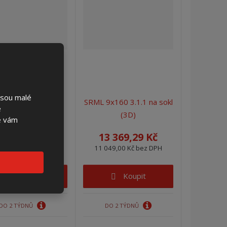
jsou malé
ML 9x160 3.1.1
SRML 9x160 3.1.1 na sokl
é
vestavná (3D)
(3D)
se vám
3 145,44 Kč
13 369,29 Kč
864,00 Kč bez DPH
11 049,00 Kč bez DPH
Koupit
Koupit
DO 2 TÝDNŮ
DO 2 TÝDNŮ