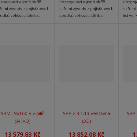
zpojovací a jistící skříň
Rozpojovací a jistící skříň
Rozpojov
třemi vývody z pojistkových
s třemi vývody z pojistkových
s třemi
odků velikosti 2&nbs...
spodků velikosti 2&nbs...
lišt veli
SRML 9x160 V v pilíři
SRP 2 3.1.13 vestavná
SRP 
(AHVO)
(3D)
13 579,83 Kč
13 852,08 Kč
1