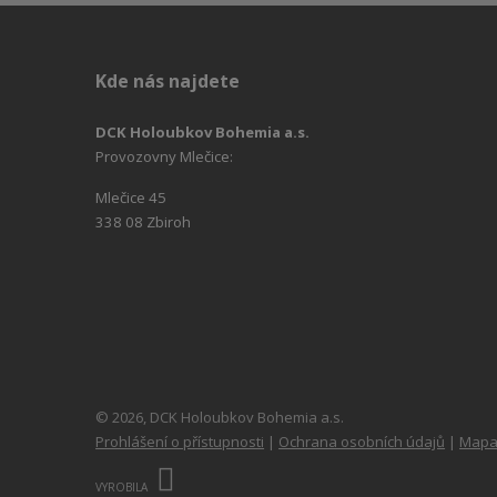
Kde nás najdete
DCK Holoubkov Bohemia a.s.
Provozovny Mlečice:
Mlečice 45
338 08 Zbiroh
© 2026, DCK Holoubkov Bohemia a.s.
Prohlášení o přístupnosti
|
Ochrana osobních údajů
|
Mapa
E
B
VYROBILA
R