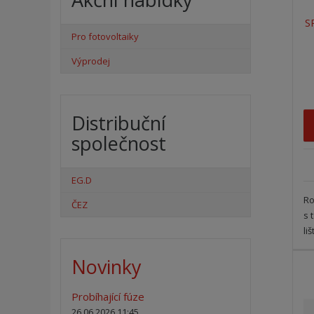
t
S
ů
Pro fotovoltaiky
Výprodej
Distribuční
společnost
EG.D
Ro
ČEZ
s 
li
Novinky
Probíhající fúze
26.06.2026 11:45