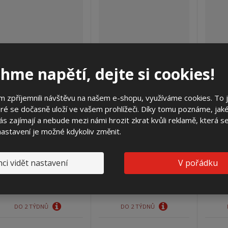
hme napětí, dejte si cookies!
 zpříjemnili návštěvu na našem e-shopu, využíváme cookies. To 
SRP 2 3.1.3 W na sokl
SRP 2 šrouby na kabelová
SR
ré se dočasně uloží ve vašem prohlížeči. Díky tomu poznáme, jak
(3D)
oka (Modul)
s zajímají a nebude mezi námi hrozit zkrat kvůli reklamě, která 
 nastavení je možné kdykoliv změnit.
12 349,26 Kč
13 038,96 Kč
1
10 206,00 Kč bez DPH
10 776,00 Kč bez DPH
10 
ci vidět nastavení
V pořádku
Koupit
Koupit
DO 2 TÝDNŮ
DO 2 TÝDNŮ