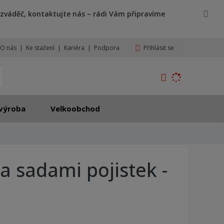
zváděč, kontaktujte nás – rádi Vám připravíme
Přihlásit se
O nás
Ke stažení
Kariéra
Podpora
K
yhledat
d
o
h
výroba
Velkoobchod
l
e
d
á
,
a sadami pojistek -
t
e
n
n
a