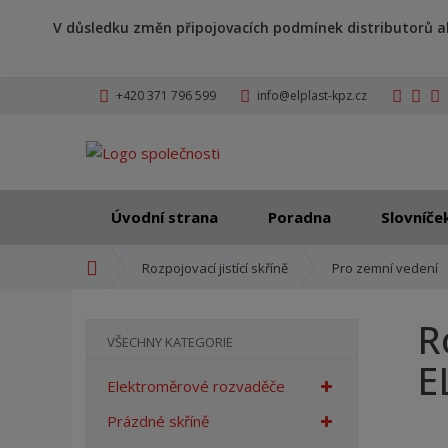
V důsledku změn připojovacích podmínek distributorů a
+420 371 796 599
info@elplast-kpz.cz
Úvodní strana
Poradna
Slovníče
Ú
Rozpojovací jistící skříně
Pro zemní vedení
v
o
R
d
VŠECHNY KATEGORIE
n
E
í
Elektroměrové rozvaděče
s
t
Prázdné skříně
r