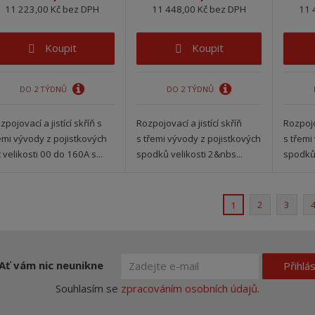
11 223,00 Kč bez DPH
11 448,00 Kč bez DPH
11 
Koupit
Koupit
DO 2 TÝDNŮ
DO 2 TÝDNŮ
zpojovací a jistící skříň s
Rozpojovací a jistící skříň
Rozpojov
emi vývody z pojistkových
s třemi vývody z pojistkových
s třemi
št velikosti 00 do 160A s...
spodků velikosti 2&nbs...
spodků 
2
3
1
Ať vám nic neunikne
Přihlás
Souhlasím se
zpracováním osobních údajů
.