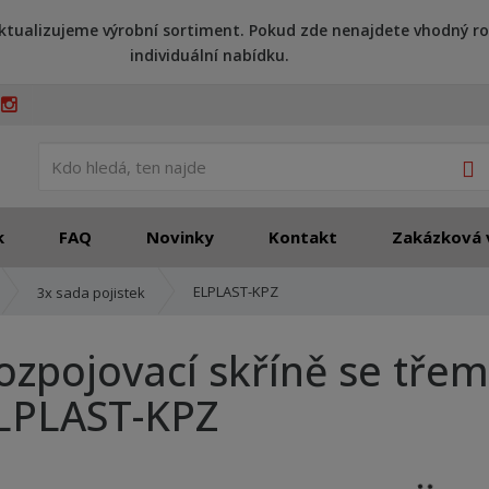
ktualizujeme výrobní sortiment. Pokud zde nenajdete vhodný ro
individuální nabídku.
V
k
FAQ
Novinky
Kontakt
Zakázková 
ELPLAST-KPZ
3x sada pojistek
ozpojovací skříně se třem
LPLAST-KPZ