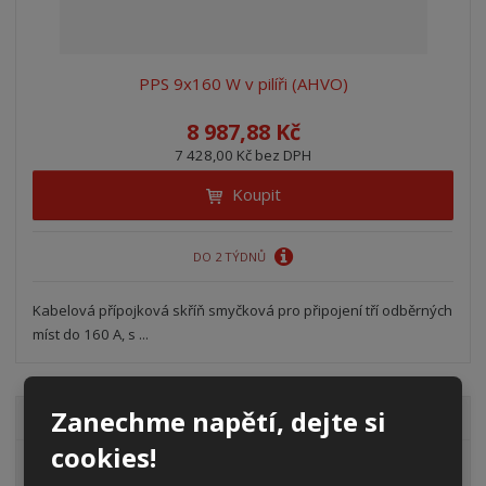
PPS 9x160 W v pilíři (AHVO)
8 987,88 Kč
7 428,00 Kč bez DPH
Koupit
DO 2 TÝDNŮ
Kabelová přípojková skříň smyčková pro připojení tří odběrných
míst do 160 A, s ...
Zanechme napětí, dejte si
VŠECHNY KATEGORIE
cookies!
Elektroměrové rozvaděče