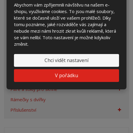
Abychom vám zpříjemnili návštěvu na našem e-
Prázdné skříně
shopu, využíváme cookies. To jsou malé soubory,
Rozpojovací jistící skříně
které se dočasně uloží ve vašem prohlížeči. Díky
tomu poznáme, jaké rozváděče vás zajímají a
Přípojkové skříně
nebude mezi námi hrozit zkrat kvůli reklamě, která
Plynoměrové skříně
se vám nelíbí. Toto nastavení je možné kdykoliv
změnit.
Rozvaděče pro veřejné osvětlení
Sestavy pro rodinné domy
Chci vidět nastavení
Rozvaděče se svodiči přepětí
V pořádku
Staveništní rozvaděče
Pilíře a sokly pro skříně
Rámečky s dvířky
Příslušenství