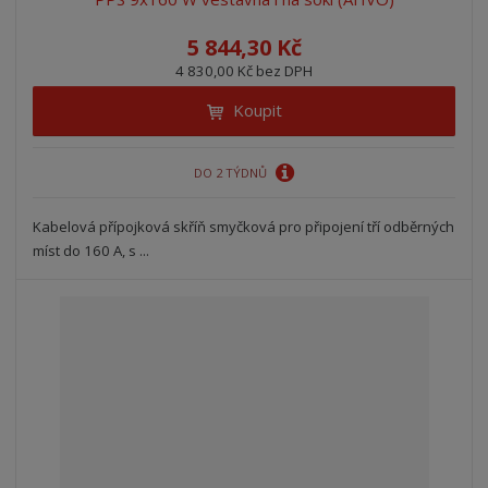
s
s
5 844,30 Kč
4 830,00 Kč bez DPH
Koupit
DO 2 TÝDNŮ
Kabelová přípojková skříň smyčková pro připojení tří odběrných
míst do 160 A, s ...