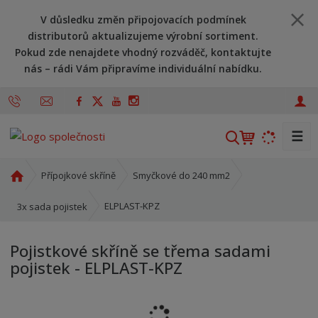
V důsledku změn připojovacích podmínek
distributorů aktualizujeme výrobní sortiment.
Pokud zde nenajdete vhodný rozváděč, kontaktujte
nás – rádi Vám připravíme individuální nabídku.
☰
V
y
h
Ú
Přípojkové skříně
Smyčkové do 240 mm2
l
v
o
e
ELPLAST-KPZ
3x sada pojistek
d
d
n
a
Pojistkové skříně se třema sadami
í
t
pojistek - ELPLAST-KPZ
s
t
r
a