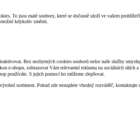
es. To jsou malé soubory, které se dočasně uloží ve vašem prohlížeč
je možné kdykoliv změnit.
deaktivovat. Bez nezbytných cookies souborů nelze naše služby smyslu
n e-shopu, zobrazovat Vám relevantní reklamu na sociálních sítích a 
hop používáte. S jejich pomocí ho můžeme zlepšovat.
výrobní sortiment. Pokud zde nenajdete vhodný rozváděč, kontaktujte 