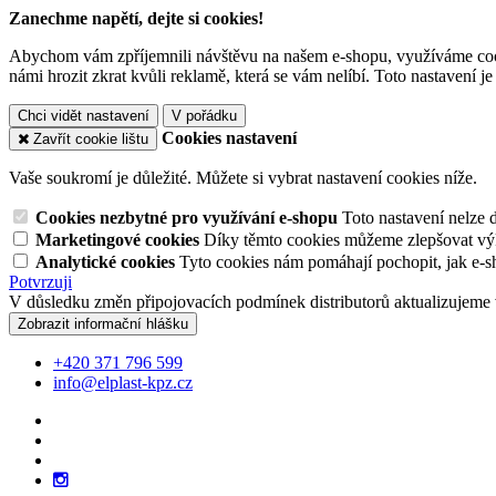
Zanechme napětí, dejte si cookies!
Abychom vám zpříjemnili návštěvu na našem e-shopu, využíváme cooki
námi hrozit zkrat kvůli reklamě, která se vám nelíbí. Toto nastavení 
Chci vidět nastavení
V pořádku
Cookies nastavení
Zavřít cookie lištu
Vaše soukromí je důležité. Můžete si vybrat nastavení cookies níže.
Cookies nezbytné pro využívání e-shopu
Toto nastavení nelze 
Marketingové cookies
Díky těmto cookies můžeme zlepšovat výko
Analytické cookies
Tyto cookies nám pomáhají pochopit, jak e-s
Potvrzuji
V důsledku změn připojovacích podmínek distributorů aktualizujeme 
Zobrazit informační hlášku
+420 371 796 599
info@elplast-kpz.cz