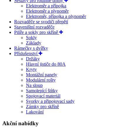
Sestavy pro rodinné domy
Elektroměr a přípojka
Elektroměr a plynoměr
Elektroměr, přípojka a plynoměr
Rozvaděče se svodiči přepětí
Staveništní rozvaděče
Pilíře a sokly pro skříně
Sokly
Základy
Rámečky s dvířky
Příslušenství
Držáky
Hlavní jističe do 80A
Kryty
Montážní panely
Modulární rošty
Na sloup
Samolepící štítky
Spojovací materiál
Svorky a připojovací sady
Zámky pro skříně
Lakování
Akční nabídky