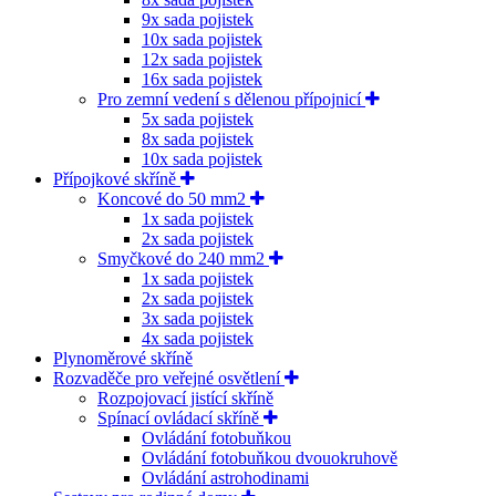
9x sada pojistek
10x sada pojistek
12x sada pojistek
16x sada pojistek
Pro zemní vedení s dělenou přípojnicí
5x sada pojistek
8x sada pojistek
10x sada pojistek
Přípojkové skříně
Koncové do 50 mm2
1x sada pojistek
2x sada pojistek
Smyčkové do 240 mm2
1x sada pojistek
2x sada pojistek
3x sada pojistek
4x sada pojistek
Plynoměrové skříně
Rozvaděče pro veřejné osvětlení
Rozpojovací jistící skříně
Spínací ovládací skříně
Ovládání fotobuňkou
Ovládání fotobuňkou dvouokruhově
Ovládání astrohodinami