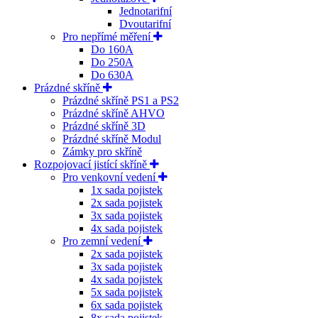
Jednotarifní
Dvoutarifní
Pro nepřímé měření
Do 160A
Do 250A
Do 630A
Prázdné skříně
Prázdné skříně PS1 a PS2
Prázdné skříně AHVO
Prázdné skříně 3D
Prázdné skříně Modul
Zámky pro skříně
Rozpojovací jistící skříně
Pro venkovní vedení
1x sada pojistek
2x sada pojistek
3x sada pojistek
4x sada pojistek
Pro zemní vedení
2x sada pojistek
3x sada pojistek
4x sada pojistek
5x sada pojistek
6x sada pojistek
8x sada pojistek