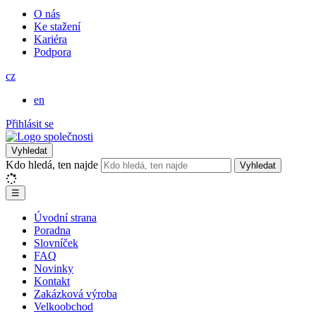
O nás
Ke stažení
Kariéra
Podpora
cz
en
Přihlásit se
Vyhledat
Kdo hledá, ten najde
Vyhledat
☰
Úvodní strana
Poradna
Slovníček
FAQ
Novinky
Kontakt
Zakázková výroba
Velkoobchod