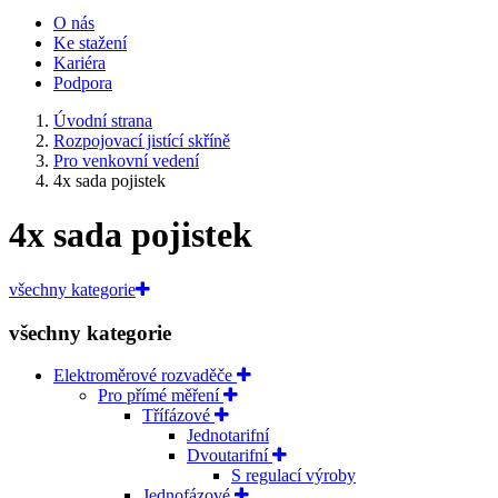
O nás
Ke stažení
Kariéra
Podpora
Úvodní strana
Rozpojovací jistící skříně
Pro venkovní vedení
4x sada pojistek
4x sada pojistek
všechny kategorie
všechny kategorie
Elektroměrové rozvaděče
Pro přímé měření
Třífázové
Jednotarifní
Dvoutarifní
S regulací výroby
Jednofázové