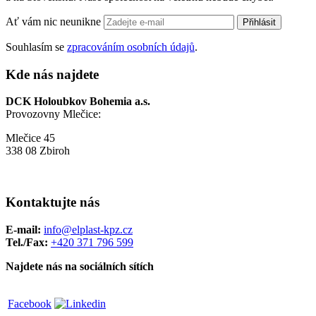
Ať vám nic neunikne
Přihlásit
Souhlasím se
zpracováním osobních údajů
.
Kde nás najdete
DCK Holoubkov Bohemia a.s.
Provozovny Mlečice:
Mlečice 45
338 08 Zbiroh
Kontaktujte nás
E-mail:
info@elplast-kpz.cz
Tel./Fax:
+420 371 796 599
Najdete nás na sociálních sítích
Facebook