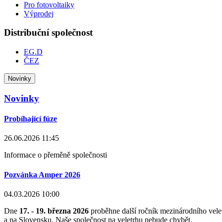
Pro fotovoltaiky
Výprodej
Distribuční společnost
EG.D
ČEZ
Novinky
Novinky
Probíhající fúze
26.06.2026 11:45
Informace o přeměně společnosti
Pozvánka Amper 2026
04.03.2026 10:00
Dne
17. - 19. března 2026
proběhne další ročník mezinárodního vel
a na Slovensku. Naše společnost na veletrhu nebude chybět.