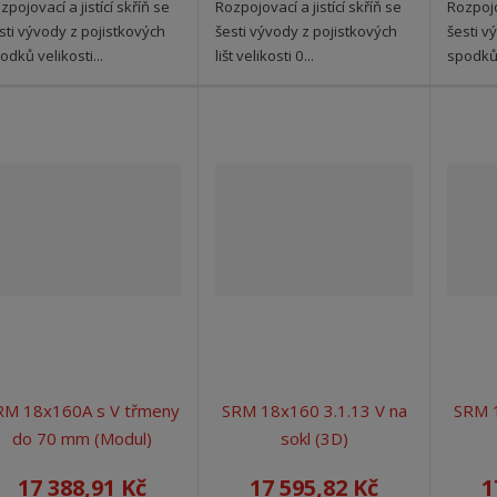
zpojovací a jistící skříň se
Rozpojovací a jistící skříň se
Rozpojov
sti vývody z pojistkových
šesti vývody z pojistkových
šesti v
odků velikosti...
lišt velikosti 0...
spodků 
RM 18x160A s V třmeny
SRM 18x160 3.1.13 V na
SRM 1
do 70 mm (Modul)
sokl (3D)
17 388,91 Kč
17 595,82 Kč
1