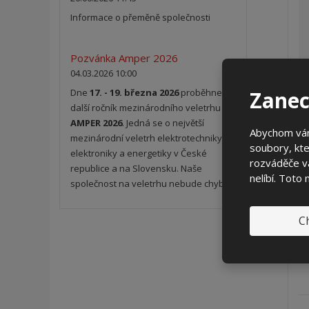
Informace o přeměně společnosti
Pozvánka Amper 2026
04.03.2026 10:00
Zanec
Dne
17. - 19. března 2026
proběhne
další ročník mezinárodního veletrhu
AMPER 2026
. Jedná se o největší
Abychom vám
mezinárodní veletrh elektrotechniky,
soubory, kte
elektroniky a energetiky v České
rozváděče vá
republice a na Slovensku. Naše
nelíbí. Toto
společnost na veletrhu nebude chybět.
Ch