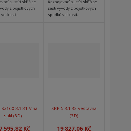
ací a jistící skříň se
Rozpojovací a jistící skříň se
ývody z pojistkových
šesti vývody z pojistkových
velikosti...
spodků velikosti...
8x160 3.1.31 V na
SRP 5 3.1.33 vestavná
sokl (3D)
(3D)
7 595,82 Kč
19 827,06 Kč