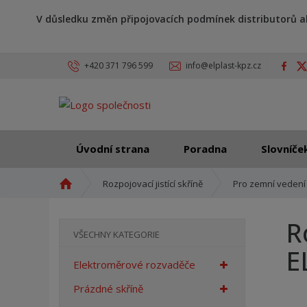
V důsledku změn připojovacích podmínek distributorů a
+420 371 796 599
info@elplast-kpz.cz
Úvodní strana
Poradna
Slovníče
Ú
Rozpojovací jistící skříně
Pro zemní vedení
v
o
R
d
VŠECHNY KATEGORIE
n
E
í
Elektroměrové rozvaděče
s
t
Prázdné skříně
r