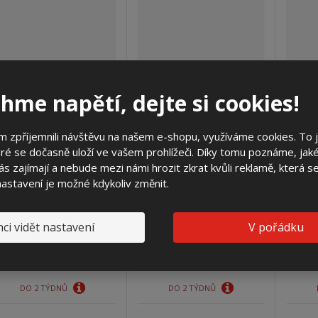
hme napětí, dejte si cookies!
 zpříjemnili návštěvu na našem e-shopu, využíváme cookies. To 
SRM 18x160 3.1.31 na
SRML 18x160 V vestavná
SRM
ré se dočasně uloží ve vašem prohlížeči. Díky tomu poznáme, jak
sokl (3D)
i na sokl (AHVO)
s zajímají a nebude mezi námi hrozit zkrat kvůli reklamě, která 
 nastavení je možné kdykoliv změnit.
13 531,43 Kč
17 001,71 Kč
1
11 183,00 Kč bez DPH
14 051,00 Kč bez DPH
14 
ci vidět nastavení
V pořádku
Koupit
Koupit
DO 2 TÝDNŮ
DO 2 TÝDNŮ