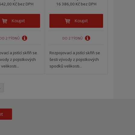
542,00 Kč bez DPH
16 386,00 Kč bez DPH
Koupit
Koupit
DO 2 TÝDNŮ
DO 2 TÝDNŮ
ací a jistící skříň se
Rozpojovací a jistící skříň se
ývody z pojistkových
šesti vývody z pojistkových
velikosti...
spodků velikosti...
4
it