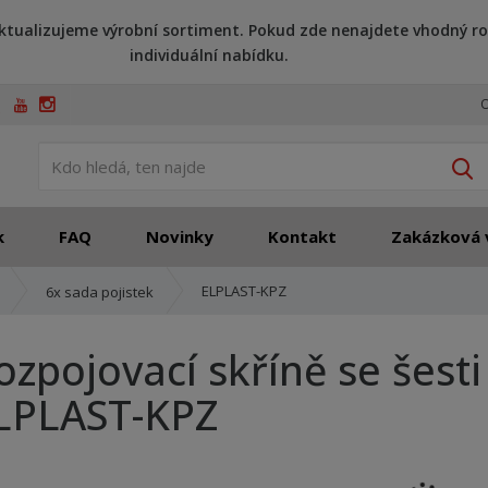
ktualizujeme výrobní sortiment. Pokud zde nenajdete vhodný ro
individuální nabídku.
O
V
k
FAQ
Novinky
Kontakt
Zakázková 
ELPLAST-KPZ
6x sada pojistek
ozpojovací skříně se šesti
LPLAST-KPZ