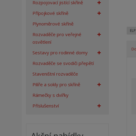
Rozpojovací jistící skříně
a
n
Přípojkové skříně
a
Plynoměrové skříně
EL
Rozvaděče pro veřejné
osvětlení
D
Sestavy pro rodinné domy
Ř
Rozvaděče se svodiči přepětí
a
z
Staveništní rozvaděče
e
Pilíře a sokly pro skříně
n
í
Rámečky s dvířky
p
Příslušenství
r
o
d
u
Akční nabídky
k