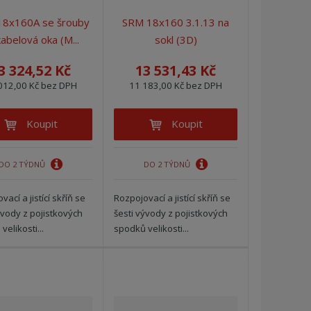
i
i
8x160A se šrouby
SRM 18x160 3.1.13 na
s
s
kabelová oka (M...
sokl (3D)
3 324,52 Kč
13 531,43 Kč
012,00 Kč bez DPH
11 183,00 Kč bez DPH
Koupit
Koupit
DO 2 TÝDNŮ
DO 2 TÝDNŮ
ací a jistící skříň se
Rozpojovací a jistící skříň se
ývody z pojistkových
šesti vývody z pojistkových
velikosti...
spodků velikosti...