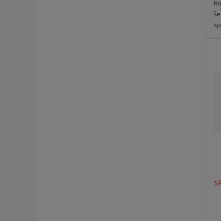
Ro
še
sp
S