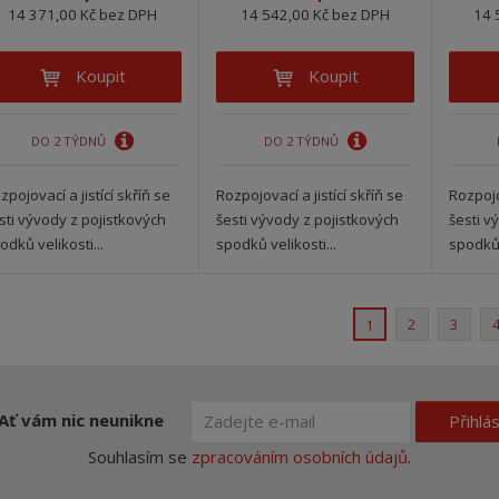
14 371,00 Kč bez DPH
14 542,00 Kč bez DPH
14 
Koupit
Koupit
DO 2 TÝDNŮ
DO 2 TÝDNŮ
zpojovací a jistící skříň se
Rozpojovací a jistící skříň se
Rozpojov
sti vývody z pojistkových
šesti vývody z pojistkových
šesti v
odků velikosti...
spodků velikosti...
spodků 
2
3
1
Ať vám nic neunikne
Přihlás
Souhlasím se
zpracováním osobních údajů
.