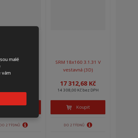
jsou malé
 18x160 3.1.13 V
SRM 18x160 3.1.31 V
é
vestavná (3D)
vestavná (3D)
se vám
7 312,68 Kč
17 312,68 Kč
308,00 Kč bez DPH
14 308,00 Kč bez DPH
Koupit
Koupit
DO 2 TÝDNŮ
DO 2 TÝDNŮ