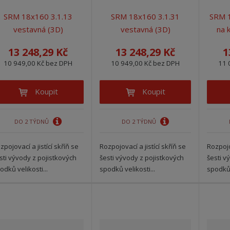
SRM 18x160 3.1.13
SRM 18x160 3.1.31
SRM 1
vestavná (3D)
vestavná (3D)
na 
13 248,29 Kč
13 248,29 Kč
1
10 949,00 Kč bez DPH
10 949,00 Kč bez DPH
11 
Koupit
Koupit
DO 2 TÝDNŮ
DO 2 TÝDNŮ
zpojovací a jistící skříň se
Rozpojovací a jistící skříň se
Rozpojov
sti vývody z pojistkových
šesti vývody z pojistkových
šesti v
odků velikosti...
spodků velikosti...
spodků 