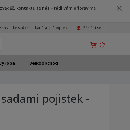
zváděč, kontaktujte nás – rádi Vám připravíme
Přihlásit se
 nás
Ke stažení
Kariéra
Podpora
K
yhledat
d
o
h
výroba
Velkoobchod
l
e
d
á
,
 sadami pojistek -
t
e
n
n
a