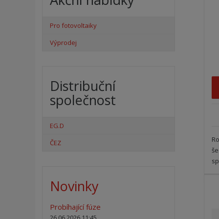
t
ů
Pro fotovoltaiky
Výprodej
Distribuční
společnost
EG.D
Ro
ČEZ
še
sp
Novinky
Probíhající fúze
26.06.2026 11:45