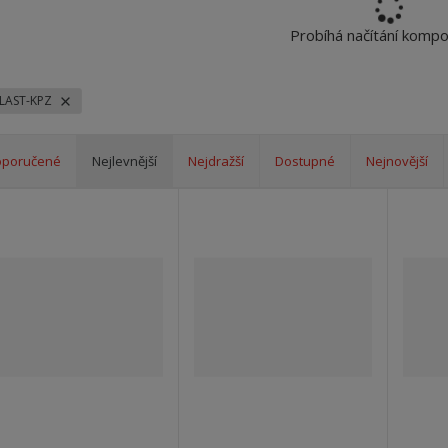
Probíhá načítání komp
PLAST-KPZ
oporučené
Nejlevnější
Nejdražší
Dostupné
Nejnovější