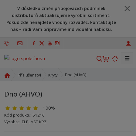
V důsledku změn připojovacích podmínek
distributorů aktualizujeme výrobní sortiment.
Pokud zde nenajdete vhodný rozváděč, kontaktujte
nás – rádi Vám připravíme individuální nabídku.
☰
V
y
h
Ú
Dno (AHVO)
Příslušenství
Kryty
l
v
o
e
Dno (AHVO)
d
d
n
a
100%
í
t
s
Kód produktu:
51216
t
Kód výrobce:
Kód dodavatele:
8595208701894
8595208701894
Výrobce:
ELPLAST-KPZ
r
a