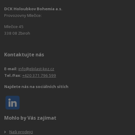
DCK Holoubkov Bohemia a.s.
Provozovny Mlečice:
Mlečice 45
338 08 Zbiroh
Kontaktujte nás
E-mail:
info@elplast-kpz.cz
Tel./Fax:
+420 371 796 599
Najdete nás na sociálních sítích
Mohlo by Vás zajímat
Naši prodejci