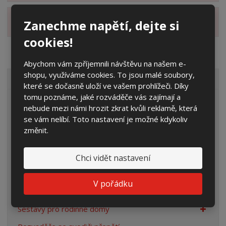
Zanechme napětí, dejte si
Zobrazit hodnocení produktu
cookies!
Abychom vám zpříjemnili návštěvu na našem e-
shopu, využíváme cookies. To jsou malé soubory,
VŠECHNY KATEGORIE
které se dočasně uloží ve vašem prohlížeči. Díky
tomu poznáme, jaké rozváděče vás zajímají a
Elektroměrové rozvaděče
nebude mezi námi hrozit zkrat kvůli reklamě, která
se vám nelíbí. Toto nastavení je možné kdykoliv
Prázdné skříně
změnit.
Rozpojovací jistící skříně
Přípojkové skříně
Chci vidět nastavení
Plynoměrové skříně
V pořádku
Rozvaděče pro veřejné osvětlení
Sestavy pro rodinné domy