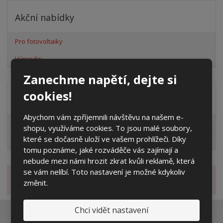
Akční nabídky
Pro fotovoltaiky
Výprodej
Zanechme napětí, dejte si
cookies!
Distribuční společnost
Abychom vám zpříjemnili návštěvu na našem e-
EG.D
shopu, využíváme cookies. To jsou malé soubory,
které se dočasně uloží ve vašem prohlížeči. Díky
ČEZ
tomu poznáme, jaké rozváděče vás zajímají a
nebude mezi námi hrozit zkrat kvůli reklamě, která
se vám nelíbí. Toto nastavení je možné kdykoliv
Novinky
změnit.
Chci vidět nastavení
Ať vám nic neunikne