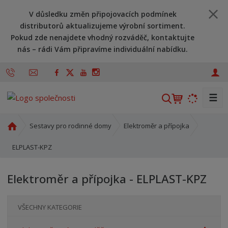
V důsledku změn připojovacích podmínek
distributorů aktualizujeme výrobní sortiment.
Pokud zde nenajdete vhodný rozváděč, kontaktujte
nás – rádi Vám připravíme individuální nabídku.
☰
V
y
h
Ú
Sestavy pro rodinné domy
Elektroměr a přípojka
l
v
o
ELPLAST-KPZ
e
d
d
n
a
Elektroměr a přípojka - ELPLAST-KPZ
í
t
s
t
VŠECHNY KATEGORIE
r
a