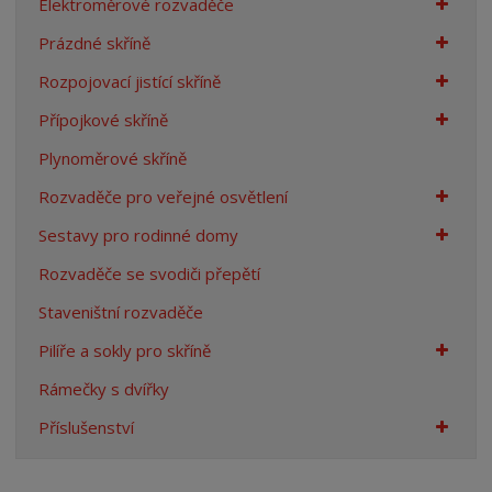
Elektroměrové rozvaděče
n
Prázdné skříně
a
Rozpojovací jistící skříně
Přípojkové skříně
Plynoměrové skříně
Rozvaděče pro veřejné osvětlení
Sestavy pro rodinné domy
Rozvaděče se svodiči přepětí
Staveništní rozvaděče
Pilíře a sokly pro skříně
Rámečky s dvířky
Příslušenství