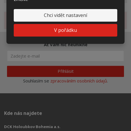
Chci vidět nastavení
Novinky
V pořádku
Ať vám nic neunikne
Přihlásit
Souhlasím se
zpracováním osobních údajů
.
Kde nás najdete
DCK Holoubkov Bohemia a.s.