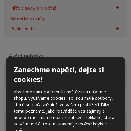
Pilíře a sokly pro skříně
Rámečky s dvířky
Příslušenství
Akční nabídky
Zanechme napětí, dejte si
Pro fotovoltaiky
cookies!
Výprodej
Abychom vám zpříjemnili návštěvu na našem e-
shopu, využíváme cookies. To jsou malé soubory,
Distribuční společnost
které se dočasně uloží ve vašem prohlížeči. Díky
tomu poznáme, jaké rozváděče vás zajímají a
nebude mezi námi hrozit zkrat kvůli reklamě, která
EG.D
se vám nelíbí. Toto nastavení je možné kdykoliv
ČEZ
změnit.