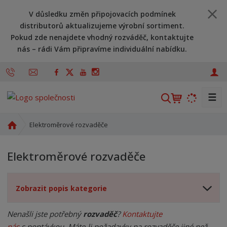
V důsledku změn připojovacích podmínek
distributorů aktualizujeme výrobní sortiment.
Pokud zde nenajdete vhodný rozváděč, kontaktujte
nás – rádi Vám připravíme individuální nabídku.
☰
V
y
h
Ú
Elektroměrové rozvaděče
l
v
o
e
Elektroměrové rozvaděče
d
d
n
a
í
t
Zobrazit popis kategorie
s
t
r
Nenašli jste potřebný
rozvaděč
?
Kontaktujte
a
nás
s poptávkou. Máte-li požadavky na rozvaděče jiné než