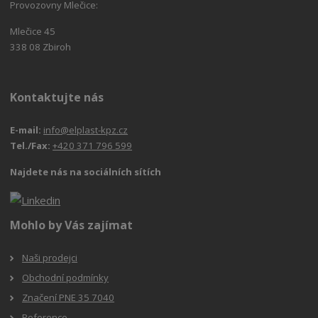
Provozovny Mlečice:
Mlečice 45
338 08 Zbiroh
Kontaktujte nás
E-mail:
info@elplast-kpz.cz
Tel./Fax:
+420 371 796 599
Najdete nás na sociálních sítích
Mohlo by Vás zajímat
Naši prodejci
Obchodní podmínky
Značení PNE 35 7040
Reference