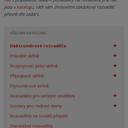
n
jsou v
katalogu
, rádi vám zhotovíme zakázkový rozvaděč
a
přesně dle zadání.
VŠECHNY KATEGORIE
Elektroměrové rozvaděče
Prázdné skříně
Rozpojovací jistící skříně
Přípojkové skříně
Plynoměrové skříně
Rozvaděče pro veřejné osvětlení
Sestavy pro rodinné domy
Rozvaděče se svodiči přepětí
Staveništní rozvaděče