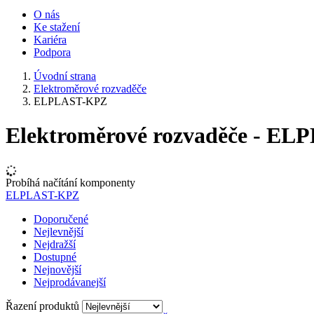
O nás
Ke stažení
Kariéra
Podpora
Úvodní strana
Elektroměrové rozvaděče
ELPLAST-KPZ
Elektroměrové rozvaděče - E
Probíhá načítání komponenty
ELPLAST-KPZ
Doporučené
Nejlevnější
Nejdražší
Dostupné
Nejnovější
Nejprodávanejší
Řazení produktů