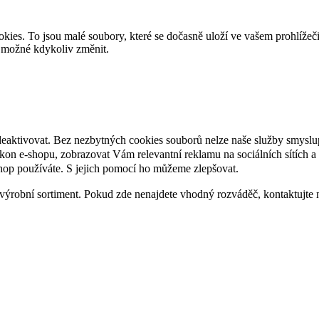
es. To jsou malé soubory, které se dočasně uloží ve vašem prohlížeč
je možné kdykoliv změnit.
deaktivovat. Bez nezbytných cookies souborů nelze naše služby smyslu
n e-shopu, zobrazovat Vám relevantní reklamu na sociálních sítích a 
hop používáte. S jejich pomocí ho můžeme zlepšovat.
výrobní sortiment. Pokud zde nenajdete vhodný rozváděč, kontaktujte 