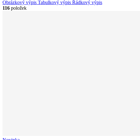
Obrázkový výpis
Tabulkový výpis
Řádkový výpis
116
položek
Novinka