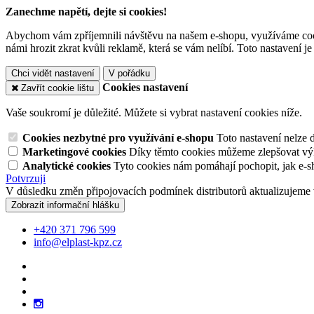
Zanechme napětí, dejte si cookies!
Abychom vám zpříjemnili návštěvu na našem e-shopu, využíváme cooki
námi hrozit zkrat kvůli reklamě, která se vám nelíbí. Toto nastavení 
Chci vidět nastavení
V pořádku
Cookies nastavení
Zavřít cookie lištu
Vaše soukromí je důležité. Můžete si vybrat nastavení cookies níže.
Cookies nezbytné pro využívání e-shopu
Toto nastavení nelze 
Marketingové cookies
Díky těmto cookies můžeme zlepšovat výko
Analytické cookies
Tyto cookies nám pomáhají pochopit, jak e-s
Potvrzuji
V důsledku změn připojovacích podmínek distributorů aktualizujeme 
Zobrazit informační hlášku
+420 371 796 599
info@elplast-kpz.cz