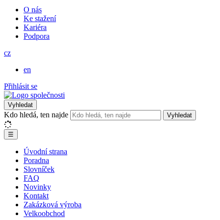
O nás
Ke stažení
Kariéra
Podpora
cz
en
Přihlásit se
Vyhledat
Kdo hledá, ten najde
Vyhledat
☰
Úvodní strana
Poradna
Slovníček
FAQ
Novinky
Kontakt
Zakázková výroba
Velkoobchod