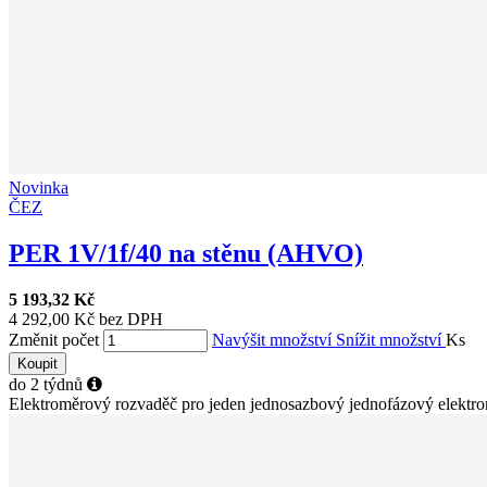
Novinka
ČEZ
PER 1V/1f/40 na stěnu (AHVO)
5 193,32 Kč
4 292,00 Kč bez DPH
Změnit počet
Navýšit množství
Snížit množství
Ks
Koupit
do 2 týdnů
Elektroměrový rozvaděč pro jeden jednosazbový jednofázový elektromě