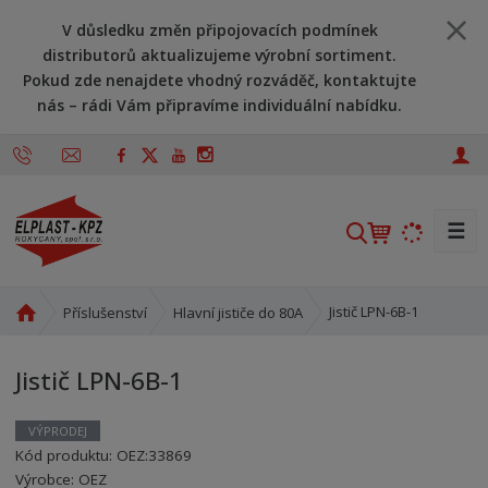
V důsledku změn připojovacích podmínek
distributorů aktualizujeme výrobní sortiment.
Pokud zde nenajdete vhodný rozváděč, kontaktujte
nás – rádi Vám připravíme individuální nabídku.
☰
V
y
h
l
Ú
Jistič LPN-6B-1
Příslušenství
Hlavní jističe do 80A
v
e
o
d
Jistič LPN-6B-1
d
a
n
t
í
VÝPRODEJ
s
Kód produktu:
OEZ:33869
t
Kód výrobce:
33869
Výrobce:
OEZ