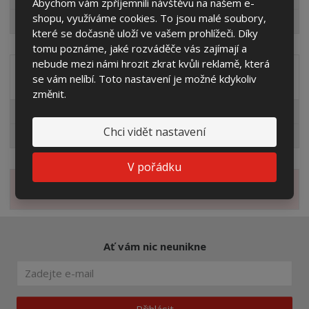
Abychom vám zpříjemnili návštěvu na našem e-
shopu, využíváme cookies. To jsou malé soubory,
Výprodej
které se dočasně uloží ve vašem prohlížeči. Díky
tomu poznáme, jaké rozváděče vás zajímají a
nebude mezi námi hrozit zkrat kvůli reklamě, která
Distribuční společnost
se vám nelíbí. Toto nastavení je možné kdykoliv
změnit.
EG.D
Chci vidět nastavení
ČEZ
V pořádku
Novinky
Ať vám nic neunikne