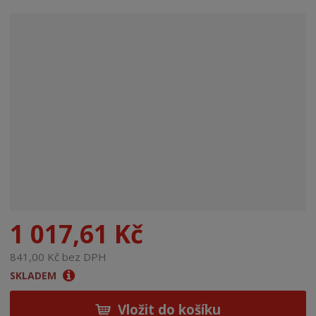
r
a
n
a
1 017,61 Kč
841,00 Kč bez DPH
SKLADEM
Vložit do košíku