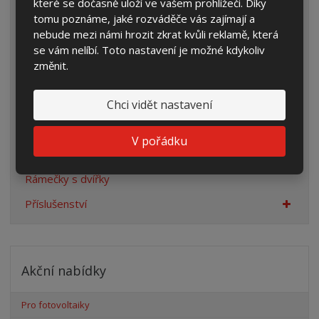
které se dočasně uloží ve vašem prohlížeči. Díky
Přípojkové skříně
tomu poznáme, jaké rozváděče vás zajímají a
Plynoměrové skříně
nebude mezi námi hrozit zkrat kvůli reklamě, která
se vám nelíbí. Toto nastavení je možné kdykoliv
Rozvaděče pro veřejné osvětlení
změnit.
Sestavy pro rodinné domy
Chci vidět nastavení
Rozvaděče se svodiči přepětí
Staveništní rozvaděče
V pořádku
Pilíře a sokly pro skříně
Rámečky s dvířky
Příslušenství
Akční nabídky
Pro fotovoltaiky