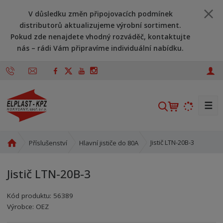
V důsledku změn připojovacích podmínek
distributorů aktualizujeme výrobní sortiment.
Pokud zde nenajdete vhodný rozváděč, kontaktujte
nás – rádi Vám připravíme individuální nabídku.
☰
V
y
h
l
Ú
Jistič LTN-20B-3
Příslušenství
Hlavní jističe do 80A
v
e
o
d
Jistič LTN-20B-3
d
a
n
t
Kód produktu:
56389
í
Kód výrobce:
Kód dodavatele:
8590125417736
8590125417736
Výrobce:
OEZ
s
t