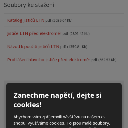
Soubory ke stažení
Katalog jističů LTN
pdf
(5039.64 Kb)
Jističe LTN před elektroměr
pdf
(2895.42 Kb)
Návod k použití jističů LTN
pdf
(1359.81 Kb)
Prohlášení hlavního jističe před elektroměr
pdf
(652.53 Kb)
VŠECHNY KATEGORIE
Zanechme napětí, dejte si
Elektroměrové rozvaděče
cookies!
Prázdné skříně
Abychom vám zpříjemnili návštěvu na našem e-
Rozpojovací jistící skříně
shopu, využíváme cookies. To jsou malé soubory,