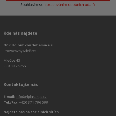
Souhlasím se
zpracováním osobních údajů
.
Kde nás najdete
DCK Holoubkov Bohemia a.s.
Provozovny Mlečice:
Mlečice 45
338 08 Zbiroh
Kontaktujte nás
E-mail:
info@elplast-kpz.cz
Tel./Fax:
+420 371 796 599
Najdete nás na sociálních sítích