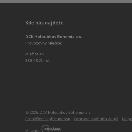
Kde nás najdete
DCK Holoubkov Bohemia a.s.
Provozovny Mlečice:
Mlečice 45
338 08 Zbiroh
© 2026, DCK Holoubkov Bohemia a.s.
Prohlášení o přístupnosti
|
Ochrana osobních údajů
|
Mapa
E
B
VYROBILA