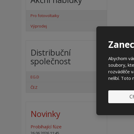
Pro fotovoltaiky
Výprodej
Zanec
Distribuční
Abychom vám
společnost
soubory, kte
rozváděče vá
EG.D
nelíbí. Toto
ČEZ
Ch
Novinky
Probíhající fúze
26.06.2026 11:45