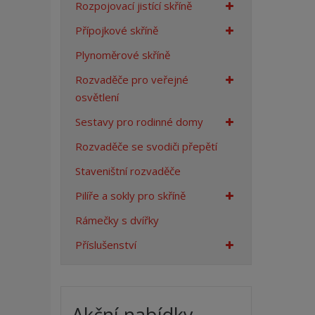
Rozpojovací jistící skříně
a
n
Přípojkové skříně
a
Plynoměrové skříně
Rozvaděče pro veřejné
osvětlení
Sestavy pro rodinné domy
Rozvaděče se svodiči přepětí
Staveništní rozvaděče
Pilíře a sokly pro skříně
Rámečky s dvířky
Příslušenství
Akční nabídky