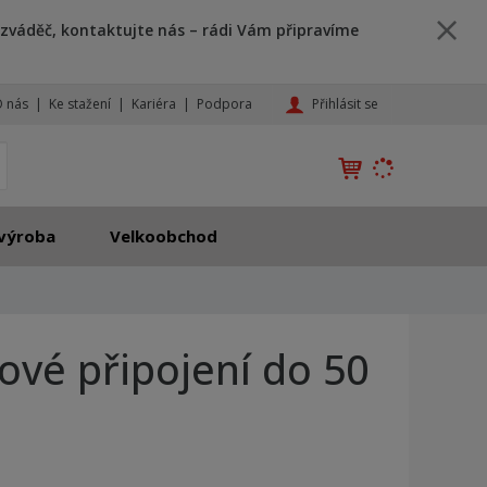
zváděč, kontaktujte nás – rádi Vám připravíme
Přihlásit se
 nás
Ke stažení
Kariéra
Podpora
K
yhledat
d
o
h
výroba
Velkoobchod
l
e
d
á
,
ové připojení do 50
t
e
n
n
a