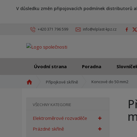
V důsledku změn připojovacích podmínek distributorů a
+420 371 796 599
info@elplast-kpz.cz
Úvodní strana
Poradna
Slovníče
Ú
Koncové do 50 mm2
Přípojkové skříně
v
o
P
d
VŠECHNY KATEGORIE
n
m
í
Elektroměrové rozvaděče
s
t
Prázdné skříně
r