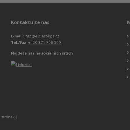
Kontaktujte nás
M
E-mail:
info@elplast-kpz.cz
Tel./Fax:
+420 371 796 599
Najdete nás na sociálních sítích
 stránek
|