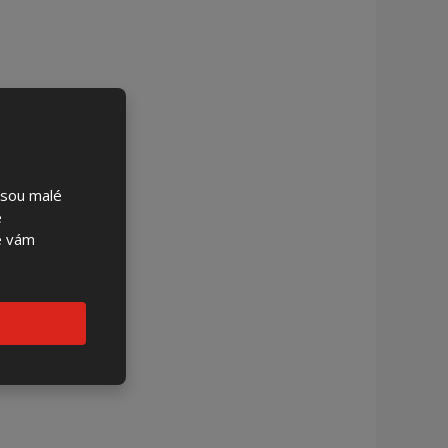
jsou malé
é
se vám