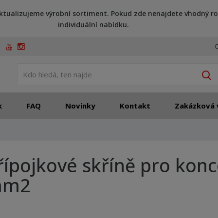
ktualizujeme výrobní sortiment. Pokud zde nenajdete vhodný ro
individuální nabídku.
O
V
k
FAQ
Novinky
Kontakt
Zakázková 
řípojkové skříně pro konc
m2