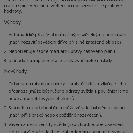
okolí a spíná veřejné osvětlení při dosažení určité prahové
hodnoty.
Výhody:
Automatické přizpůsobení reálným světelným podmínkám
(např. rozsvítí osvětlení dříve při silně zatažené obloze).
Nepotřebuje žádné manuální úpravy časového plánu.
Jednoduchá implementace a relativně nízké náklady.
Nevýhody:
Citlivost na místní podmínky – umístění čidla ovlivňuje jeho
přesnost (může být rušeno odrazy světla z pouličních lamp
nebo automobilových reflektorů).
Stárnutí a opotřebení čidla může vést k chybnému spínání
(např. příliš brzké nebo opožděné rozsvěcení).
Vlivem změn intenzity světla (např. krátkodobé osvětlení
reflektory) může dojít ke krátkodobému sepnutí či vypnutí.