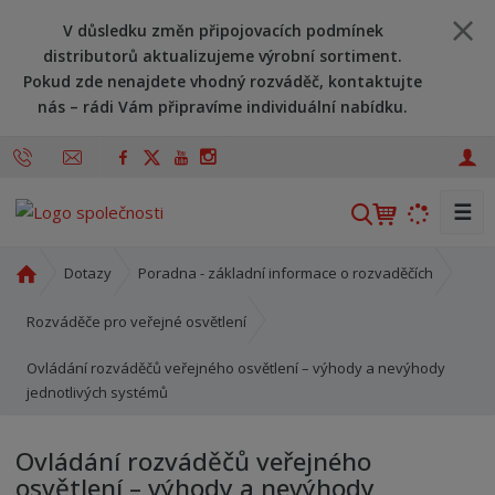
V důsledku změn připojovacích podmínek
distributorů aktualizujeme výrobní sortiment.
Pokud zde nenajdete vhodný rozváděč, kontaktujte
nás – rádi Vám připravíme individuální nabídku.
☰
V
y
h
Ú
Dotazy
Poradna - základní informace o rozvaděčích
l
v
o
e
Rozváděče pro veřejné osvětlení
d
d
Ovládání rozváděčů veřejného osvětlení – výhody a nevýhody
n
a
jednotlivých systémů
í
t
s
t
Ovládání rozváděčů veřejného
r
osvětlení – výhody a nevýhody
a