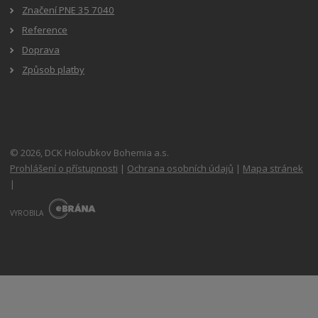
Značení PNE 35 7040
Reference
Doprava
Způsob platby
© 2026, DCK Holoubkov Bohemia a.s.
Prohlášení o přístupnosti
|
Ochrana osobních údajů
|
Mapa stránek
|
E
B
VYROBILA
R
Á
N
A
.
C
Z