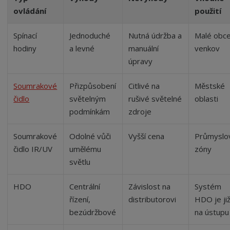
ovládání
použití
Spínací
Jednoduché
Nutná údržba a
Malé obce
hodiny
a levné
manuální
venkov
úpravy
Soumrakové
Přizpůsobení
Citlivé na
Městské
čidlo
světelným
rušivé světelné
oblasti
podmínkám
zdroje
Soumrakové
Odolné vůči
Vyšší cena
Průmyslo
čidlo IR/UV
umělému
zóny
světlu
HDO
Centrální
Závislost na
Systém
řízení,
distributorovi
HDO je ji
bezúdržbové
na ústupu