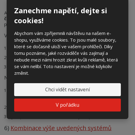
Zanechme napětí, dejte si
Astrohodiny spínají veřejné osvětlení podle
vypočítaných
časů východu a západu slunce
na základě geografické
cookies!
polohy.
Abychom vám zpříjemnili návštěvu na našem e-
Výhody:
shopu, využíváme cookies. To jsou malé soubory,
které se dočasně uloží ve vašem prohlížeči. Díky
Nepotřebují žádné externí čidlo ani signál HDO.
tomu poznáme, jaké rozváděče vás zajímají a
Přesné spínání na základě astronomických výpočtů.
nebude mezi námi hrozit zkrat kvůli reklamě, která
se vám nelíbí. Toto nastavení je možné kdykoliv
Automatické přizpůsobení zimnímu a letnímu času.
změnit.
Nevýhody:
Chci vidět nastavení
Nepřizpůsobují se aktuálním povětrnostním podmínkám
(např. při husté mlze se nerozsvítí dříve).
V pořádku
Složitější programování v porovnání se spínacími hodinami.
Vyšší pořizovací cena než u klasických spínacích hodin.
6)
Kombinace výše uvedených systémů