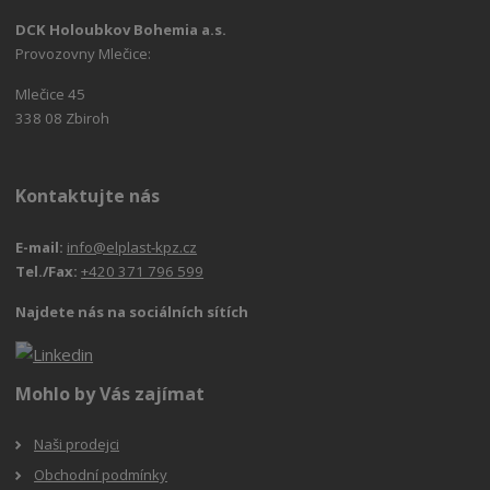
DCK Holoubkov Bohemia a.s.
Provozovny Mlečice:
Mlečice 45
338 08 Zbiroh
Kontaktujte nás
E-mail:
info@elplast-kpz.cz
Tel./Fax:
+420 371 796 599
Najdete nás na sociálních sítích
Mohlo by Vás zajímat
Naši prodejci
Obchodní podmínky