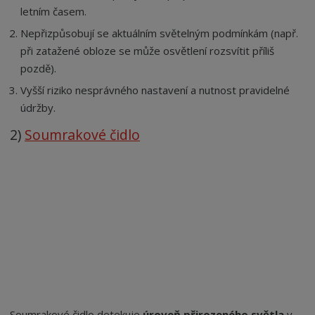
letním časem.
Nepřizpůsobují se aktuálním světelným podmínkám (např.
při zatažené obloze se může osvětlení rozsvítit příliš
pozdě).
Vyšší riziko nesprávného nastavení a nutnost pravidelné
údržby.
2)
Soumrakové čidlo
Soumrakové čidlo detekuje
úroveň přirozeného světla
v