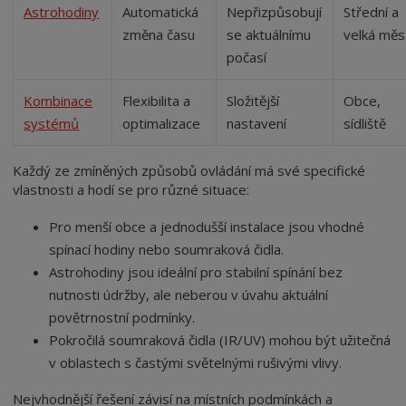
Astrohodiny
Automatická
Nepřizpůsobují
Střední a
změna času
se aktuálnímu
velká měs
počasí
Kombinace
Flexibilita a
Složitější
Obce,
systémů
optimalizace
nastavení
sídliště
Každý ze zmíněných způsobů ovládání má své specifické
vlastnosti a hodí se pro různé situace:
Pro menší obce a jednodušší instalace jsou vhodné
spínací hodiny nebo soumraková čidla.
Astrohodiny jsou ideální pro stabilní spínání bez
nutnosti údržby, ale neberou v úvahu aktuální
povětrnostní podmínky.
Pokročilá soumraková čidla (IR/UV) mohou být užitečná
v oblastech s častými světelnými rušivými vlivy.
Nejvhodnější řešení závisí na místních podmínkách a