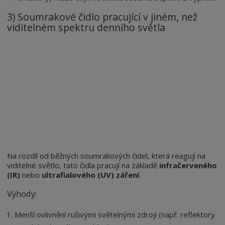
3) Soumrakové čidlo pracující v jiném, než
viditelném spektru denního světla
Na rozdíl od běžných soumrakových čidel, která reagují na
viditelné světlo, tato čidla pracují na základě
infračerveného
(IR)
nebo
ultrafialového (UV) záření
.
Výhody:
Menší ovlivnění rušivými světelnými zdroji (např. reflektory