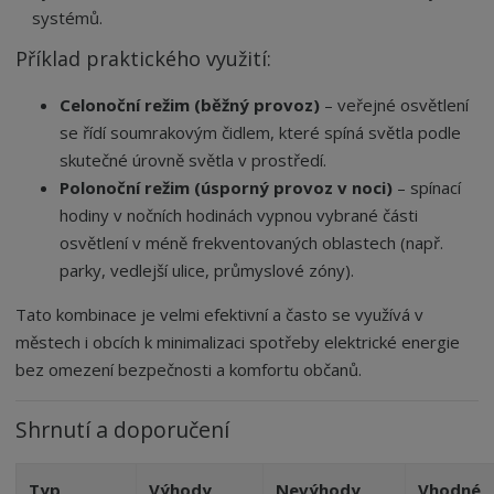
systémů.
Příklad praktického využití:
Celonoční režim (běžný provoz)
– veřejné osvětlení
se řídí soumrakovým čidlem, které spíná světla podle
skutečné úrovně světla v prostředí.
Polonoční režim (úsporný provoz v noci)
– spínací
hodiny v nočních hodinách vypnou vybrané části
osvětlení v méně frekventovaných oblastech (např.
parky, vedlejší ulice, průmyslové zóny).
Tato kombinace je velmi efektivní a často se využívá v
městech i obcích k minimalizaci spotřeby elektrické energie
bez omezení bezpečnosti a komfortu občanů.
Shrnutí a doporučení
Typ
Výhody
Nevýhody
Vhodné