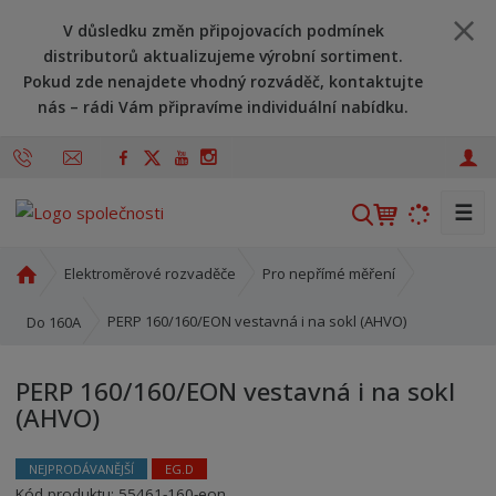
V důsledku změn připojovacích podmínek
distributorů aktualizujeme výrobní sortiment.
Pokud zde nenajdete vhodný rozváděč, kontaktujte
nás – rádi Vám připravíme individuální nabídku.
☰
V
y
h
Ú
Elektroměrové rozvaděče
Pro nepřímé měření
l
v
o
e
PERP 160/160/EON vestavná i na sokl (AHVO)
Do 160A
d
d
n
a
PERP 160/160/EON vestavná i na sokl
í
t
(AHVO)
s
t
r
NEJPRODÁVANĚJŠÍ
EG.D
a
Kód produktu:
55461-160-eon