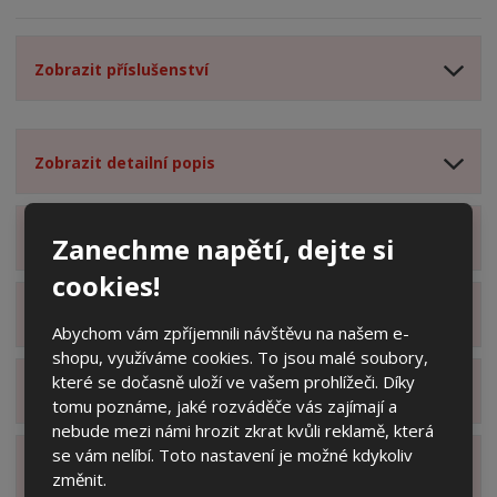
Zobrazit příslušenství
Zobrazit detailní popis
Zobrazit obsah balení
Zanechme napětí, dejte si
cookies!
Zobrazit specifikační body
Abychom vám zpříjemnili návštěvu na našem e-
shopu, využíváme cookies. To jsou malé soubory,
které se dočasně uloží ve vašem prohlížeči. Díky
Zobrazit technické parametry
tomu poznáme, jaké rozváděče vás zajímají a
nebude mezi námi hrozit zkrat kvůli reklamě, která
se vám nelíbí. Toto nastavení je možné kdykoliv
Zobrazit hodnocení produktu
změnit.