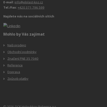
E-mail:
info@elplast-kpz.cz
Tel./Fax:
+420 371 796 599
Najdete nás na sociálních sítích
Mohlo by Vás zajímat
Naši prodejci
Obchodní podmínky
Značení PNE 35 7040
Reference
Doprava
Způsob platby
© 2026, DCK Holoubkov Bohemia a.s.