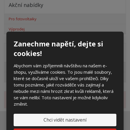
Akční nabídky
Pro fotovoltaiky
Výprodej
Zanechme napětí, dejte si
cookies!
Distribuční společnost
Abychom vám zpříjemnili návštěvu na našem e-
EG.D
shopu, využíváme cookies. To jsou malé soubory,
ČEZ
které se dočasně uloží ve vašem prohlížeči. Díky
tomu poznáme, jaké rozváděče vás zajímají a
nebude mezi námi hrozit zkrat kvůli reklamě, která
se vám nelíbí. Toto nastavení je možné kdykoliv
Novinky
změnit.
Chci vidět nastavení
Ať vám nic neunikne