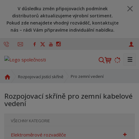
V důsledku změn připojovacích podmínek
distributorů aktualizujeme výrobní sortiment.
Pokud zde nenajdete vhodný rozváděč, kontaktujte
nás – rádi Vám připravíme individuální nabídku.
☰
V
y
h
Ú
Pro zemní vedení
Rozpojovací jistící skříně
l
v
o
e
Rozpojovací skříně pro zemní kabelové
d
d
vedení
n
a
í
t
s
VŠECHNY KATEGORIE
t
r
Elektroměrové rozvaděče
a