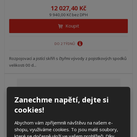
12 027,40 Kč
9 940,00 Kč bez DPH
Koupit
DO 2 TÝDNŮ
Rozpojovací a jistící skříň s čtyřmi vývody z pojistkových spodků
velikosti 00 d...
Zanechme napětí, dejte si
cookies!
Abychom vám zpříjemnili návštěvu na našem e-
shopu, využíváme cookies. To jsou malé soubory,
které se dočasně uloží ve vašem prohlížeči. Díky