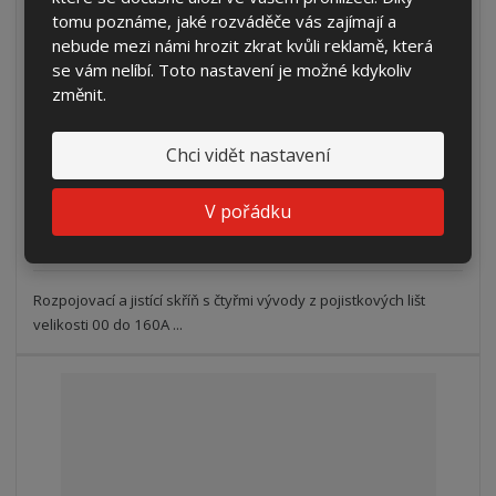
tomu poznáme, jaké rozváděče vás zajímají a
nebude mezi námi hrozit zkrat kvůli reklamě, která
SRML 12x160 V vestavná i na sokl (AHVO)
se vám nelíbí. Toto nastavení je možné kdykoliv
změnit.
12 585,21 Kč
10 401,00 Kč bez DPH
Chci vidět nastavení
Koupit
V pořádku
DO 2 TÝDNŮ
Rozpojovací a jistící skříň s čtyřmi vývody z pojistkových lišt
velikosti 00 do 160A ...