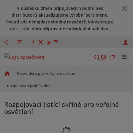
V důsledku změn připojovacích podmínek
distributorů aktualizujeme výrobní sortiment.
Pokud zde nenajdete vhodný rozváděč, kontaktujte
nás – rádi Vám připravíme individuální nabídku.
☰
V
y
h
Ú
Rozvaděče pro veřejné osvětlení
l
v
o
Rozpojovací jistící skříně
e
d
d
n
a
Rozpojovací jistící skříně pro veřejné
í
t
osvětlení
s
t
r
a