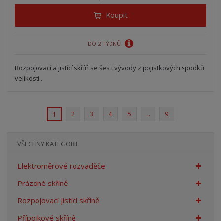
Koupit
DO 2 TÝDNŮ
Rozpojovací a jistící skříň se šesti vývody z pojistkových spodků
velikosti...
2
3
4
5
...
9
1
VŠECHNY KATEGORIE
Elektroměrové rozvaděče
Prázdné skříně
Rozpojovací jistící skříně
Přípojkové skříně