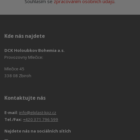
Souhlasím se
zpracováním osobních údajů
.
Kde nás najdete
DCK Holoubkov Bohemia a.s.
Provozovny Mlečice:
Mlečice 45
338 08 Zbiroh
Kontaktujte nás
E-mail:
info@elplast-kpz.cz
Tel./Fax:
+420 371 796 599
Najdete nás na sociálních sítích