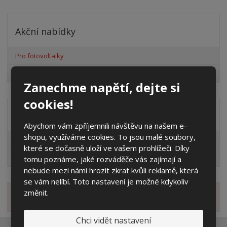
Akční nabídky
Pro fotovoltaiky
Výprodej
Zanechme napětí, dejte si
cookies!
Distribuční společnost
Abychom vám zpříjemnili návštěvu na našem e-
shopu, využíváme cookies. To jsou malé soubory,
EG.D
které se dočasně uloží ve vašem prohlížeči. Díky
ČEZ
tomu poznáme, jaké rozváděče vás zajímají a
nebude mezi námi hrozit zkrat kvůli reklamě, která
se vám nelíbí. Toto nastavení je možné kdykoliv
změnit.
Novinky
Chci vidět nastavení