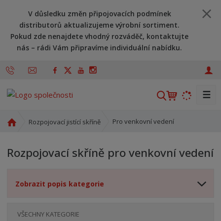
V důsledku změn připojovacích podmínek
distributorů aktualizujeme výrobní sortiment.
Pokud zde nenajdete vhodný rozváděč, kontaktujte
nás – rádi Vám připravíme individuální nabídku.
☰
V
y
h
Ú
Pro venkovní vedení
Rozpojovací jistící skříně
l
v
o
e
Rozpojovací skříně pro venkovní vedení
d
d
n
a
í
t
Zobrazit popis kategorie
s
t
r
VŠECHNY KATEGORIE
a