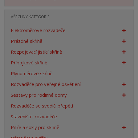
n
a
VŠECHNY KATEGORIE
Elektroměrové rozvaděče
Prázdné skříně
Rozpojovací jistící skříně
Přípojkové skříně
Plynoměrové skříně
Rozvaděče pro veřejné osvětlení
Sestavy pro rodinné domy
Rozvaděče se svodiči přepětí
Staveništní rozvaděče
Pilíře a sokly pro skříně