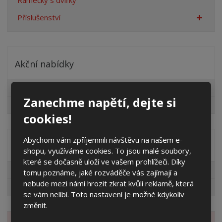
Rámečky s dvířky
Příslušenství
Akční nabídky
Pro fotovoltaiky
Zanechme napětí, dejte si
Výprodej
cookies!
Abychom vám zpříjemnili návštěvu na našem e-
Distribuční společnost
shopu, využíváme cookies. To jsou malé soubory,
které se dočasně uloží ve vašem prohlížeči. Díky
EG.D
tomu poznáme, jaké rozváděče vás zajímají a
nebude mezi námi hrozit zkrat kvůli reklamě, která
ČEZ
se vám nelíbí. Toto nastavení je možné kdykoliv
změnit.