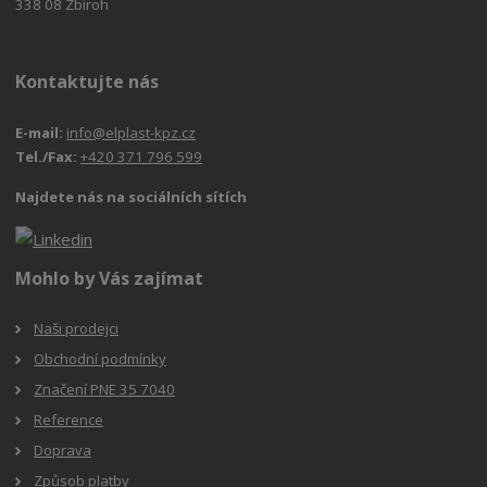
338 08 Zbiroh
Kontaktujte nás
E-mail:
info@elplast-kpz.cz
Tel./Fax:
+420 371 796 599
Najdete nás na sociálních sítích
Mohlo by Vás zajímat
Naši prodejci
Obchodní podmínky
Značení PNE 35 7040
Reference
Doprava
Způsob platby