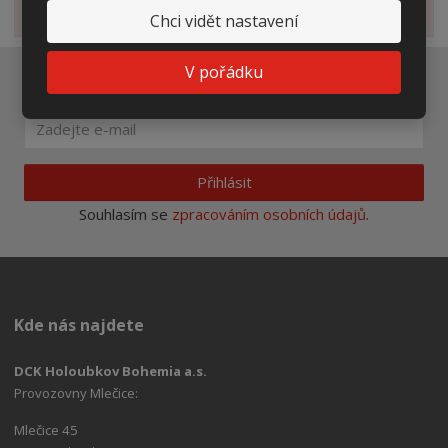
Novinky
Chci vidět nastavení
V pořádku
Ať vám nic neunikne
Přihlásit
Souhlasím se
zpracováním osobních údajů
.
Kde nás najdete
DCK Holoubkov Bohemia a.s.
Provozovny Mlečice:
Mlečice 45