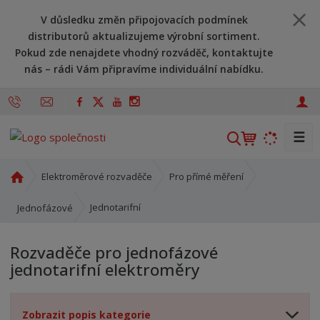
V důsledku změn připojovacích podmínek
distributorů aktualizujeme výrobní sortiment.
Pokud zde nenajdete vhodný rozváděč, kontaktujte
nás – rádi Vám připravíme individuální nabídku.
☰
V
y
h
Ú
Elektroměrové rozvaděče
Pro přímé měření
l
v
o
e
Jednotarifní
Jednofázové
d
d
n
a
Rozvaděče pro jednofázové
í
t
jednotarifní elektroměry
s
t
r
Zobrazit popis kategorie
a