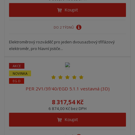
Koupit
DO 2 TÝDNŮ
Elektroměrový rozváděč pro jeden dvousazbový třífázový
elektroměr, pro hlavní jističe...
AKCE
NOVINKA
EG.D
PER 2V1/3f/40/EGD 5.1.1 vestavná (3D)
8 317,54 Kč
6 874,00 Kč bez DPH
Koupit