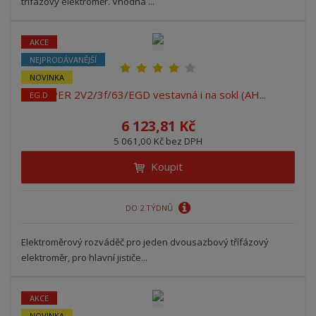
třífázový elektroměr. Vhodná ...
AKCE
NEJPRODÁVANĚJŠÍ
NOVINKA
PER 2V2/3f/63/EGD vestavná i na sokl (AH...
EG.D
6 123,81 Kč
5 061,00 Kč bez DPH
Koupit
DO 2 TÝDNŮ
Elektroměrový rozváděč pro jeden dvousazbový třífázový
elektroměr, pro hlavní jističe...
AKCE
NOVINKA