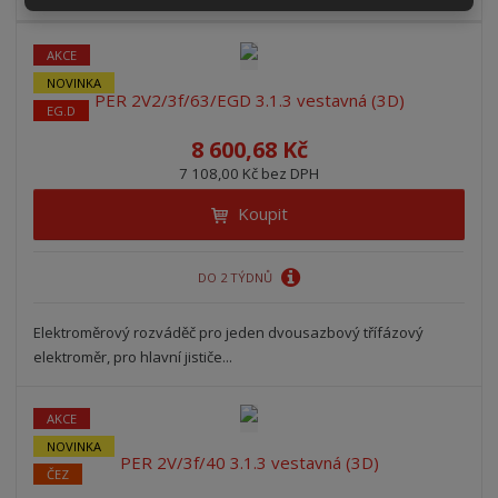
AKCE
NOVINKA
PER 2V2/3f/63/EGD 3.1.3 vestavná (3D)
EG.D
8 600,68 Kč
7 108,00 Kč bez DPH
Koupit
DO 2 TÝDNŮ
Elektroměrový rozváděč pro jeden dvousazbový třífázový
elektroměr, pro hlavní jističe...
AKCE
NOVINKA
PER 2V/3f/40 3.1.3 vestavná (3D)
ČEZ