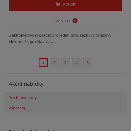
Koupit
2 AŽ 3 DNY
Elektroměrový rozváděč pro jeden dvousazbový třífázový
elektroměr, pro hlavní ji...
2
3
4
5
1
Akční nabídky
Pro fotovoltaiky
Výprodej