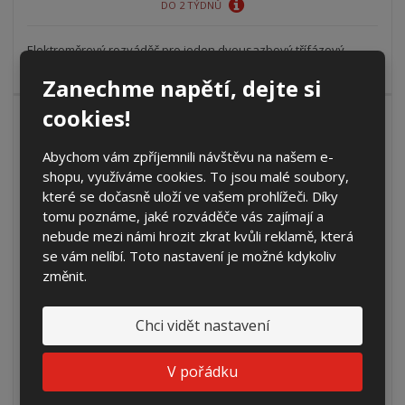
DO 2 TÝDNŮ
Elektroměrový rozváděč pro jeden dvousazbový třífázový
elektroměr, pro hlavní jističe...
Zanechme napětí, dejte si
cookies!
AKCE
NOVINKA
Abychom vám zpříjemnili návštěvu na našem e-
EG.D
shopu, využíváme cookies. To jsou malé soubory,
PER 2V1/3f/63/EGD 5.1.1 vestavná (3D)
které se dočasně uloží ve vašem prohlížeči. Díky
tomu poznáme, jaké rozváděče vás zajímají a
8 597,05 Kč
nebude mezi námi hrozit zkrat kvůli reklamě, která
7 105,00 Kč bez DPH
se vám nelíbí. Toto nastavení je možné kdykoliv
změnit.
Koupit
Chci vidět nastavení
DO 2 TÝDNŮ
V pořádku
Elektroměrový rozváděč pro jeden dvousazbový třífázový
elektroměr, pro hlavní jističe...