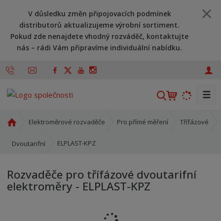
V důsledku změn připojovacích podmínek
distributorů aktualizujeme výrobní sortiment.
Pokud zde nenajdete vhodný rozváděč, kontaktujte
nás – rádi Vám připravíme individuální nabídku.
☰
V
y
h
Ú
Elektroměrové rozvaděče
Pro přímé měření
Třífázové
l
v
o
e
ELPLAST-KPZ
Dvoutarifní
d
d
n
a
Rozvaděče pro třífázové dvoutarifní
í
t
elektroměry - ELPLAST-KPZ
s
t
r
a