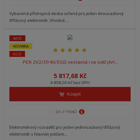
s
s
Vybavená přístrojová deska určená pro jeden dvousazbový
třífázový elektroměr. Vhodná ...
AKCE
NOVINKA
EG.D
PER 2V2/3f/40/EGD vestavná i na sokl (AH...
5 817,68 Kč
4 808,00 Kč bez DPH
Koupit
DO 2 TÝDNŮ
Elektroměrový rozvaděč pro jeden jednosazbový třífázový
elektroměr s hlavním jističem...