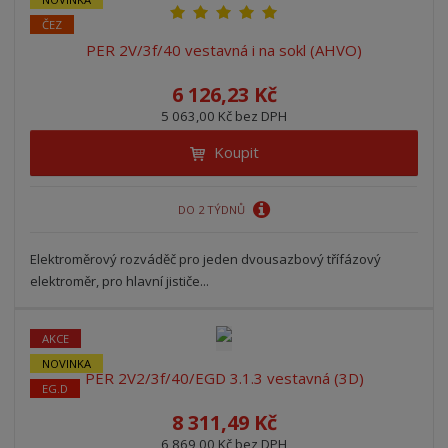
ČEZ
PER 2V/3f/40 vestavná i na sokl (AHVO)
6 126,23 Kč
5 063,00 Kč bez DPH
Koupit
DO 2 TÝDNŮ
Elektroměrový rozváděč pro jeden dvousazbový třífázový
elektroměr, pro hlavní jističe...
AKCE
NOVINKA
PER 2V2/3f/40/EGD 3.1.3 vestavná (3D)
EG.D
8 311,49 Kč
6 869,00 Kč bez DPH