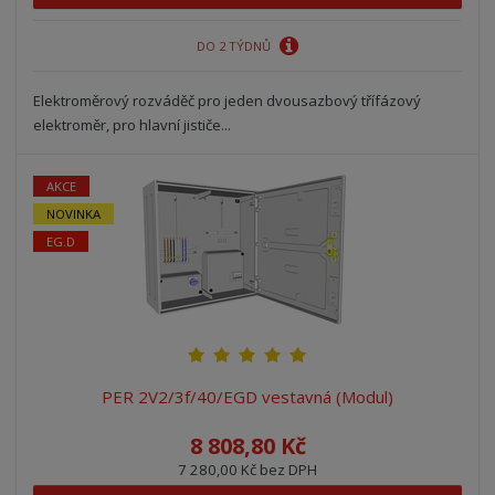
DO 2 TÝDNŮ
Elektroměrový rozváděč pro jeden dvousazbový třífázový
elektroměr, pro hlavní jističe...
AKCE
NOVINKA
EG.D
PER 2V2/3f/40/EGD vestavná (Modul)
8 808,80 Kč
7 280,00 Kč bez DPH