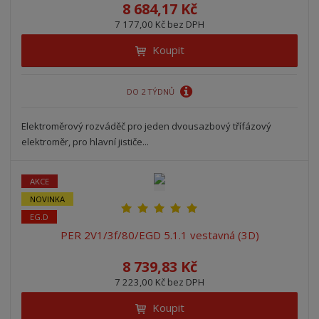
8 684,17 Kč
7 177,00 Kč bez DPH
Koupit
DO 2 TÝDNŮ
Elektroměrový rozváděč pro jeden dvousazbový třífázový
elektroměr, pro hlavní jističe...
AKCE
NOVINKA
EG.D
PER 2V1/3f/80/EGD 5.1.1 vestavná (3D)
8 739,83 Kč
7 223,00 Kč bez DPH
Koupit