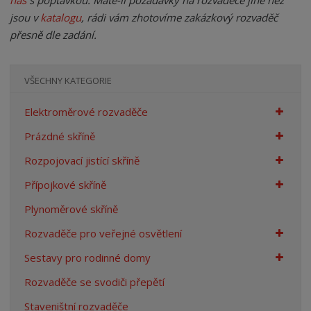
nás
s poptávkou. Máte-li požadavky na rozvaděče jiné než
n
jsou v
katalogu
, rádi vám zhotovíme zakázkový rozvaděč
a
přesně dle zadání.
VŠECHNY KATEGORIE
Elektroměrové rozvaděče
Prázdné skříně
Rozpojovací jistící skříně
Přípojkové skříně
Plynoměrové skříně
Rozvaděče pro veřejné osvětlení
Sestavy pro rodinné domy
Rozvaděče se svodiči přepětí
Staveništní rozvaděče