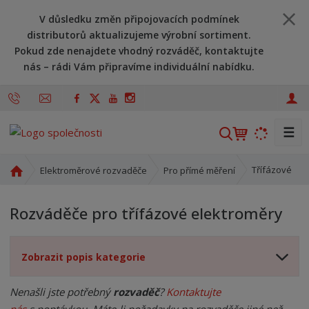
V důsledku změn připojovacích podmínek
distributorů aktualizujeme výrobní sortiment.
Pokud zde nenajdete vhodný rozváděč, kontaktujte
nás – rádi Vám připravíme individuální nabídku.
☰
V
y
h
Ú
Třífázové
Elektroměrové rozvaděče
Pro přímé měření
l
v
o
e
Rozváděče pro třífázové elektroměry
d
d
n
a
í
t
Zobrazit popis kategorie
s
t
r
Nenašli jste potřebný
rozvaděč
?
Kontaktujte
a