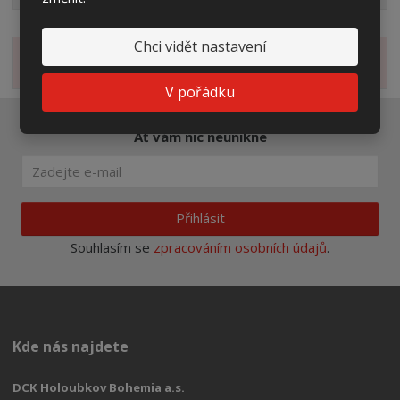
Chci vidět nastavení
Novinky
V pořádku
Ať vám nic neunikne
Přihlásit
Souhlasím se
zpracováním osobních údajů
.
Kde nás najdete
DCK Holoubkov Bohemia a.s.