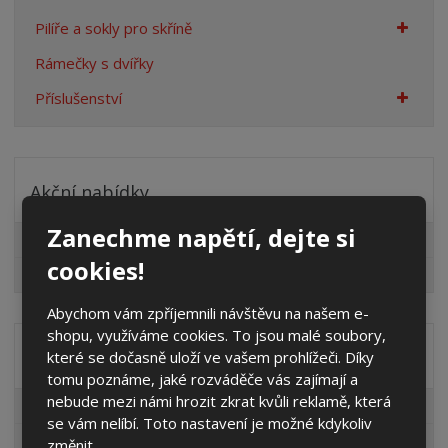
Pilíře a sokly pro skříně
Rámečky s dvířky
Příslušenství
Akční nabídky
Zanechme napětí, dejte si
Pro fotovoltaiky
cookies!
Výprodej
Abychom vám zpříjemnili návštěvu na našem e-
shopu, využíváme cookies. To jsou malé soubory,
Distribuční společnost
které se dočasně uloží ve vašem prohlížeči. Díky
tomu poznáme, jaké rozváděče vás zajímají a
nebude mezi námi hrozit zkrat kvůli reklamě, která
EG.D
se vám nelíbí. Toto nastavení je možné kdykoliv
ČEZ
změnit.