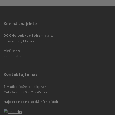
Kde nás najdete
DCK Holoubkov Bohemia a.s.
Provozovny Mlečice:
Mlečice 45
338 08 Zbiroh
Kontaktujte nás
E-mail:
info@elplast-kpz.cz
Tel./Fax:
+420 371 796 599
Najdete nás na sociálních sítích