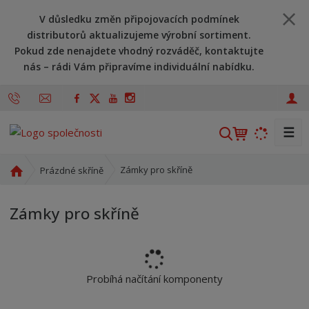
V důsledku změn připojovacích podmínek
distributorů aktualizujeme výrobní sortiment.
Pokud zde nenajdete vhodný rozváděč, kontaktujte
nás – rádi Vám připravíme individuální nabídku.
☰
V
y
h
Ú
Zámky pro skříně
Prázdné skříně
l
v
o
e
Zámky pro skříně
d
d
n
a
í
t
s
t
Probíhá načítání komponenty
r
a