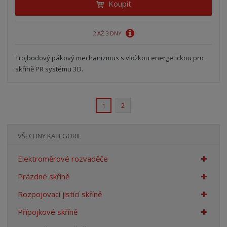
Koupit
2 AŽ 3 DNY
Trojbodový pákový mechanizmus s vložkou energetickou pro
skříně PR systému 3D.
2
1
VŠECHNY KATEGORIE
Elektroměrové rozvaděče
Prázdné skříně
Rozpojovací jistící skříně
Přípojkové skříně