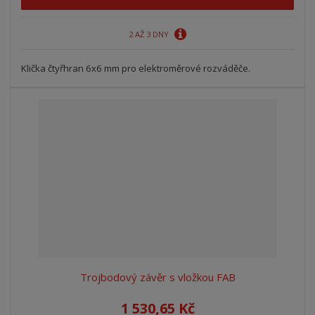
2 AŽ 3 DNY
Klička čtyřhran 6x6 mm pro elektroměrové rozváděče.
Trojbodový závěr s vložkou FAB
1 530,65 Kč