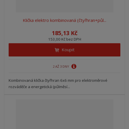
Klička elektro kombinovaná (čtyřhran+půl...
185,13 Kč
153,00 Kč bez DPH
Koupit
2 AŽ 3 DNY
Kombinovaná klička čtyřhran 6x6 mm pro elektroměrové
rozváděče a energetická (půlměsí...