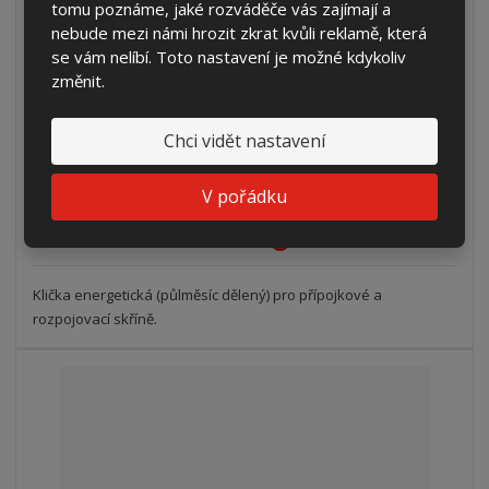
tomu poznáme, jaké rozváděče vás zajímají a
nebude mezi námi hrozit zkrat kvůli reklamě, která
se vám nelíbí. Toto nastavení je možné kdykoliv
Klička elektro - energetický klíč (půlmě...
změnit.
142,78 Kč
Chci vidět nastavení
118,00 Kč bez DPH
Koupit
V pořádku
2 AŽ 3 DNY
Klička energetická (půlměsíc dělený) pro přípojkové a
rozpojovací skříně.