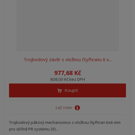
Trojbodový závěr s vložkou čtyřhranu 6 x...
977,68 Kč
808,00 Kč bez DPH
Koupit
2 AŽ 3 DNY
Trojbodový pákový mechanizmus s vložkou čtyřhran 6x6 mm
pro skříně PR systému 3D...