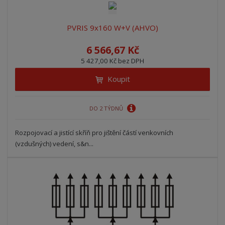
PVRIS 9x160 W+V (AHVO)
6 566,67 Kč
5 427,00 Kč bez DPH
Koupit
DO 2 TÝDNŮ
Rozpojovací a jistící skříň pro jištění částí venkovních
(vzdušných) vedení, s&n...