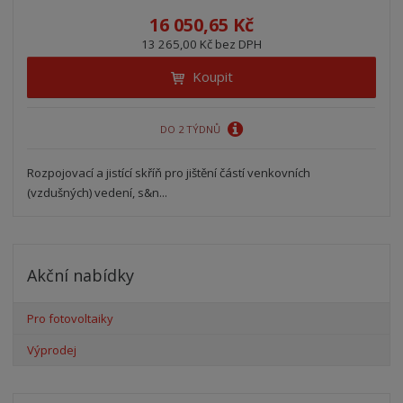
16 050,65 Kč
13 265,00 Kč bez DPH
Koupit
DO 2 TÝDNŮ
Rozpojovací a jistící skříň pro jištění částí venkovních
(vzdušných) vedení, s&n...
Akční nabídky
Pro fotovoltaiky
Výprodej