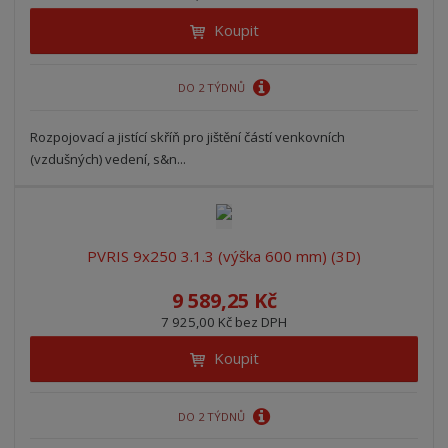
Koupit
DO 2 TÝDNŮ
Rozpojovací a jistící skříň pro jištění částí venkovních
(vzdušných) vedení, s&n...
PVRIS 9x250 3.1.3 (výška 600 mm) (3D)
9 589,25 Kč
7 925,00 Kč bez DPH
Koupit
DO 2 TÝDNŮ