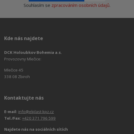
Souhlasím se
zpracováním osobních údajů
.
Kde nás najdete
DCK Holoubkov Bohemia a.s.
Provozovny Mlečice:
Mlečice 45
338 08 Zbiroh
Kontaktujte nás
E-mail:
info@elplast-kpz.cz
Tel./Fax:
+420 371 796 599
Najdete nás na sociálních sítích