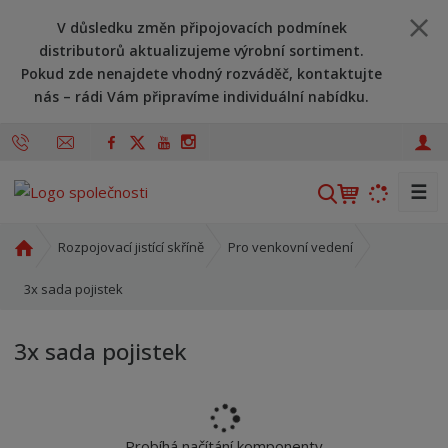
V důsledku změn připojovacích podmínek
distributorů aktualizujeme výrobní sortiment.
Pokud zde nenajdete vhodný rozváděč, kontaktujte
nás – rádi Vám připravíme individuální nabídku.
☰
V
y
h
Ú
Rozpojovací jistící skříně
Pro venkovní vedení
l
v
o
3x sada pojistek
e
d
d
n
a
3x sada pojistek
í
t
s
t
r
a
Probíhá načítání komponenty