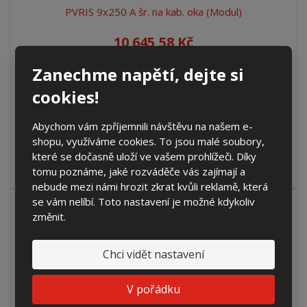
PVRIS 9x250 A šr. na kab. oka (Modul)
10 645,58 Kč
8 798,00 Kč bez DPH
Zanechme napětí, dejte si
Koupit
cookies!
DO 2 TÝDNŮ
Abychom vám zpříjemnili návštěvu na našem e-
shopu, využíváme cookies. To jsou malé soubory,
Rozpojovací a jistící skříň pro jištění částí venkovních
které se dočasně uloží ve vašem prohlížeči. Díky
(vzdušných) vedení, s&n...
tomu poznáme, jaké rozváděče vás zajímají a
nebude mezi námi hrozit zkrat kvůli reklamě, která
se vám nelíbí. Toto nastavení je možné kdykoliv
změnit.
PVRIS 9x250 3.1.3 W (výška 600 mm) (3D)
Chci vidět nastavení
10 890,00 Kč
9 000,00 Kč bez DPH
V pořádku
Koupit