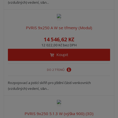
(vzdušných) vedení, s&n...
PVRIS 9x250 A W se třmeny (Modul)
14 546,62 Kč
12 022,00 Kč bez DPH
Koupit
DO 2 TÝDNŮ
Rozpojovací a jistící skříň pro jištění částí venkovních
(vzdušných) vedení, s&n...
PVRIS 9x250 5.1.3 W (výška 900) (3D)