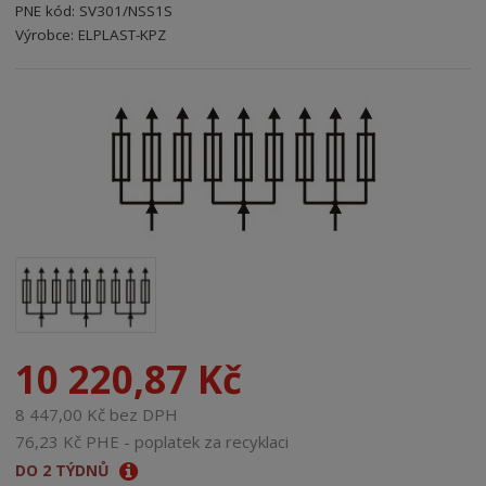
PNE kód:
SV301/NSS1S
r
Kód výrobce:
Kód dodavatele:
8595208614583
8595208614583
Výrobce:
ELPLAST-KPZ
a
n
a
10 220,87 Kč
8 447,00 Kč bez DPH
76,23 Kč PHE - poplatek za recyklaci
DO 2 TÝDNŮ