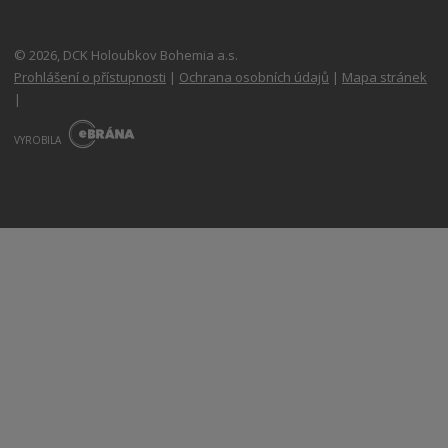
© 2026, DCK Holoubkov Bohemia a.s.
Prohlášení o přístupnosti
|
Ochrana osobních údajů
|
Mapa stránek
|
E
B
VYROBILA
R
Á
N
A
.
C
Z