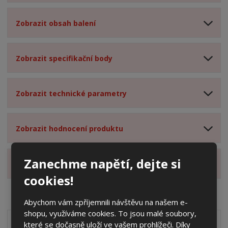
Zobrazit obsah balení
Zobrazit specifikační body
Zobrazit technické parametry
Zobrazit hodnocení produktu
Zanechme napětí, dejte si
Zobrazit alternativní produkty
cookies!
Abychom vám zpříjemnili návštěvu na našem e-
shopu, využíváme cookies. To jsou malé soubory,
které se dočasně uloží ve vašem prohlížeči. Díky
Akční nabídky