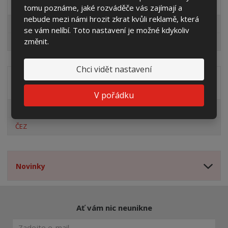
tomu poznáme, jaké rozváděče vás zajímají a
nebude mezi námi hrozit zkrat kvůli reklamě, která
Pro fotovoltaiky
se vám nelíbí. Toto nastavení je možné kdykoliv
změnit.
Výprodej
Chci vidět nastavení
Distribuční společnost
V pořádku
EG.D
ČEZ
Novinky
Ať vám nic neunikne