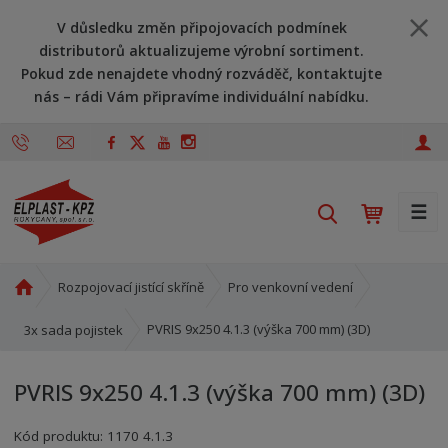
V důsledku změn připojovacích podmínek
distributorů aktualizujeme výrobní sortiment.
Pokud zde nenajdete vhodný rozváděč, kontaktujte
nás – rádi Vám připravíme individuální nabídku.
☰
V
y
h
l
Ú
Rozpojovací jistící skříně
Pro venkovní vedení
v
e
o
PVRIS 9x250 4.1.3 (výška 700 mm) (3D)
3x sada pojistek
d
d
a
n
t
PVRIS 9x250 4.1.3 (výška 700 mm) (3D)
í
s
Kód produktu:
1170 4.1.3
t