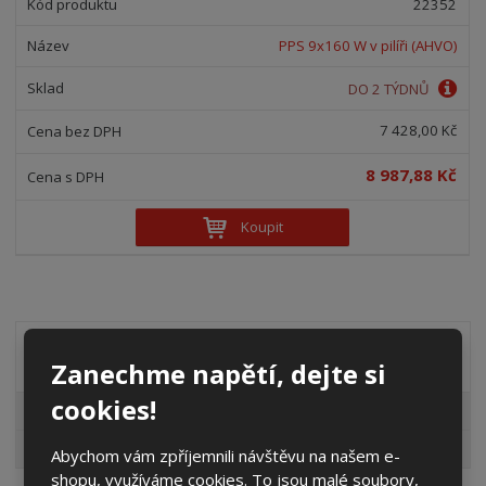
22352
PPS 9x160 W v pilíři (AHVO)
DO 2 TÝDNŮ
7 428,00 Kč
8 987,88 Kč
Koupit
Akční nabídky
Zanechme napětí, dejte si
cookies!
Pro fotovoltaiky
Výprodej
Abychom vám zpříjemnili návštěvu na našem e-
shopu, využíváme cookies. To jsou malé soubory,