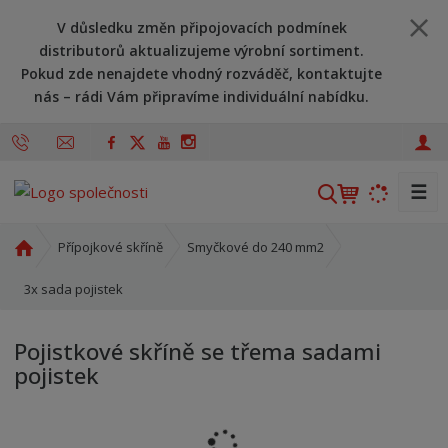
V důsledku změn připojovacích podmínek
distributorů aktualizujeme výrobní sortiment.
Pokud zde nenajdete vhodný rozváděč, kontaktujte
nás – rádi Vám připravíme individuální nabídku.
☰
V
y
h
Ú
Přípojkové skříně
Smyčkové do 240 mm2
l
v
o
3x sada pojistek
e
d
d
n
a
Pojistkové skříně se třema sadami
í
t
pojistek
s
t
r
a