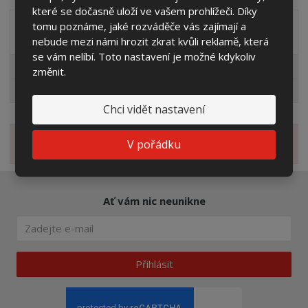
které se dočasně uloží ve vašem prohlížeči. Díky
tomu poznáme, jaké rozváděče vás zajímají a
Distribuční společnost
nebude mezi námi hrozit zkrat kvůli reklamě, která
se vám nelíbí. Toto nastavení je možné kdykoliv
EG.D
změnit.
ČEZ
Chci vidět nastavení
V pořádku
Novinky
Ať vám nic neunikne
Přihlásit