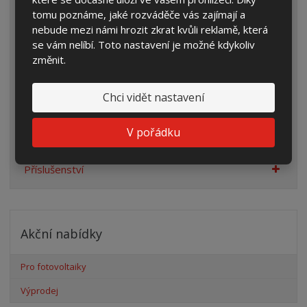
Plynoměrové skříně
tomu poznáme, jaké rozváděče vás zajímají a
Rozvaděče pro veřejné osvětlení
nebude mezi námi hrozit zkrat kvůli reklamě, která
se vám nelíbí. Toto nastavení je možné kdykoliv
Sestavy pro rodinné domy
změnit.
Rozvaděče se svodiči přepětí
Chci vidět nastavení
Staveništní rozvaděče
Pilíře a sokly pro skříně
V pořádku
Rámečky s dvířky
Příslušenství
Akční nabídky
Pro fotovoltaiky
Výprodej