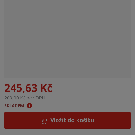
n
a
245,63 Kč
203,00 Kč bez DPH
SKLADEM
Vložit do košíku