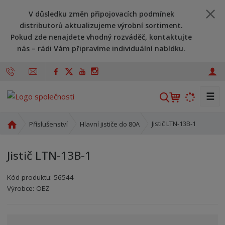
V důsledku změn připojovacích podmínek
distributorů aktualizujeme výrobní sortiment.
Pokud zde nenajdete vhodný rozváděč, kontaktujte
nás – rádi Vám připravíme individuální nabídku.
☰
V
y
h
Ú
Jistič LTN-13B-1
Příslušenství
Hlavní jističe do 80A
l
v
o
e
Jistič LTN-13B-1
d
d
n
a
Kód produktu:
56544
í
t
Kód výrobce:
Kód dodavatele:
8590125416395
8590125416395
Výrobce:
OEZ
s
t
r
a