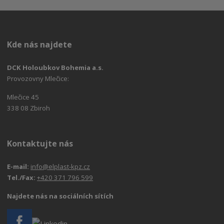
Kde nás najdete
DCK Holoubkov Bohemia a.s.
Provozovny Mlečice:
Mlečice 45
338 08 Zbiroh
Kontaktujte nás
E-mail:
info@elplast-kpz.cz
Tel./Fax:
+420 371 796 599
Najdete nás na sociálních sítích