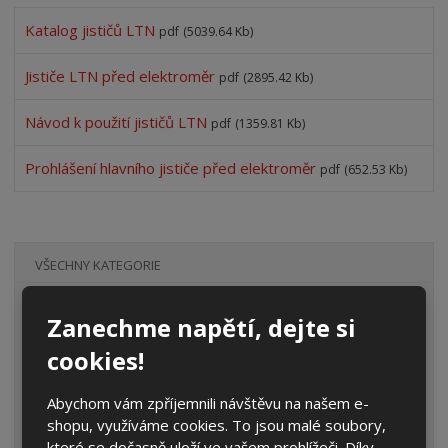
Katalog jističů LTN
pdf
(5039.64 Kb)
Jističe LTN před elektroměr
pdf
(2895.42 Kb)
Návod k použití jističů LTN
pdf
(1359.81 Kb)
Prohlášení hlavního jističe před elektroměr
pdf
(652.53 Kb)
VŠECHNY KATEGORIE
Elektroměrové rozvaděče
Zanechme napětí, dejte si
Prázdné skříně
cookies!
Rozpojovací jistící skříně
Abychom vám zpříjemnili návštěvu na našem e-
Přípojkové skříně
shopu, využíváme cookies. To jsou malé soubory,
které se dočasně uloží ve vašem prohlížeči. Díky