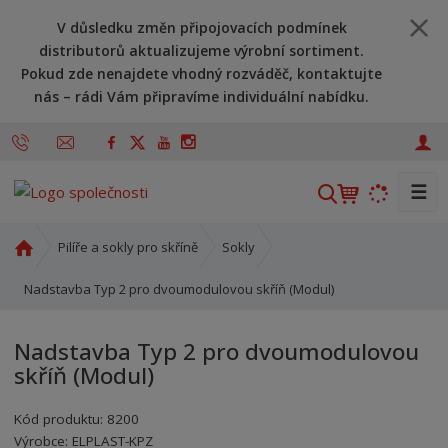
V důsledku změn připojovacích podmínek
distributorů aktualizujeme výrobní sortiment.
Pokud zde nenajdete vhodný rozváděč, kontaktujte
nás – rádi Vám připravíme individuální nabídku.
☰
V
y
h
Ú
Pilíře a sokly pro skříně
Sokly
l
v
o
Nadstavba Typ 2 pro dvoumodulovou skříň (Modul)
e
d
d
n
a
Nadstavba Typ 2 pro dvoumodulovou
í
t
skříň (Modul)
s
t
Kód produktu:
8200
r
Kód výrobce:
Kód dodavatele:
8595208606250
8595208606250
Výrobce:
ELPLAST-KPZ
a