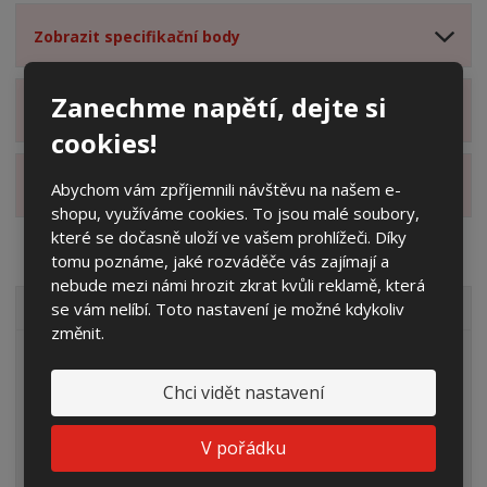
Zobrazit specifikační body
Zanechme napětí, dejte si
Zobrazit technické parametry
cookies!
Zobrazit hodnocení produktu
Abychom vám zpříjemnili návštěvu na našem e-
shopu, využíváme cookies. To jsou malé soubory,
které se dočasně uloží ve vašem prohlížeči. Díky
tomu poznáme, jaké rozváděče vás zajímají a
nebude mezi námi hrozit zkrat kvůli reklamě, která
se vám nelíbí. Toto nastavení je možné kdykoliv
VŠECHNY KATEGORIE
změnit.
Elektroměrové rozvaděče
Chci vidět nastavení
Prázdné skříně
Rozpojovací jistící skříně
V pořádku
Přípojkové skříně