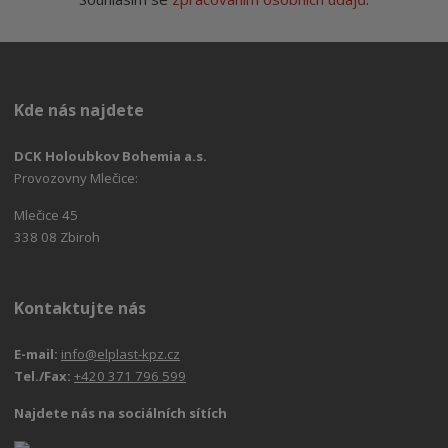
Kde nás najdete
DCK Holoubkov Bohemia a.s.
Provozovny Mlečice:
Mlečice 45
338 08 Zbiroh
Kontaktujte nás
E-mail:
info@elplast-kpz.cz
Tel./Fax:
+420 371 796 599
Najdete nás na sociálních sítích