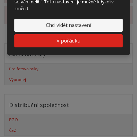
se vám nelíbí. Toto nastavení je možné kdykoliv
změnit.
Zobrazit hodnocení produktu
Chci vidět nastavení
V pořádku
Akční nabídky
Pro fotovoltaiky
Výprodej
Distribuční společnost
EG.D
ČEZ