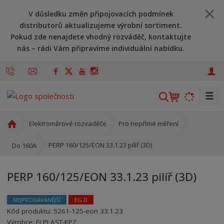
V důsledku změn připojovacích podmínek
distributorů aktualizujeme výrobní sortiment.
Pokud zde nenajdete vhodný rozváděč, kontaktujte
nás – rádi Vám připravíme individuální nabídku.
☰
V
y
h
Ú
Elektroměrové rozvaděče
Pro nepřímé měření
l
v
o
e
PERP 160/125/EON 33.1.23 pilíř (3D)
Do 160A
d
d
n
a
PERP 160/125/EON 33.1.23 pilíř (3D)
í
t
s
t
NEJPRODÁVANĚJŠÍ
EG.D
r
Kód produktu:
5261-125-eon 33.1.23
Kód výrobce:
Kód dodavatele:
8595208696572
8595208696572
a
Výrobce:
ELPLAST-KPZ