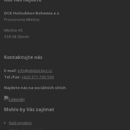
DCK Holoubkov Bohemia a.s.
Provozovny Mlečice:
Mlečice 45
338 08 Zbiroh
Kontaktujte nás
E-mail:
info@elplast-kpz.cz
Tel./Fax:
+420 371 796 599
Najdete nás na sociálních sítích
Mohlo by Vás zajímat
Naši prodejci