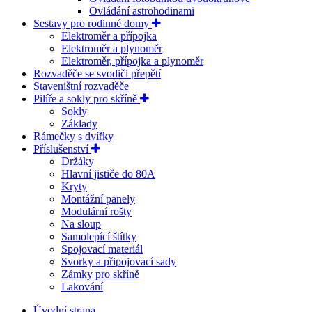
Ovládání astrohodinami
Sestavy pro rodinné domy
Elektroměr a přípojka
Elektroměr a plynoměr
Elektroměr, přípojka a plynoměr
Rozvaděče se svodiči přepětí
Staveništní rozvaděče
Pilíře a sokly pro skříně
Sokly
Základy
Rámečky s dvířky
Příslušenství
Držáky
Hlavní jističe do 80A
Kryty
Montážní panely
Modulární rošty
Na sloup
Samolepící štítky
Spojovací materiál
Svorky a připojovací sady
Zámky pro skříně
Lakování
Úvodní strana