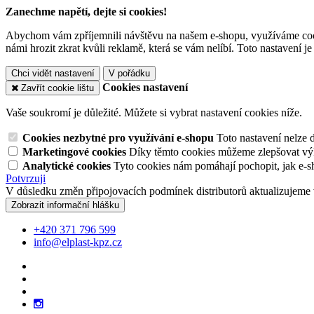
Zanechme napětí, dejte si cookies!
Abychom vám zpříjemnili návštěvu na našem e-shopu, využíváme cooki
námi hrozit zkrat kvůli reklamě, která se vám nelíbí. Toto nastavení 
Chci vidět nastavení
V pořádku
Cookies nastavení
Zavřít cookie lištu
Vaše soukromí je důležité. Můžete si vybrat nastavení cookies níže.
Cookies nezbytné pro využívání e-shopu
Toto nastavení nelze 
Marketingové cookies
Díky těmto cookies můžeme zlepšovat výko
Analytické cookies
Tyto cookies nám pomáhají pochopit, jak e-s
Potvrzuji
V důsledku změn připojovacích podmínek distributorů aktualizujeme 
Zobrazit informační hlášku
+420 371 796 599
info@elplast-kpz.cz