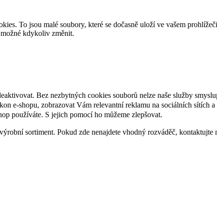
es. To jsou malé soubory, které se dočasně uloží ve vašem prohlížeč
je možné kdykoliv změnit.
deaktivovat. Bez nezbytných cookies souborů nelze naše služby smyslu
n e-shopu, zobrazovat Vám relevantní reklamu na sociálních sítích a 
hop používáte. S jejich pomocí ho můžeme zlepšovat.
výrobní sortiment. Pokud zde nenajdete vhodný rozváděč, kontaktujte 