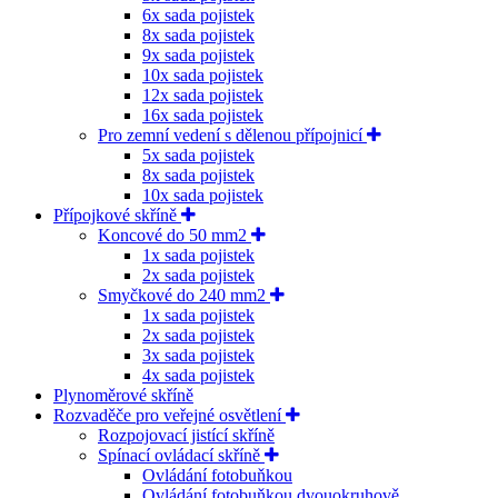
6x sada pojistek
8x sada pojistek
9x sada pojistek
10x sada pojistek
12x sada pojistek
16x sada pojistek
Pro zemní vedení s dělenou přípojnicí
5x sada pojistek
8x sada pojistek
10x sada pojistek
Přípojkové skříně
Koncové do 50 mm2
1x sada pojistek
2x sada pojistek
Smyčkové do 240 mm2
1x sada pojistek
2x sada pojistek
3x sada pojistek
4x sada pojistek
Plynoměrové skříně
Rozvaděče pro veřejné osvětlení
Rozpojovací jistící skříně
Spínací ovládací skříně
Ovládání fotobuňkou
Ovládání fotobuňkou dvouokruhově