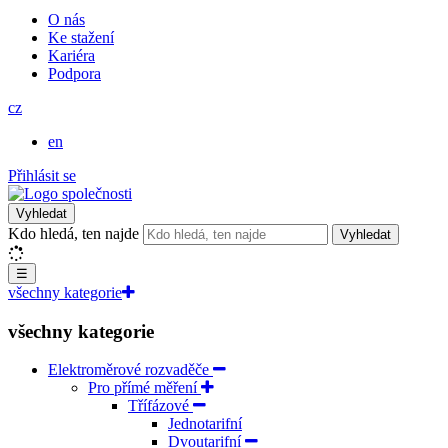
O nás
Ke stažení
Kariéra
Podpora
cz
en
Přihlásit se
Vyhledat
Kdo hledá, ten najde
Vyhledat
☰
všechny kategorie
všechny kategorie
Elektroměrové rozvaděče
Pro přímé měření
Třífázové
Jednotarifní
Dvoutarifní