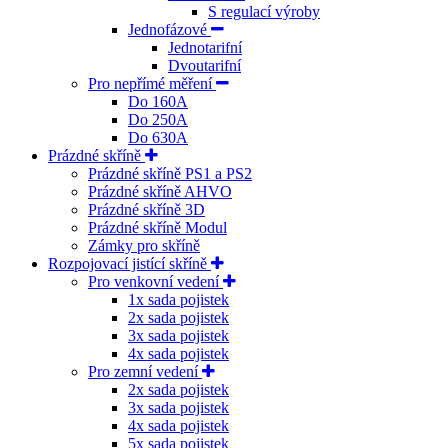
S regulací výroby
Jednofázové
Jednotarifní
Dvoutarifní
Pro nepřímé měření
Do 160A
Do 250A
Do 630A
Prázdné skříně
Prázdné skříně PS1 a PS2
Prázdné skříně AHVO
Prázdné skříně 3D
Prázdné skříně Modul
Zámky pro skříně
Rozpojovací jistící skříně
Pro venkovní vedení
1x sada pojistek
2x sada pojistek
3x sada pojistek
4x sada pojistek
Pro zemní vedení
2x sada pojistek
3x sada pojistek
4x sada pojistek
5x sada pojistek