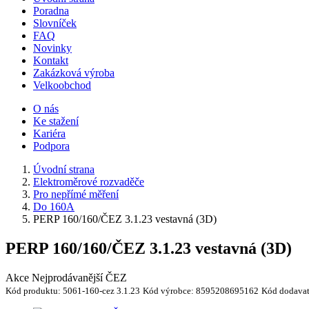
Poradna
Slovníček
FAQ
Novinky
Kontakt
Zakázková výroba
Velkoobchod
O nás
Ke stažení
Kariéra
Podpora
Úvodní strana
Elektroměrové rozvaděče
Pro nepřímé měření
Do 160A
PERP 160/160/ČEZ 3.1.23 vestavná (3D)
PERP 160/160/ČEZ 3.1.23 vestavná (3D)
Akce
Nejprodávanější
ČEZ
Kód produktu:
5061-160-cez 3.1.23
Kód výrobce:
8595208695162
Kód dodavat