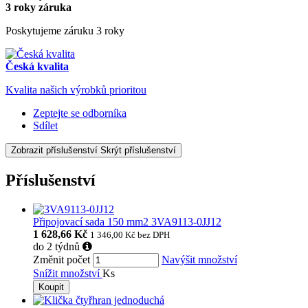
3 roky záruka
Poskytujeme záruku 3 roky
Česká kvalita
Kvalita našich výrobků prioritou
Zeptejte se odborníka
Sdílet
Zobrazit příslušenství
Skrýt příslušenství
Příslušenství
Připojovací sada 150 mm2 3VA9113-0JJ12
1 628,66 Kč
1 346,00 Kč
bez DPH
do 2 týdnů
Změnit počet
Navýšit množství
Snížit množství
Ks
Koupit