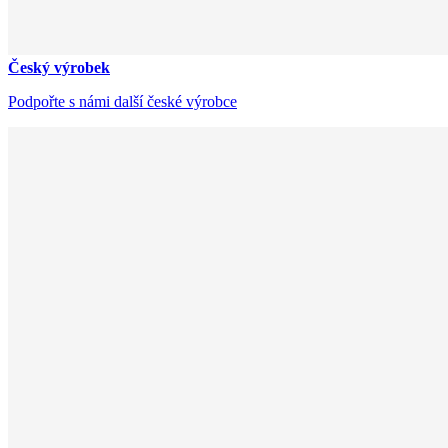
Český výrobek
Podpořte s námi další české výrobce