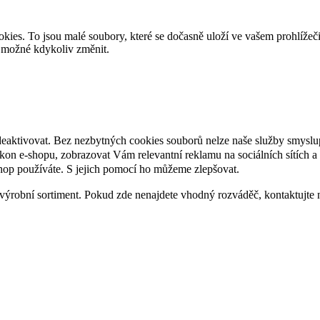
es. To jsou malé soubory, které se dočasně uloží ve vašem prohlížeč
je možné kdykoliv změnit.
deaktivovat. Bez nezbytných cookies souborů nelze naše služby smyslu
n e-shopu, zobrazovat Vám relevantní reklamu na sociálních sítích a 
hop používáte. S jejich pomocí ho můžeme zlepšovat.
výrobní sortiment. Pokud zde nenajdete vhodný rozváděč, kontaktujte 