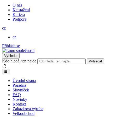
O nás
Ke stažení
Kariéra
Podpora
cz
en
Přihlásit se
Vyhledat
Kdo hledá, ten najde
Vyhledat
☰
Úvodní strana
Poradna
Slovníček
FAQ
Novinky
Kontakt
Zakázková výroba
Velkoobchod