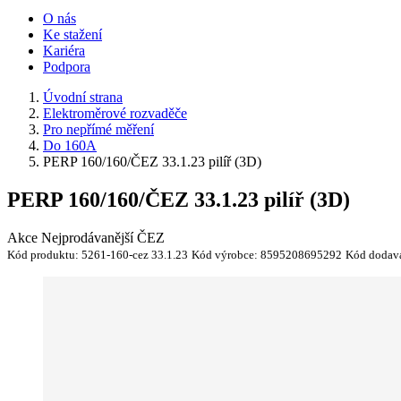
O nás
Ke stažení
Kariéra
Podpora
Úvodní strana
Elektroměrové rozvaděče
Pro nepřímé měření
Do 160A
PERP 160/160/ČEZ 33.1.23 pilíř (3D)
PERP 160/160/ČEZ 33.1.23 pilíř (3D)
Akce
Nejprodávanější
ČEZ
Kód produktu:
5261-160-cez 33.1.23
Kód výrobce:
8595208695292
Kód dodava