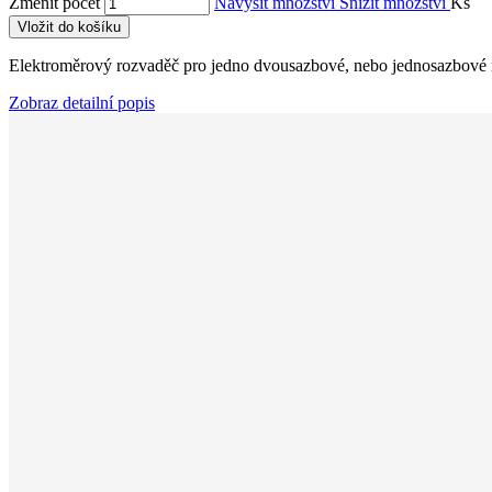
Změnit počet
Navýšit množství
Snížit množství
Ks
Vložit do košíku
Elektroměrový rozvaděč pro jedno dvousazbové, nebo jednosazbové
Zobraz detailní popis