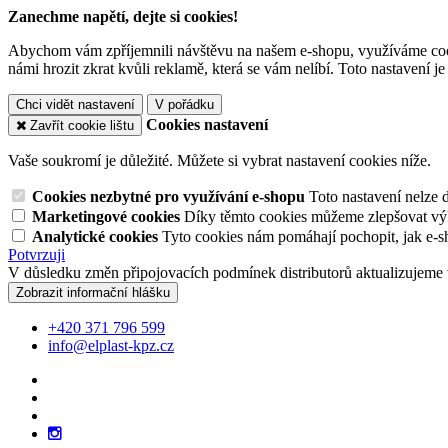
Zanechme napětí, dejte si cookies!
Abychom vám zpříjemnili návštěvu na našem e-shopu, využíváme cooki
námi hrozit zkrat kvůli reklamě, která se vám nelíbí. Toto nastavení 
Chci vidět nastavení
V pořádku
Cookies nastavení
Zavřít cookie lištu
Vaše soukromí je důležité. Můžete si vybrat nastavení cookies níže.
Cookies nezbytné pro využívání e-shopu
Toto nastavení nelze 
Marketingové cookies
Díky těmto cookies můžeme zlepšovat výko
Analytické cookies
Tyto cookies nám pomáhají pochopit, jak e-s
Potvrzuji
V důsledku změn připojovacích podmínek distributorů aktualizujeme 
Zobrazit informační hlášku
+420 371 796 599
info@elplast-kpz.cz