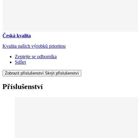
Česká kvalita
Kvalita našich výrobků prioritou
Zeptejte se odborníka
Sdílet
Zobrazit příslušenství
Skrýt příslušenství
Příslušenství