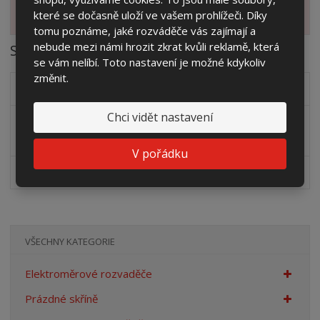
které se dočasně uloží ve vašem prohlížeči. Díky
Zobrazit alternativní produkty
tomu poznáme, jaké rozváděče vás zajímají a
nebude mezi námi hrozit zkrat kvůli reklamě, která
Soubory ke stažení
se vám nelíbí. Toto nastavení je možné kdykoliv
změnit.
PERP 250/xxx/xxx 33.1.33 pilíř iso
dwg
(93.22 Kb)
Chci vidět nastavení
PERP 250/xxx/xxx 33.1.33 pilíř nárys bez dveří
dwg
(241.05 Kb)
V pořádku
PERP 250/xxx/xxx 33.1.33 pilíř nárys
dwg
(81.44 Kb)
VŠECHNY KATEGORIE
Elektroměrové rozvaděče
Prázdné skříně