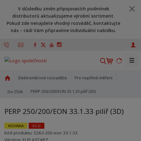
V důsledku změn připojovacích podmínek
distributorů aktualizujeme výrobní sortiment.
Pokud zde nenajdete vhodný rozváděč, kontaktujte
nás – rádi Vám připravíme individuální nabídku.
☰
V
y
h
Ú
Elektroměrové rozvaděče
Pro nepřímé měření
l
v
o
e
PERP 250/200/EON 33.1.33 pilíř (3D)
Do 250A
d
d
n
a
PERP 250/200/EON 33.1.33 pilíř (3D)
í
t
s
t
NOVINKA
EG.D
r
Kód produktu:
5263-200-eon 33.1.33
Kód výrobce:
Kód dodavatele:
8595208626425
8595208626425
a
Výrobce:
ELPLAST-KPZ