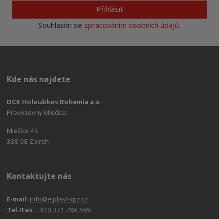
Přihlásit
Souhlasím se
zpracováním osobních údajů
.
Kde nás najdete
DCK Holoubkov Bohemia a.s.
Provozovny Mlečice:
Mlečice 45
338 08 Zbiroh
Kontaktujte nás
E-mail:
info@elplast-kpz.cz
Tel./Fax:
+420 371 796 599