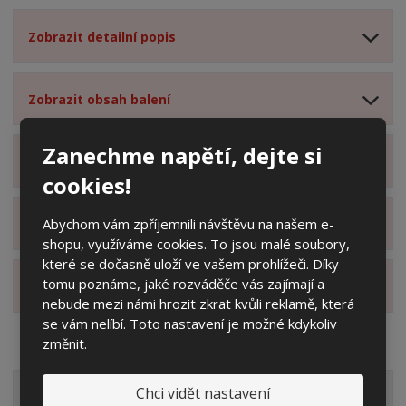
Zobrazit detailní popis
Zobrazit obsah balení
Zanechme napětí, dejte si
Zobrazit specifikační body
cookies!
Abychom vám zpříjemnili návštěvu na našem e-
Zobrazit technické parametry
shopu, využíváme cookies. To jsou malé soubory,
které se dočasně uloží ve vašem prohlížeči. Díky
tomu poznáme, jaké rozváděče vás zajímají a
Zobrazit hodnocení produktu
nebude mezi námi hrozit zkrat kvůli reklamě, která
se vám nelíbí. Toto nastavení je možné kdykoliv
změnit.
VŠECHNY KATEGORIE
Chci vidět nastavení