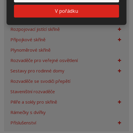
Elektroměrové rozvaděče
V pořádku
Prázdné skříně
Rozpojovací jistící skříně
Přípojkové skříně
Plynoměrové skříně
Rozvaděče pro veřejné osvětlení
Sestavy pro rodinné domy
Rozvaděče se svodiči přepětí
Staveništní rozvaděče
Pilíře a sokly pro skříně
Rámečky s dvířky
Příslušenství