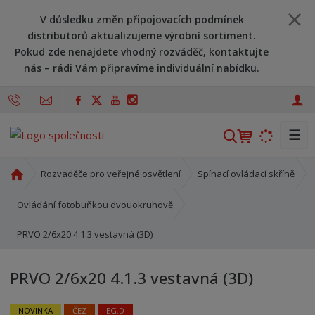
V důsledku změn připojovacích podmínek
distributorů aktualizujeme výrobní sortiment.
Pokud zde nenajdete vhodný rozváděč, kontaktujte
nás – rádi Vám připravíme individuální nabídku.
☰
V
y
h
Ú
Rozvaděče pro veřejné osvětlení
Spínací ovládací skříně
l
v
o
e
Ovládání fotobuňkou dvouokruhově
d
d
PRVO 2/6x20 4.1.3 vestavná (3D)
n
a
í
t
s
PRVO 2/6x20 4.1.3 vestavná (3D)
t
r
NOVINKA
ČEZ
EG.D
a