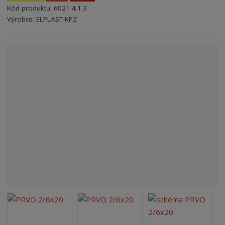
Kód produktu:
6021 4.1.3
n
Kód výrobce:
Kód dodavatele:
8595208660214
8595208660214
Výrobce:
ELPLAST-KPZ
a