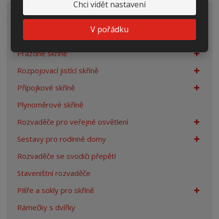
Chci vidět nastavení
VŠECHNY KATEGORIE
V pořádku
Elektroměrové rozvaděče
Prázdné skříně
Rozpojovací jistící skříně
Přípojkové skříně
Plynoměrové skříně
Rozvaděče pro veřejné osvětlení
Sestavy pro rodinné domy
Rozvaděče se svodiči přepětí
Staveništní rozvaděče
Pilíře a sokly pro skříně
Rámečky s dvířky