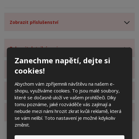
Zobrazit příslušenství
Zobrazit detailní popis
Zanechme napětí, dejte si
cookies!
Zobrazit specifikační body
Abychom vám zpříjemnili návštěvu na našem e-
shopu, využíváme cookies. To jsou malé soubory,
Zobrazit technické parametry
které se dočasně uloží ve vašem prohlížeči. Díky
tomu poznáme, jaké rozváděče vás zajímají a
nebude mezi námi hrozit zkrat kvůli reklamě, která
Zobrazit hodnocení produktu
se vám nelíbí. Toto nastavení je možné kdykoliv
změnit.