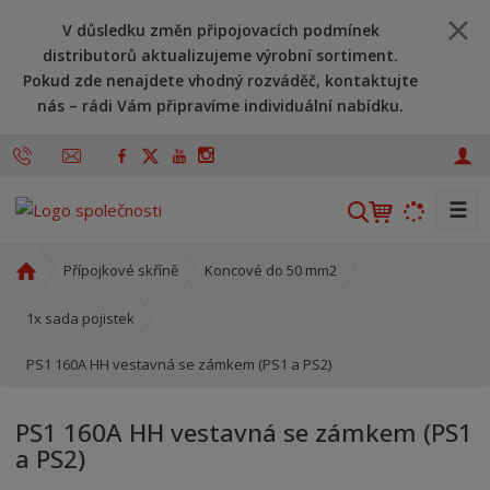
V důsledku změn připojovacích podmínek
distributorů aktualizujeme výrobní sortiment.
Pokud zde nenajdete vhodný rozváděč, kontaktujte
nás – rádi Vám připravíme individuální nabídku.
☰
V
y
h
Ú
Přípojkové skříně
Koncové do 50 mm2
l
v
o
e
1x sada pojistek
d
d
PS1 160A HH vestavná se zámkem (PS1 a PS2)
n
a
í
t
s
PS1 160A HH vestavná se zámkem (PS1
t
a PS2)
r
a