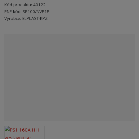
Kód produktu:
40122
n
PNE kód:
SP100/NVP1P
a
Kód výrobce:
Kód dodavatele:
8595208602467
8595208602467
Výrobce:
ELPLAST-KPZ