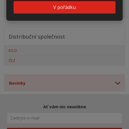
Pro fotovoltaiky
V pořádku
Výprodej
Distribuční společnost
EG.D
ČEZ
Novinky
Ať vám nic neunikne