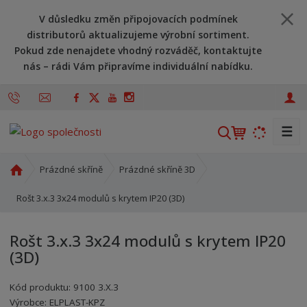
V důsledku změn připojovacích podmínek
distributorů aktualizujeme výrobní sortiment.
Pokud zde nenajdete vhodný rozváděč, kontaktujte
nás – rádi Vám připravíme individuální nabídku.
☰
V
y
h
Ú
Prázdné skříně
Prázdné skříně 3D
l
v
o
Rošt 3.x.3 3x24 modulů s krytem IP20 (3D)
e
d
d
n
a
Rošt 3.x.3 3x24 modulů s krytem IP20
í
t
(3D)
s
t
Kód produktu:
9100 3.X.3
r
Kód výrobce:
Kód dodavatele:
8595208638497
8595208638497
Výrobce:
ELPLAST-KPZ
a