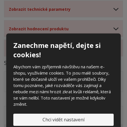
Zobrazit technické parametry
Zobrazit hodnocení produktu
Zanechme napětí, dejte si
Zobrazit související produkty
cookies!
Soubory ke stažení
Abychom vám zpříjemnili návštěvu na našem e-
shopu, využíváme cookies. To jsou malé soubory,
DWG výkres roštů 3D pro modulární přístroje
dwg
které se dočasně uloží ve vašem prohlížeči. Díky
tomu poznáme, jaké rozváděče vás zajímají a
(974.02 Kb)
nebude mezi námi hrozit zkrat kvůli reklamě, která
se vám nelíbí. Toto nastavení je možné kdykoliv
změnit.
Akční nabídky
Chci vidět nastavení