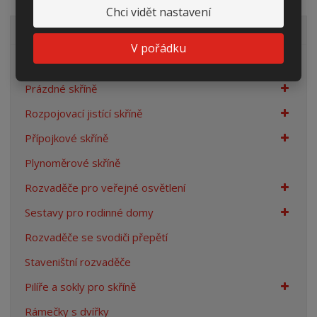
Chci vidět nastavení
VŠECHNY KATEGORIE
V pořádku
Elektroměrové rozvaděče
Prázdné skříně
Rozpojovací jistící skříně
Přípojkové skříně
Plynoměrové skříně
Rozvaděče pro veřejné osvětlení
Sestavy pro rodinné domy
Rozvaděče se svodiči přepětí
Staveništní rozvaděče
Pilíře a sokly pro skříně
Rámečky s dvířky