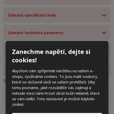
Zobrazit specifikační body
Zobrazit technické parametry
Zanechme napětí, dejte si
Zobrazit hodnocení produktu
cookies!
Zobrazit alternativní produkty
Abychom vám zpříjemnili návštěvu na našem e-
shopu, využíváme cookies. To jsou malé soubory,
Soubory ke stažení
které se dočasně uloží ve vašem prohlížeči. Díky
tomu poznáme, jaké rozváděče vás zajímají a
nebude mezi námi hrozit zkrat kvůli reklamě, která
Zakótovaný nákres skříně systému 3D včetně rozložení
se vám nelíbí. Toto nastavení je možné kdykoliv
zálisků ve formátu PDF
pdf
(60.24 Kb)
změnit.