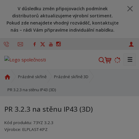
V důsledku změn připojovacích podmínek
distributorů aktualizujeme výrobní sortiment.
Pokud zde nenajdete vhodný rozváděč, kontaktujte
nás – rádi Vám připravíme individuální nabídku.
☰
V
y
h
Ú
Prázdné skříně
Prázdné skříně 3D
l
v
o
PR 3.2.3 na stěnu IP43 (3D)
e
d
d
n
a
PR 3.2.3 na stěnu IP43 (3D)
í
t
s
Kód produktu:
73YZ 3.2.3
t
Kód výrobce:
Kód dodavatele:
8595208619014
8595208619014
Výrobce:
ELPLAST-KPZ
r
a