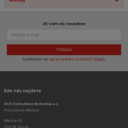
Novinky
Ať vám nic neunikne
Přihlásit
Souhlasím se
zpracováním osobních údajů
.
Kde nás najdete
DCK Holoubkov Bohemia a.s.
Provozovny Mlečice:
Mlečice 45
338 08 Zbiroh