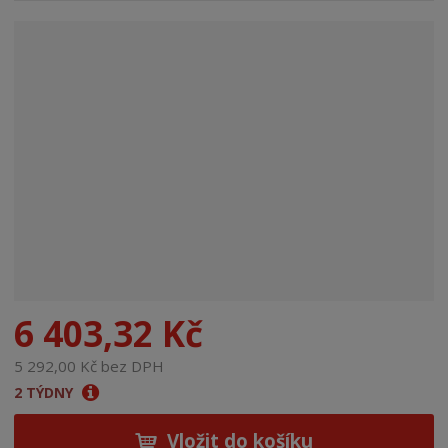
n
a
6 403,32 Kč
5 292,00 Kč bez DPH
2 TÝDNY
Vložit do košíku