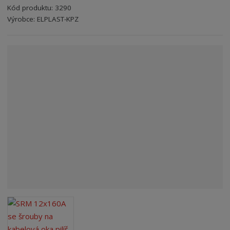
Kód produktu:
3290
n
Kód výrobce:
Kód dodavatele:
8595208602023
8595208602023
Výrobce:
ELPLAST-KPZ
a