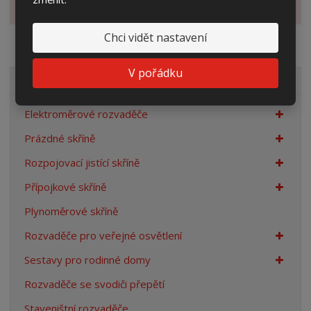
Zobrazit alternativní produkty
Chci vidět nastavení
V pořádku
VŠECHNY KATEGORIE
Elektroměrové rozvaděče
Prázdné skříně
Rozpojovací jistící skříně
Přípojkové skříně
Plynoměrové skříně
Rozvaděče pro veřejné osvětlení
Sestavy pro rodinné domy
Rozvaděče se svodiči přepětí
Staveništní rozvaděče