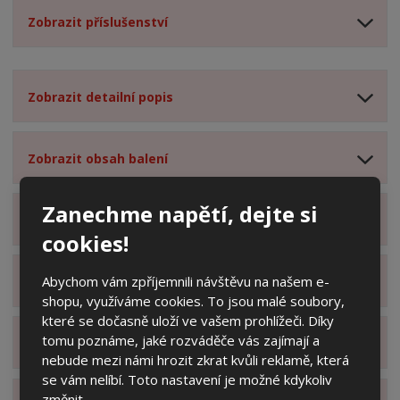
Zobrazit příslušenství
Zobrazit detailní popis
Zobrazit obsah balení
Zanechme napětí, dejte si
Zobrazit specifikační body
cookies!
Abychom vám zpříjemnili návštěvu na našem e-
Zobrazit technické parametry
shopu, využíváme cookies. To jsou malé soubory,
které se dočasně uloží ve vašem prohlížeči. Díky
tomu poznáme, jaké rozváděče vás zajímají a
Zobrazit hodnocení produktu
nebude mezi námi hrozit zkrat kvůli reklamě, která
se vám nelíbí. Toto nastavení je možné kdykoliv
změnit.