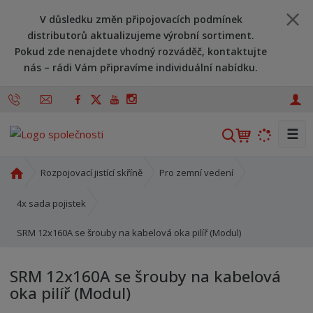
V důsledku změn připojovacích podmínek
distributorů aktualizujeme výrobní sortiment.
Pokud zde nenajdete vhodný rozváděč, kontaktujte
nás – rádi Vám připravíme individuální nabídku.
☰
V
y
h
Ú
Rozpojovací jistící skříně
Pro zemní vedení
l
v
o
e
4x sada pojistek
d
d
SRM 12x160A se šrouby na kabelová oka pilíř (Modul)
n
a
í
t
s
SRM 12x160A se šrouby na kabelová
t
oka pilíř (Modul)
r
a