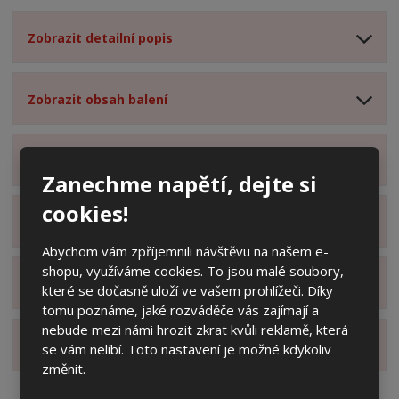
Zobrazit detailní popis
Zobrazit obsah balení
Zobrazit specifikační body
Zanechme napětí, dejte si
cookies!
Zobrazit technické parametry
Abychom vám zpříjemnili návštěvu na našem e-
shopu, využíváme cookies. To jsou malé soubory,
Zobrazit hodnocení produktu
které se dočasně uloží ve vašem prohlížeči. Díky
tomu poznáme, jaké rozváděče vás zajímají a
nebude mezi námi hrozit zkrat kvůli reklamě, která
Zobrazit alternativní produkty
se vám nelíbí. Toto nastavení je možné kdykoliv
změnit.