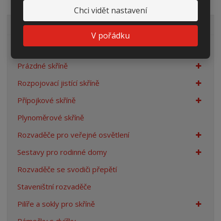
Chci vidět nastavení
VŠECHNY KATEGORIE
V pořádku
Elektroměrové rozvaděče
Prázdné skříně
Rozpojovací jistící skříně
Přípojkové skříně
Plynoměrové skříně
Rozvaděče pro veřejné osvětlení
Sestavy pro rodinné domy
Rozvaděče se svodiči přepětí
Staveništní rozvaděče
Pilíře a sokly pro skříně