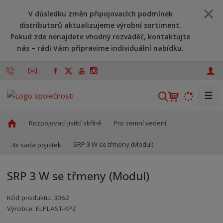
V důsledku změn připojovacích podmínek
distributorů aktualizujeme výrobní sortiment.
Pokud zde nenajdete vhodný rozváděč, kontaktujte
nás – rádi Vám připravíme individuální nabídku.
☰
V
y
h
Ú
Rozpojovací jistící skříně
Pro zemní vedení
l
v
o
e
SRP 3 W se třmeny (Modul)
4x sada pojistek
d
d
n
a
SRP 3 W se třmeny (Modul)
í
t
s
Kód produktu:
3062
t
Kód výrobce:
Kód dodavatele:
8595208601538
8595208601538
Výrobce:
ELPLAST-KPZ
r
a