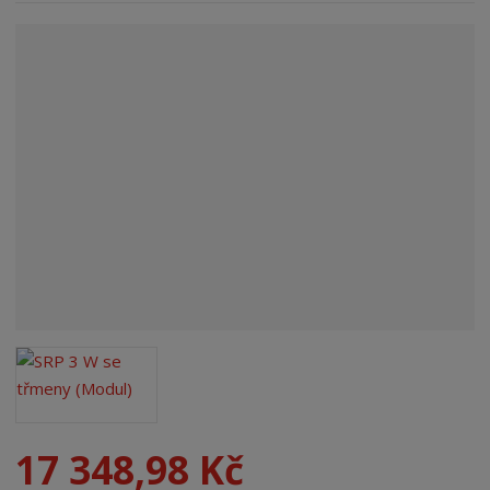
n
a
17 348,98 Kč