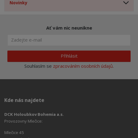
Novinky
Ať vám nic neunikne
Přihlásit
Souhlasím se
zpracováním osobních údajů
.
Kde nás najdete
DCK Holoubkov Bohemia a.s.
Provozovny Mlečice:
Mlečice 45