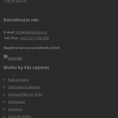
338 08 Zbiroh
Kontaktujte nás
E-mail:
info@elplast-kpz.cz
Tel./Fax:
+420 371 796 599
Najdete nás na sociálních sítích
Mohlo by Vás zajímat
Naši prodejci
Obchodní podmínky
Značení PNE 35 7040
Reference
Doprava
Způsob platby