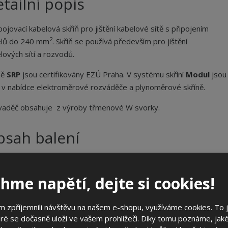
tailní popis
ojovací kabelová skříň pro jištění kabelové sítě s připojením
2
elů do 240 mm
. Skříň se používá především pro jištění
lových sítí a rozvodů.
ně
SRP
jsou certifikovány EZÚ Praha. V systému skříní
Modul
jsou
 v nabídce elektroměrové rozváděče a plynoměrové skříně.
aděč obsahuje z výroby třmenové W svorky.
bsah balení
třmenové W svorky jsou součástí rozvaděče
základ pilíře
hme napětí, dejte si cookies!
ecifikační body
 zpříjemnili návštěvu na našem e-shopu, využíváme cookies. To 
ré se dočasně uloží ve vašem prohlížeči. Díky tomu poznáme, jak