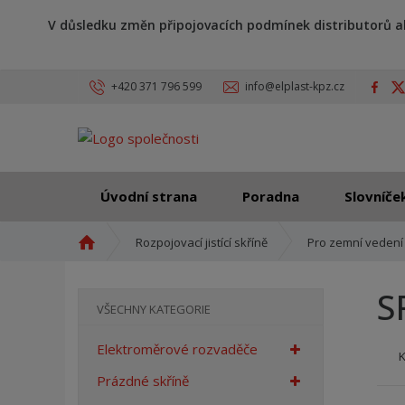
V důsledku změn připojovacích podmínek distributorů a
+420 371 796 599
info@elplast-kpz.cz
Úvodní strana
Poradna
Slovníče
Ú
Rozpojovací jistící skříně
Pro zemní vedení
v
o
S
d
VŠECHNY KATEGORIE
n
í
Elektroměrové rozvaděče
s
t
Prázdné skříně
r