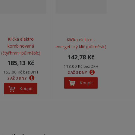
Klička elektro
Klička elektro -
kombinovaná
energetický klíč (půlměsíc)
(čtyřhran+půlměsíc)
142,78 Kč
185,13 Kč
118,00 Kč
bez DPH
153,00 Kč
bez DPH
2 AŽ 3 DNY
2 AŽ 3 DNY
Koupit
Koupit