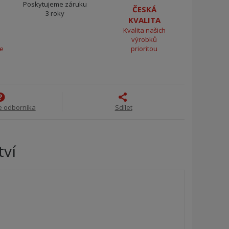
Poskytujeme záruku
ČESKÁ
3 roky
KVALITA
Kvalita našich
výrobků
ce
prioritou
e odborníka
Sdílet
tví