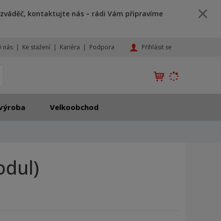
zváděč, kontaktujte nás – rádi Vám připravíme
Přihlásit se
 nás
Ke stažení
Kariéra
Podpora
K
yhledat
d
o
h
výroba
Velkoobchod
l
e
d
á
,
odul)
t
e
n
n
a