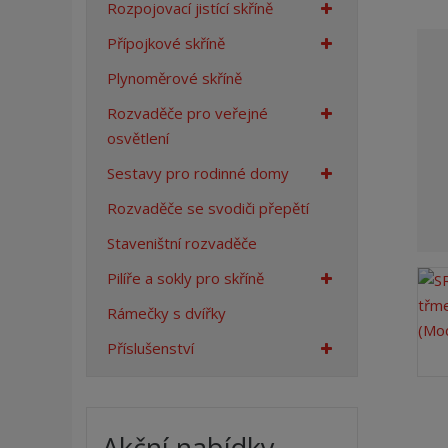
Rozpojovací jistící skříně
a
n
Přípojkové skříně
a
Plynoměrové skříně
Rozvaděče pro veřejné
osvětlení
Sestavy pro rodinné domy
Rozvaděče se svodiči přepětí
Staveništní rozvaděče
Pilíře a sokly pro skříně
Rámečky s dvířky
Příslušenství
Akční nabídky