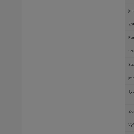
Jm
Zp
Poč
Stu
St
Jm
Ty
Zk
Vý