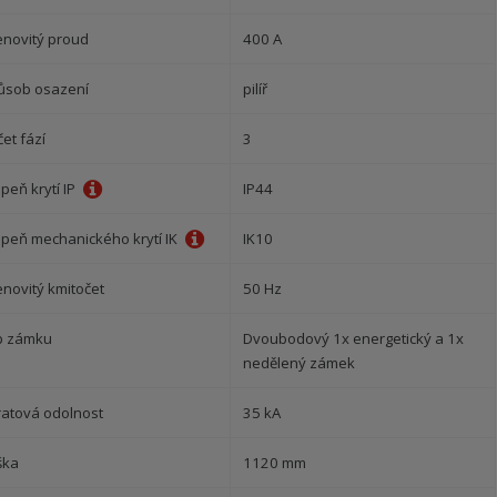
enovitý proud
400 A
ůsob osazení
pilíř
et fází
3
peň krytí IP
IP44
upeň mechanického krytí IK
IK10
enovitý kmitočet
50 Hz
p zámku
Dvoubodový 1x energetický a 1x
nedělený zámek
ratová odolnost
35 kA
ška
1120 mm