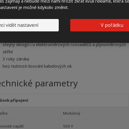
s zajímají a nebude mezi námi hrozit zkrat kvůli reklamě, která 
systém rozvaděčů
Modul
 nastavení je možné kdykoliv změnit.
jednoduché osazení bez zednických prací
pro jištění a rozpojování kabelové sítě
robustní pevný kompozitní skelet z SMC
ci vidět nastavení
V pořádku
bezúdržbovost
kvalitní pojistkové spodky
stejný design i u elektroměrových rozvaděčů a plynoměrových
skříní
3 roky záruka
bez nutnosti lisování kabelových ok
echnické parametry
ůsob připojení
ačka
Modulový
enovité napětí
500 V