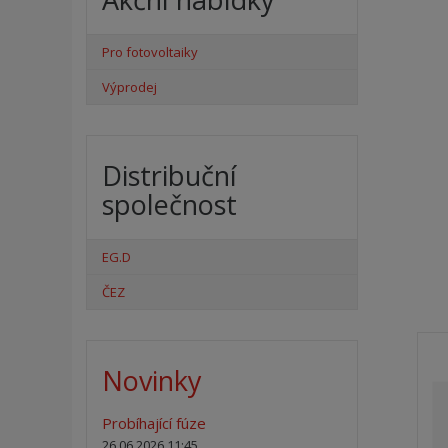
Pro fotovoltaiky
Výprodej
Distribuční
společnost
EG.D
ČEZ
Novinky
Probíhající fúze
26.06.2026 11:45