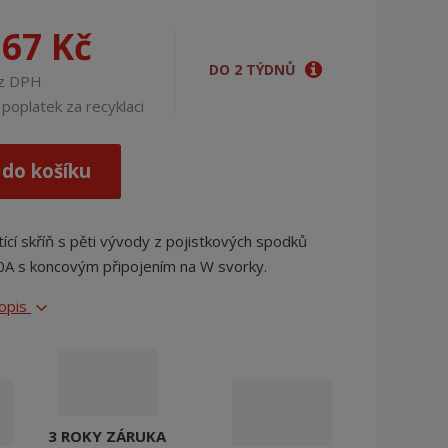
j
d
,67 Kč
e
DO 2 TÝDNŮ
ez DPH
poplatek za recyklaci
 do košíku
tící skříň s pěti vývody z pojistkových spodků
00A s koncovým připojením na W svorky.
popis
3 ROKY ZÁRUKA