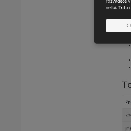
rozváděče vá
nelíbí. Toto
Ch
T
Zp
Zn
Jm