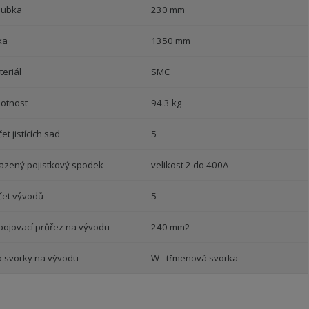
oubka
230 mm
ka
1350 mm
eriál
SMC
otnost
94.3 kg
et jistících sad
5
azený pojistkový spodek
velikost 2 do 400A
čet vývodů
5
ipojovací průřez na vývodu
240 mm2
p svorky na vývodu
W - třmenová svorka