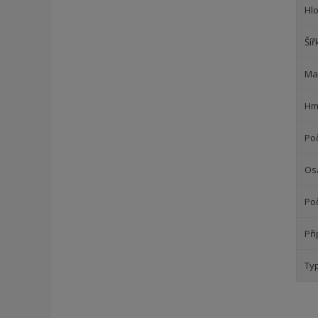
Hl
Šíř
Mat
Hm
Poč
Os
Po
Př
Ty