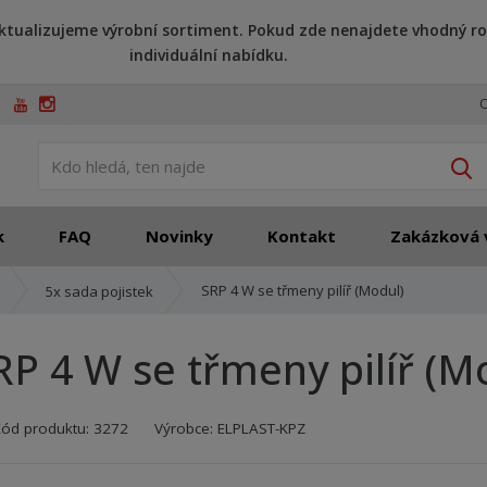
ktualizujeme výrobní sortiment. Pokud zde nenajdete vhodný ro
individuální nabídku.
O
V
k
FAQ
Novinky
Kontakt
Zakázková 
SRP 4 W se třmeny pilíř (Modul)
5x sada pojistek
RP 4 W se třmeny pilíř (M
Kód výrobce:
Kód dodavatele:
8595208601965
8595208601965
Kód produktu:
3272
Výrobce:
ELPLAST-KPZ